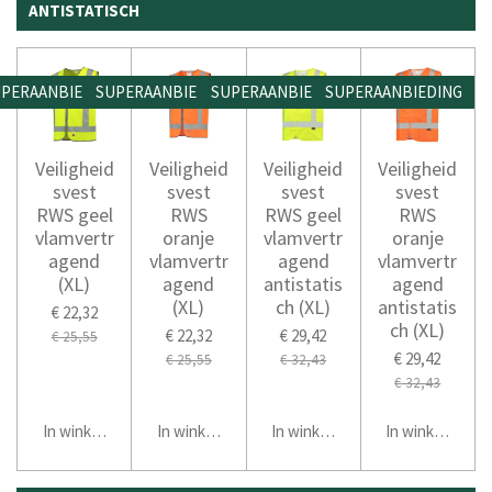
ANTISTATISCH
PERAANBIEDING
SUPERAANBIEDING
SUPERAANBIEDING
SUPERAANBIEDING
Veiligheid
Veiligheid
Veiligheid
Veiligheid
svest
svest
svest
svest
RWS geel
RWS
RWS geel
RWS
vlamvertr
oranje
vlamvertr
oranje
agend
vlamvertr
agend
vlamvertr
(XL)
agend
antistatis
agend
(XL)
ch (XL)
antistatis
€ 22,32
ch (XL)
€ 22,32
€ 29,42
€ 25,55
€ 29,42
€ 25,55
€ 32,43
€ 32,43
In winkelwagen
In winkelwagen
In winkelwagen
In winkelwage