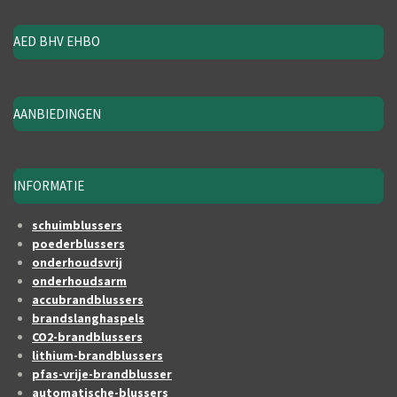
AED BHV EHBO
AANBIEDINGEN
INFORMATIE
schuimblussers
poederblussers
onderhoudsvrij
onderhoudsarm
accubrandblussers
brandslanghaspels
CO2-brandblussers
lithium-brandblussers
pfas-vrije-brandblusser
automatische-blussers