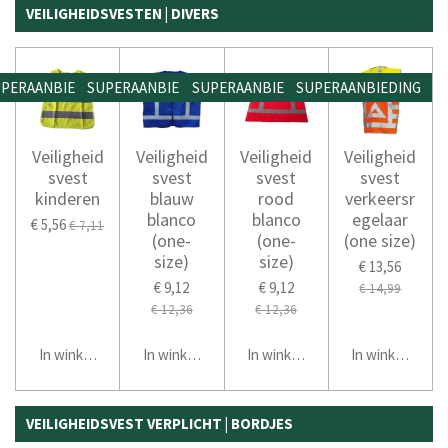
VEILIGHEIDSVESTEN | DIVERS
PERAANBIEDING
SUPERAANBIEDING
SUPERAANBIEDING
SUPERAANBIEDING
Veiligheid
Veiligheid
Veiligheid
Veiligheid
svest
svest
svest
svest
kinderen
blauw
rood
verkeersr
blanco
blanco
egelaar
€ 5,56
€ 7,11
(one-
(one-
(one size)
size)
size)
€ 13,56
€ 9,12
€ 9,12
€ 14,99
€ 12,36
€ 12,36
In winkelwagen
In winkelwagen
In winkelwagen
In winkelwage
VEILIGHEIDSVEST VERPLICHT | BORDJES