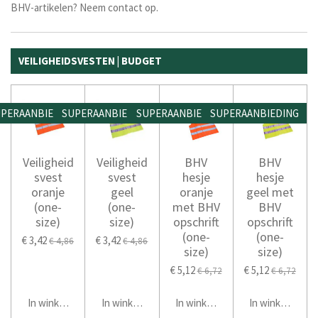
BHV-artikelen? Neem contact op.
VEILIGHEIDSVESTEN | BUDGET
PERAANBIEDING
SUPERAANBIEDING
SUPERAANBIEDING
SUPERAANBIEDING
Veiligheid
Veiligheid
BHV
BHV
svest
svest
hesje
hesje
oranje
geel
oranje
geel met
(one-
(one-
met BHV
BHV
size)
size)
opschrift
opschrift
(one-
(one-
€ 3,42
€ 3,42
€ 4,86
€ 4,86
size)
size)
€ 5,12
€ 5,12
€ 6,72
€ 6,72
In winkelwagen
In winkelwagen
In winkelwagen
In winkelwage