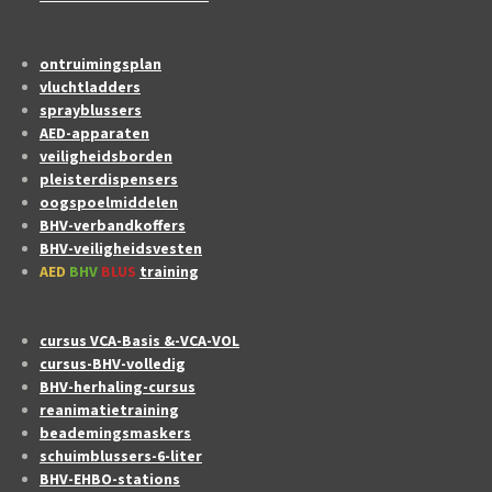
ontruimingsplan
vluchtladders
sprayblussers
AED-apparaten
veiligheidsborden
pleisterdispensers
oogspoelmiddelen
BHV-verbandkoffers
BHV-veiligheidsvesten
AED
BHV
BLUS
training
cursus VCA-Basis &-VCA-VOL
cursus-BHV-volledig
BHV-herhaling-cursus
reanimatietraining
beademingsmaskers
schuimblussers-6-liter
BHV-EHBO-stations