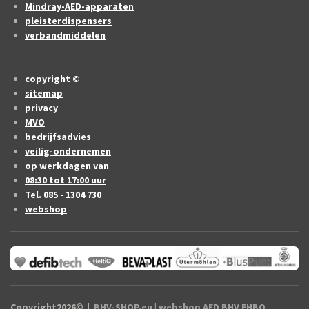
Mindray-AED-apparaten
pleisterdispensers
verbandmiddelen
copyright ©
sitemap
privacy
MVO
bedrijfsadvies
veilig-ondernemen
op werkdagen van
08:30 tot 17:00 uur
Tel. 085 - 1304 730
webshop
Copyright2026
©
|
BHV-SHOP.eu
| webshop AED BHV EHBO