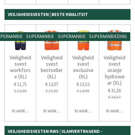
VEILIGHEIDSVESTEN | BESTE KWALITEIT
PERAANBIEDING
SUPERAANBIEDING
SUPERAANBIEDING
SUPERAANBIEDING
Veiligheid
Veiligheid
Veiligheid
Veiligheid
svest
svest
svest
svest
workforc
bestseller
exclusive
oranje
e (XL)
(XL)
(XL)
hydrowe
ar (XL)
€ 11,71
€ 12,07
€ 13,52
€ 31,56
€ 13,95
€ 13,95
€ 14,95
€ 34,97
In winkelwagen
In winkelwagen
In winkelwagen
In winkelwage
VEILIGHEIDSVESTEN RWS | VLAMVERTRAGEND -