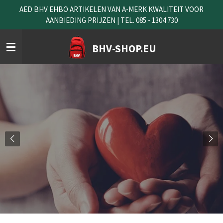
AED BHV EHBO ARTIKELEN VAN A-MERK KWALITEIT VOOR
Ga
AANBIEDING PRIJZEN | TEL. 085 - 1304 730
direct
naar
de
BHV-SHOP.EU
hoofdinhoud