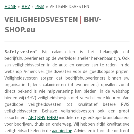
HOME
»
BHV
»
PBM
»
VEILIGHEIDSVESTEN
VEILIGHEIDSVESTEN
|
BHV-
SHOP.eu
Safety
-
vesten
? Bij calamiteiten is het belangrijk dat
bedrijfshulpverleners op de werkvloer sneller herkenbaar zijn. Ook
zijn veiligheidsvesten in de auto en camper aan te raden. In de
w
ebshop A-merk veiligheidsvesten voor de goedkoopste prijzen.
V
eiligheidsvesten zorgen dat bedrijfshulpverleners binnen uw
organisatie tijdens calamiteiten (of evenement) opvallen zodat
direct bekend is wie hulpverlening kan bieden. In de webshop
bieden wij (
BHV) veiligheidshesjes met verschillende kleuren. Van
goedkope veiligheidsvesten tot kwalitatief betere RWS
veiligheidsvesten. Behalve veiligheidsvesten ook een groot
assortiment
AED
BHV
EHBO
middelen en goedkope brandblussers
voor bedrijven, thuis en onderweg. Wij hebben altijd kwalitatieve
veiligheidsartikelen in de
aanbieding
.
Advies en informatie omtrent