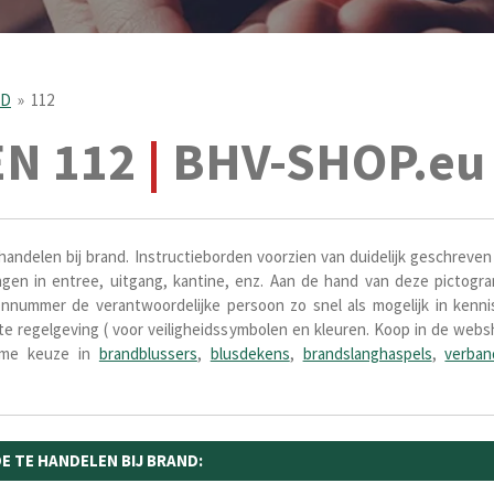
ID
»
112
N 112
|
BHV-SHOP.eu
handelen bij brand. Instructieborden voorzien van duidelijk geschreven
gen in entree, uitgang, kantine, enz. Aan de hand van deze p
ictogra
onnummer de verantwoordelijke persoon zo snel als mogelijk in kenn
nte regelgeving ( voor veiligheidssymbolen en kleuren. Koop in de web
uime keuze in
brandblussers
,
blusdekens
,
brandslanghaspels
,
verban
E TE HANDELEN BIJ BRAND: