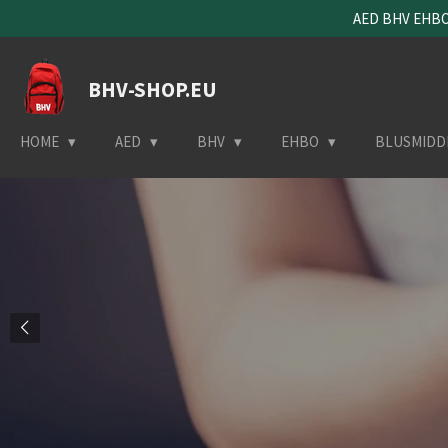
AED BHV EHBO 
Ga
direct
naar
BHV-SHOP.EU
de
hoofdinhoud
HOME
AED
BHV
EHBO
BLUSMIDD