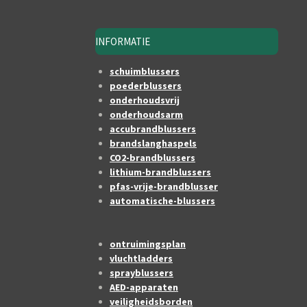
INFORMATIE
schuimblussers
poederblussers
onderhoudsvrij
onderhoudsarm
accubrandblussers
brandslanghaspels
CO2-brandblussers
lithium-brandblussers
pfas-vrije-brandblusser
automatische-blussers
ontruimingsplan
vluchtladders
sprayblussers
AED-apparaten
veiligheidsborden