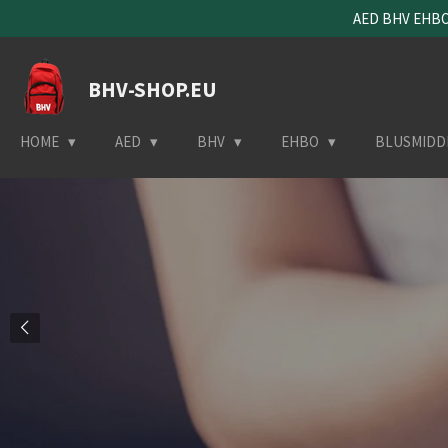
AED BHV EHBO 
Ga
direct
naar
BHV-SHOP.EU
de
hoofdinhoud
HOME
AED
BHV
EHBO
BLUSMIDD