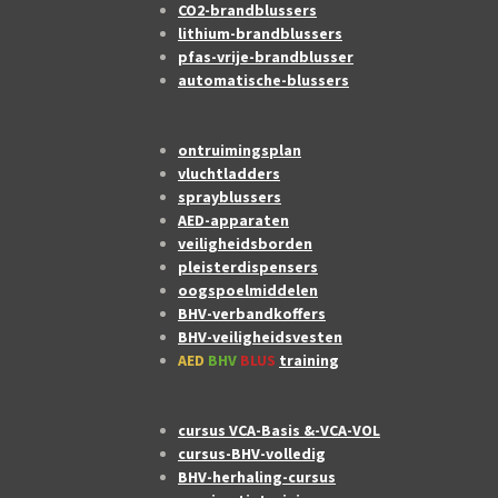
CO2-brandblussers
lithium-brandblussers
pfas-vrije-brandblusser
automatische-blussers
ontruimingsplan
vluchtladders
sprayblussers
AED-apparaten
veiligheidsborden
pleisterdispensers
oogspoelmiddelen
BHV-verbandkoffers
BHV-veiligheidsvesten
AED
BHV
BLUS
training
cursus VCA-Basis &-VCA-VOL
cursus-BHV-volledig
BHV-herhaling-cursus