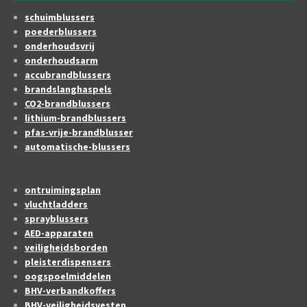
schuimblussers
poederblussers
onderhoudsvrij
onderhoudsarm
accubrandblussers
brandslanghaspels
CO2-brandblussers
lithium-brandblussers
pfas-vrije-brandblusser
automatische-blussers
ontruimingsplan
vluchtladders
sprayblussers
AED-apparaten
veiligheidsborden
pleisterdispensers
oogspoelmiddelen
BHV-verbandkoffers
BHV-veiligheidsvesten