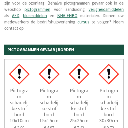
zijn voor de ozonlaag.
Behalve pictogrammen gevaar ook in de
webshop
pictogrammen
voor aanduiding
veiligheidsmiddelen
als
AED
,
blusmiddelen
en
BHV-EHBO
materialen. Dienen uw
medewerkers de bedrijfshulpverlening
cursus
te volgen? Neem
contact op.
PICTOGRAMMEN GEVAAR | BORDEN
Pictogra
Pictogra
Pictogra
Pictogra
m
m
m
m
schadelij
schadelij
schadelij
schadelij
ke stof
ke stof
ke stof
ke stof
bord
bord
bord
bord
10x10cm
15x15cm
25x25cm
30x30cm
€ 2,90
€ 4,07
€ 7,43
€ 9,72