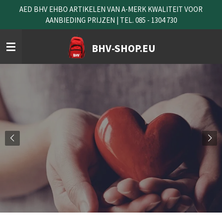
AED BHV EHBO ARTIKELEN VAN A-MERK KWALITEIT VOOR
Ga
AANBIEDING PRIJZEN | TEL. 085 - 1304 730
direct
naar
de
BHV-SHOP.EU
hoofdinhoud