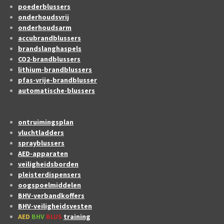
poederblussers
onderhoudsvrij
onderhoudsarm
accubrandblussers
brandslanghaspels
CO2-brandblussers
lithium-brandblussers
pfas-vrije-brandblusser
automatische-blussers
ontruimingsplan
vluchtladders
sprayblussers
AED-apparaten
veiligheidsborden
pleisterdispensers
oogspoelmiddelen
BHV-verbandkoffers
BHV-veiligheidsvesten
AED
BHV
BLUS
training