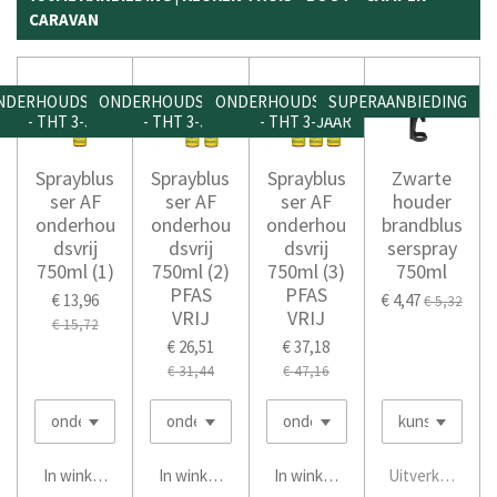
CARAVAN
NDERHOUDSVRIJ
ONDERHOUDSVRIJ
ONDERHOUDSVRIJ
SUPERAANBIEDING
- THT 3-JAAR
- THT 3-JAAR
- THT 3-JAAR
Sprayblus
Sprayblus
Sprayblus
Zwarte
ser AF
ser AF
ser AF
houder
onderhou
onderhou
onderhou
brandblus
dsvrij
dsvrij
dsvrij
serspray
750ml (1)
750ml (2)
750ml (3)
750ml
PFAS
PFAS
€ 13,96
€ 4,47
€ 5,32
VRIJ
VRIJ
€ 15,72
€ 26,51
€ 37,18
€ 31,44
€ 47,16
In winkelwagen
In winkelwagen
In winkelwagen
Uitverkocht