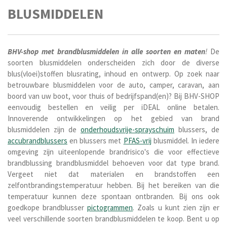
BLUSMIDDELEN
BHV-shop met brandblusmiddelen in alle soorten en maten
!
De
soorten blusmiddelen onderscheiden zich door de diverse
blus(vloei)stoffen blusrating, inhoud en ontwerp. Op zoek naar
betrouwbare blusmiddelen voor de auto, camper, caravan, aan
boord van uw boot, voor thuis of bedrijfspand(en)? Bij BHV-SHOP
eenvoudig bestellen en veilig per iDEAL online betalen.
Innoverende ontwikkelingen op het gebied van brand
blusmiddelen zijn de
onderhoudsvrije-sprayschuim
blussers, de
accubrandblussers
en blussers met
PFAS-vrij
blusmiddel. In iedere
omgeving zijn uiteenlopende brandrisico's die voor effectieve
brandblussing brandblusmiddel behoeven voor dat type brand.
Vergeet niet dat materialen en brandstoffen een
zelfontbrandingstemperatuur hebben. Bij het bereiken van die
temperatuur kunnen deze spontaan ontbranden. Bij ons ook
goedkope brandblusser
pictogrammen
. Zoals u kunt zien zijn er
veel verschillende soorten brandblusmiddelen te koop. Bent u op