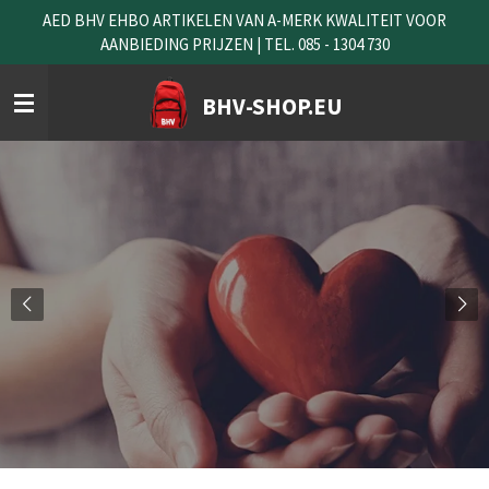
AED BHV EHBO ARTIKELEN VAN A-MERK KWALITEIT VOOR
Ga
AANBIEDING PRIJZEN | TEL. 085 - 1304 730
direct
naar
de
BHV-SHOP.EU
hoofdinhoud