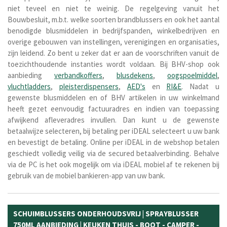
niet teveel en niet te weinig. De regelgeving vanuit het
Bouwbesluit, m.b.t. welke soorten brandblussers en ook het aantal
benodigde blusmiddelen in bedrijfspanden, winkelbedrijven en
overige gebouwen van instellingen, verenigingen en organisaties,
zijn leidend. Zo bent u zeker dat er aan de voorschriften vanuit de
toezichthoudende instanties wordt voldaan. Bij BHV-shop ook
aanbieding
verbandkoffers
,
blusdekens
,
oogspoelmiddel
,
vluchtladders
,
pleisterdispensers
,
AED's
en
RI&E
. Nadat u
gewenste blusmiddelen en of BHV artikelen in uw winkelmand
heeft gezet eenvoudig factuuradres en indien van toepassing
afwijkend afleveradres invullen. Dan kunt u de gewenste
betaalwijze selecteren, bij betaling per iDEAL selecteert u uw bank
en bevestigt de betaling. Online per iDEAL in de webshop betalen
geschiedt volledig veilig via de secured betaalverbinding. Behalve
via de PC is het ook mogelijk om via iDEAL mobiel af te rekenen bij
gebruik van de mobiel bankieren-app van uw bank.
SCHUIMBLUSSERS ONDERHOUDSVRIJ | SPRAYBLUSSER
750ML AANBIEDING | KEUKEN THUIS - BOOT - CAMPER -