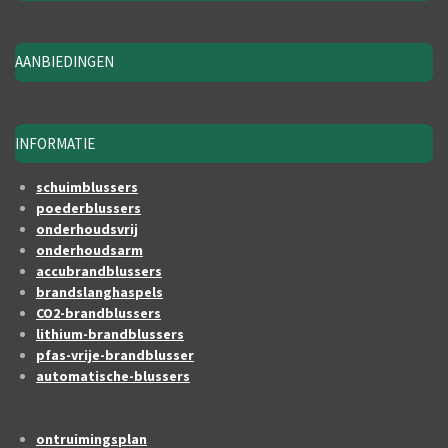
AANBIEDINGEN
INFORMATIE
schuimblussers
poederblussers
onderhoudsvrij
onderhoudsarm
accubrandblussers
brandslanghaspels
CO2-brandblussers
lithium-brandblussers
pfas-vrije-brandblusser
automatische-blussers
ontruimingsplan