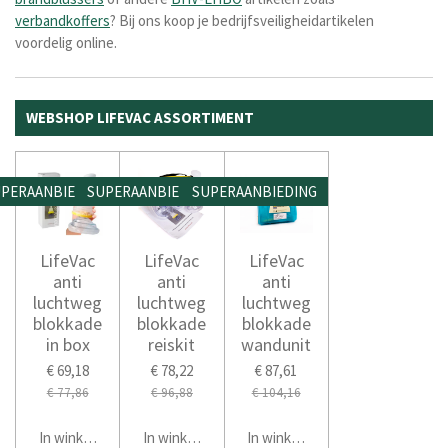
verbandkoffers
? Bij ons koop je bedrijfsveiligheidartikelen
voordelig online.
WEBSHOP LIFEVAC ASSORTIMENT
PERAANBIEDING
SUPERAANBIEDING
SUPERAANBIEDING
LifeVac
LifeVac
LifeVac
anti
anti
anti
luchtweg
luchtweg
luchtweg
blokkade
blokkade
blokkade
in box
reiskit
wandunit
€ 69,18
€ 78,22
€ 87,61
€ 77,86
€ 96,88
€ 104,16
In winkelwagen
In winkelwagen
In winkelwagen