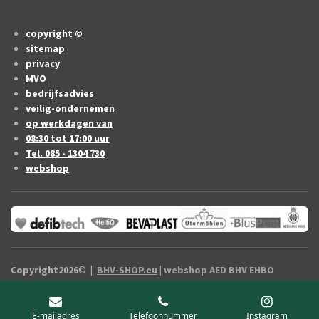
copyright ©
sitemap
privacy
MVO
bedrijfsadvies
veilig-ondernemen
op werkdagen van
08:30 tot 17:00 uur
Tel. 085 - 1304 730
webshop
Copyright2026
©
|
BHV-SHOP.eu
| webshop AED BHV EHBO
artikelen Drenthe / vermelde prijzen zijn exclusief B.T.W.
E-mailadres
Telefoonnummer
Instagram