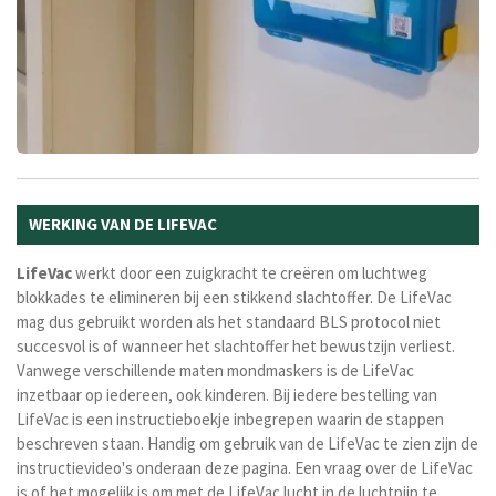
WERKING VAN DE LIFEVAC
LifeVac
werkt door een zuigkracht te creëren om luchtweg
blokkades te elimineren bij een stikkend slachtoffer. De LifeVac
mag dus gebruikt worden als het standaard BLS protocol niet
succesvol is of wanneer het slachtoffer het bewustzijn verliest.
Vanwege verschillende maten mondmaskers is de LifeVac
inzetbaar op iedereen, ook kinderen. Bij iedere bestelling van
LifeVac is een instructieboekje inbegrepen waarin de stappen
beschreven staan. Handig om gebruik van de LifeVac te zien zijn de
instructievideo's onderaan deze pagina. Een vraag over de LifeVac
is of het mogelijk is om met de LifeVac lucht in de luchtpijp te