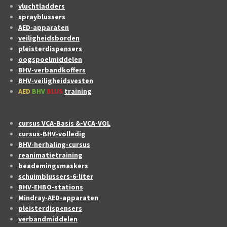
vluchtladders
sprayblussers
AED-apparaten
veiligheidsborden
pleisterdispensers
oogspoelmiddelen
BHV-verbandkoffers
BHV-veiligheidsvesten
AED
BHV
BLUS
training
cursus VCA-Basis &-VCA-VOL
cursus-BHV-volledig
BHV-herhaling-cursus
reanimatietraining
beademingsmaskers
schuimblussers-6-liter
BHV-EHBO-stations
Mindray-AED-apparaten
pleisterdispensers
verbandmiddelen