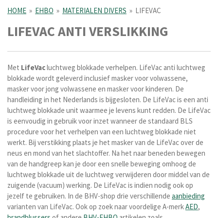
HOME
»
EHBO
»
MATERIALEN DIVERS
»
LIFEVAC
LIFEVAC ANTI VERSLIKKING
Met
LifeVac
luchtweg blokkade verhelpen. LifeVac anti luchtweg
blokkade wordt geleverd inclusief masker voor v
olwassene,
masker voor jong volwassene en masker voor kinderen. De
handleiding in het Nederlands is bijgesloten. De LifeVac is een anti
luchtweg blokkade unit waarmee je levens kunt redden. De LifeVac
is eenvoudig in gebruik voor inzet wanneer de standaard BLS
procedure voor het verhelpen van een luchtweg blokkade niet
werkt. Bij verstikking plaats je het masker van de LifeVac over de
neus en mond van het slachtoffer. Na het naar beneden bewegen
van de handgreep kan je door een snelle beweging omhoog de
luchtweg blokkade uit de luchtweg verwijderen door middel van de
zuigende (vacuum) werking. De LifeVac is indien nodig ook op
jezelf te gebruiken. In de BHV-shop drie verschillende
aanbieding
varianten van LifeVac. Ook op zoek naar voordelige A-merk
AED
,
brandblussers
of andere
BHV-EHBO
artikelen zoals