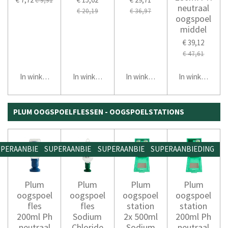
€ 9,91
neutraal
€ 20,19
€ 36,97
oogspoel
middel
€ 39,12
€ 47,61
In winkelwagen
In winkelwagen
In winkelwagen
In winkelwage
PLUM OOGSPOELFLESSEN - OOGSPOELSTATIONS
PERAANBIEDING
SUPERAANBIEDING
SUPERAANBIEDING
SUPERAANBIEDING
Plum
Plum
Plum
Plum
oogspoel
oogspoel
oogspoel
oogspoel
fles
fles
station
station
200ml Ph
Sodium
2x 500ml
200ml Ph
neutraal
Chloride
Sodium
neutraal