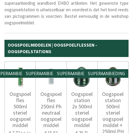
superaanbieding wandbord EHBO artikelen. Het gewenste type
oogspoelstation is uitwisselbaar en voordeel is dat het bord reeds
van pictogrammen is voorzien. Bestel eenvoudig in de webshop
oogspoelmiddel.
OOGSPOELMIDDELEN | OOGSPOELFLESSEN -
OOGSPOELSTATIONS
PERAANBIEDING
SUPERAANBIEDING
SUPERAANBIEDING
SUPERAANBIEDING
Oogspoel
Oogspoel
Oogspoel
Oogspoel
fles
fles
station
station
500ml
250ml Ph
2x 500ml
500ml
steriel
neutraal
steriel
steriel
oogspoel
oogspoel
oogspoel
oogspoel
middel
middel
middel
middel +
250ml PH
€ 7,72
€ 15,62
€ 29,71