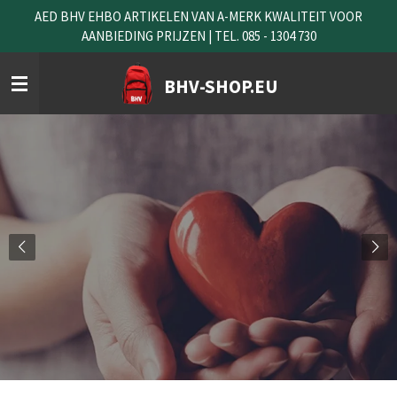
AED BHV EHBO ARTIKELEN VAN A-MERK KWALITEIT VOOR
Ga
AANBIEDING PRIJZEN | TEL. 085 - 1304 730
direct
naar
de
BHV-SHOP.EU
hoofdinhoud