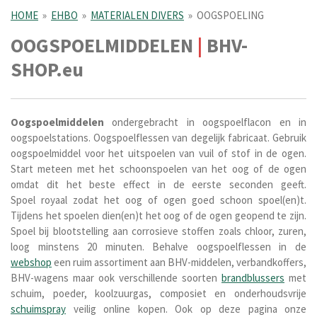
HOME
»
EHBO
»
MATERIALEN DIVERS
»
OOGSPOELING
OOGSPOELMIDDELEN
|
BHV-
SHOP.eu
O
ogspoelmiddelen
ondergebracht in oogspoelflacon en in
oogspoelstations. Oogspoelflessen van degelijk fabricaat. Gebruik
oogspoelmiddel voor het uitspoelen van vuil of stof in de ogen.
Start meteen met het schoonspoelen van het oog of de ogen
omdat dit het beste effect in de eerste seconden geeft.
Spoel royaal zodat het oog of ogen goed schoon spoel(en)t.
Tijdens het spoelen dien(en)t het oog of de ogen geopend te zijn.
Spoel bij blootstelling aan corrosieve stoffen zoals chloor, zuren,
loog minstens 20 minuten. Behalve oogspoelflessen in de
webshop
een ruim assortiment aan BHV-middelen, verbandkoffers,
BHV-wagens maar ook verschillende soorten
brandblussers
met
schuim, poeder, koolzuurgas, composiet en onderhoudsvrije
schuimspray
veilig online kopen. Ook op deze pagina onze