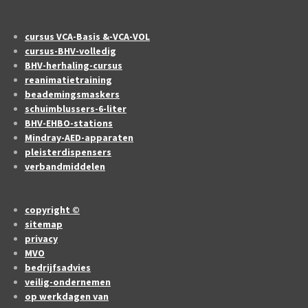
cursus VCA-Basis &-VCA-VOL
cursus-BHV-volledig
BHV-herhaling-cursus
reanimatietraining
beademingsmaskers
schuimblussers-6-liter
BHV-EHBO-stations
Mindray-AED-apparaten
pleisterdispensers
verbandmiddelen
copyright ©
sitemap
privacy
MVO
bedrijfsadvies
veilig-ondernemen
op werkdagen van