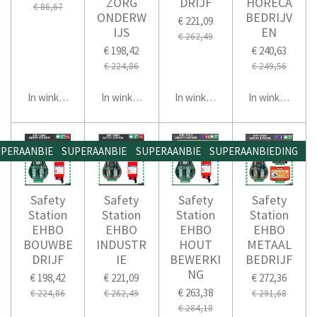
ZORG
DRIJF
HORECA
€ 86,67
ONDERW
BEDRIJV
€ 221,09
IJS
EN
€ 262,49
€ 198,42
€ 240,63
€ 224,86
€ 249,56
In winkelwagen
In winkelwagen
In winkelwagen
In winkelwage
PERAANBIEDING
SUPERAANBIEDING
SUPERAANBIEDING
SUPERAANBIEDING
Safety
Safety
Safety
Safety
Station
Station
Station
Station
EHBO
EHBO
EHBO
EHBO
BOUWBE
INDUSTR
HOUT
METAAL
DRIJF
IE
BEWERKI
BEDRIJF
NG
€ 198,42
€ 221,09
€ 272,36
€ 263,38
€ 224,86
€ 262,49
€ 291,68
€ 284,18