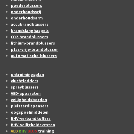
poederblussers
onderhoudsvrij
onderhoudsarm
accubrandblussers
brandslanghaspels
CO2-brandblussers
lithium-brandblussers
pfas-vrije-brandblusser
automatische-blussers
ontruimingsplan
vluchtladders
sprayblussers
AED-apparaten
veiligheidsborden
pleisterdispensers
oogspoelmiddelen
BHV-verbandkoffers
BHV-veiligheidsvesten
AED
BHV
BLUS
training