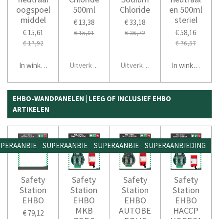
oogspoel
500ml
Chloride
en 500ml
middel
steriel
€ 13,38
€ 33,18
€ 15,61
€ 58,16
€ 15,01
€ 36,72
€ 17,92
€ 76,57
In winkelwagen
Uitverkocht
Uitverkocht
In winkelwage
EHBO-WANDPANELEN | LEEG OF INCLUSIEF EHBO
ARTIKELEN
PERAANBIEDING
SUPERAANBIEDING
SUPERAANBIEDING
SUPERAANBIEDING
Safety
Safety
Safety
Safety
Station
Station
Station
Station
EHBO
EHBO
EHBO
EHBO
MKB
AUTOBE
HACCP
€ 79,12