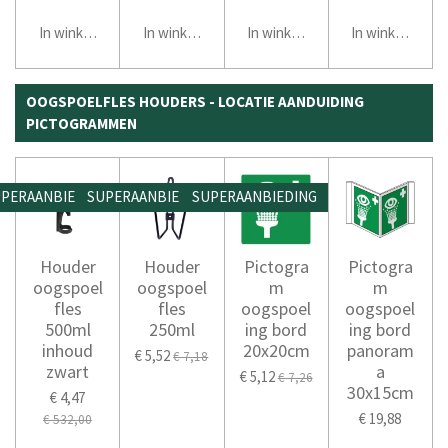
In winkelwagen
In winkelwagen
In winkelwagen
In winkelwage
OOGSPOELFLES HOUDERS - LOCATIE AANDUIDING
PICTOGRAMMEN
PERAANBIEDING
SUPERAANBIEDING
SUPERAANBIEDING
Houder
Houder
Pictogra
Pictogra
oogspoel
oogspoel
m
m
fles
fles
oogspoel
oogspoel
500ml
250ml
ing bord
ing bord
inhoud
20x20cm
panoram
€ 5,52
€ 7,18
zwart
a
€ 5,12
€ 7,26
30x15cm
€ 4,47
€ 19,88
€ 532,00