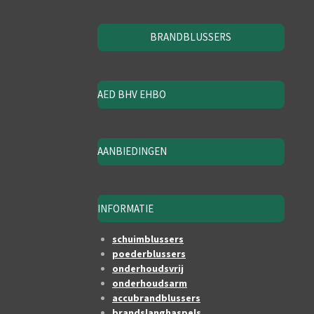
BRANDBLUSSERS
AED BHV EHBO
AANBIEDINGEN
INFORMATIE
schuimblussers
poederblussers
onderhoudsvrij
onderhoudsarm
accubrandblussers
brandslanghaspels