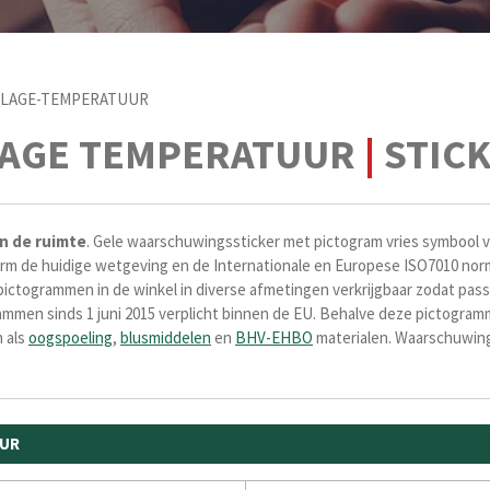
LAGE-TEMPERATUUR
LAGE TEMPERATUUR
|
STIC
n de ruimte
.
Gele waarschuwingssticker met pictogram vries symbool 
rm de huidige wetgeving en de Internationale en Europese ISO7010
nor
r pictogrammen
in de winkel in diverse afmetingen verkrijgbaar zodat p
ammen sinds 1 juni 2015 verplicht binnen de EU. Behalve deze pictogr
n als
oogspoeling
,
blusmiddelen
en
BHV-EHBO
materialen. Waarschuwing
UUR