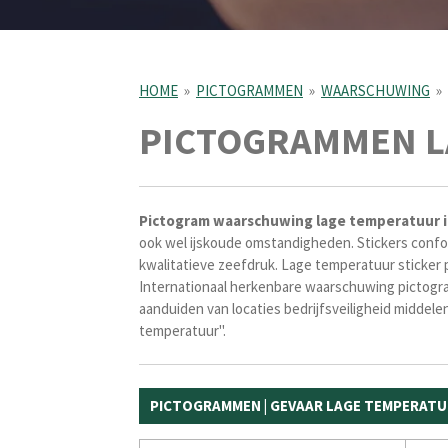
HOME
»
PICTOGRAMMEN
»
WAARSCHUWING
»
PICTOGRAMMEN 
Pictogram
waarschuwing lage temperatuur i
ook wel ijskoude omstandigheden. Stickers c
onfo
kwalitatieve zeefdruk. Lage temperatuur sticke
Internationaal herkenbare waarschuwing pictogr
aanduiden van locaties bedrijfsveiligheid middele
temperatuur".
PICTOGRAMMEN | GEVAAR LAGE TEMPERAT