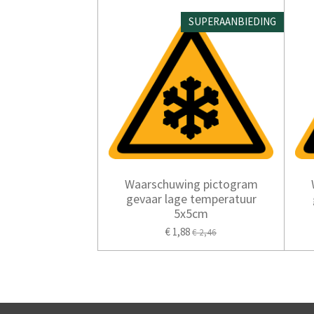
SUPERAANBIEDING
Waarschuwing pictogram
gevaar lage temperatuur
5x5cm
€ 1,88
€ 2,46