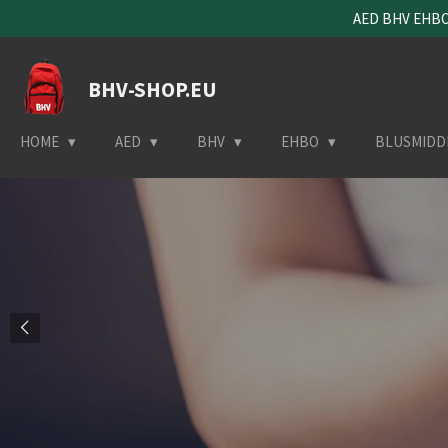
AED BHV EHBO 
Ga
direct
naar
BHV-SHOP.EU
de
hoofdinhoud
HOME
AED
BHV
EHBO
BLUSMIDD