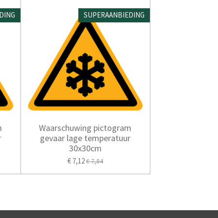
DING
SUPERAANBIEDING
m
Waarschuwing pictogram
r
gevaar lage temperatuur
30x30cm
€ 7,12
€ 7,84