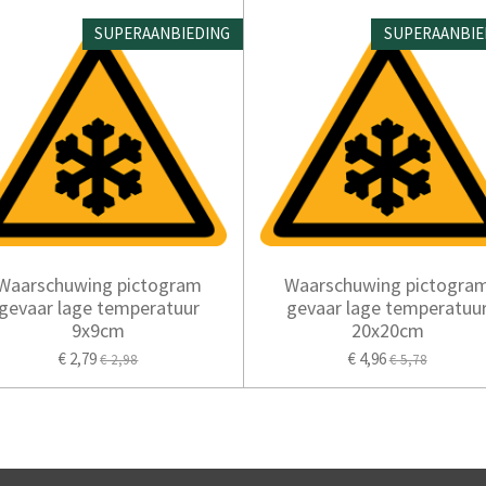
SUPERAANBIEDING
SUPERAANBIE
Waarschuwing pictogram
Waarschuwing pictogra
gevaar lage temperatuur
gevaar lage temperatuu
9x9cm
20x20cm
€ 2,79
€ 4,96
€ 2,98
€ 5,78