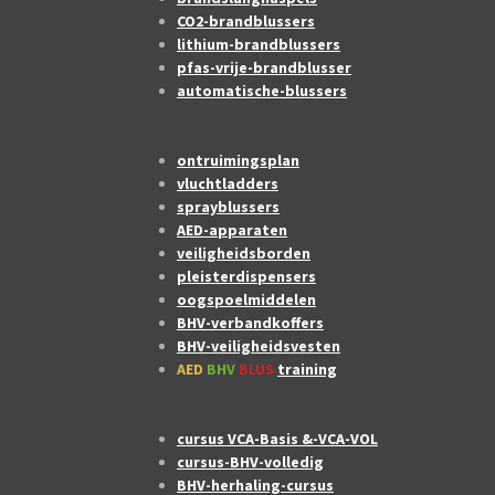
CO2-brandblussers
lithium-brandblussers
pfas-vrije-brandblusser
automatische-blussers
ontruimingsplan
vluchtladders
sprayblussers
AED-apparaten
veiligheidsborden
pleisterdispensers
oogspoelmiddelen
BHV-verbandkoffers
BHV-veiligheidsvesten
AED
BHV
BLUS
training
cursus VCA-Basis &-VCA-VOL
cursus-BHV-volledig
BHV-herhaling-cursus