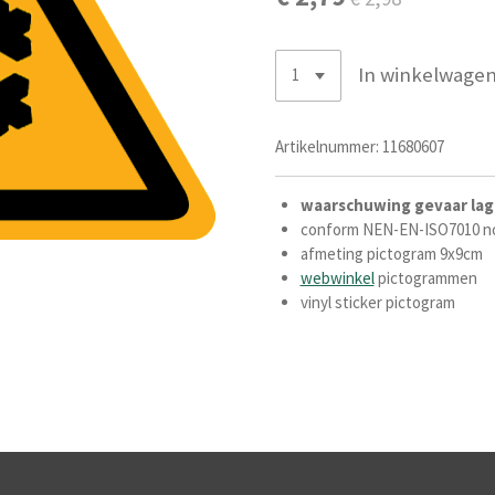
In winkelwage
Artikelnummer:
11680607
waarschuwing gevaar la
conform NEN-EN-ISO7010 n
afmeting pictogram 9x9cm
webwinkel
pictogrammen
vinyl sticker pictogram