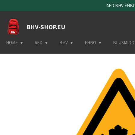
AED BHV EHBO 
Ga
direct
naar
BHV-SHOP.EU
de
hoofdinhoud
HOME
AED
BHV
EHBO
BLUSMIDD