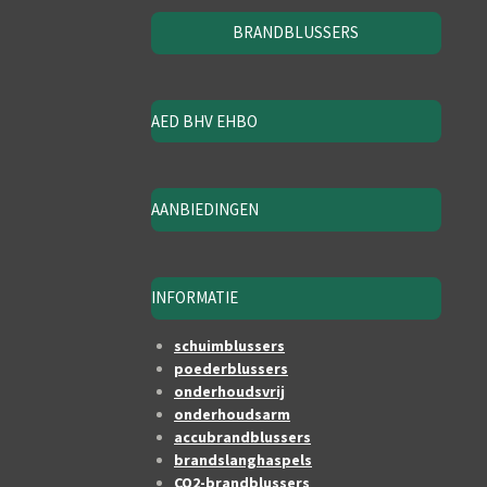
BRANDBLUSSERS
AED BHV EHBO
AANBIEDINGEN
INFORMATIE
schuimblussers
poederblussers
onderhoudsvrij
onderhoudsarm
accubrandblussers
brandslanghaspels
CO2-brandblussers