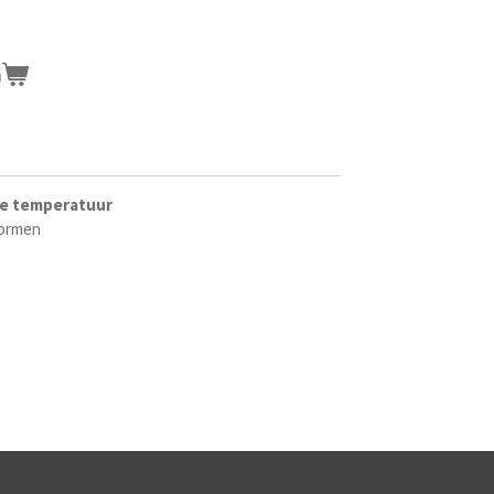
n
ge temperatuur
ormen