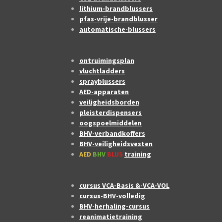
lithium-brandblussers
pfas-vrije-brandblusser
automatische-blussers
ontruimingsplan
vluchtladders
sprayblussers
AED-apparaten
veiligheidsborden
pleisterdispensers
oogspoelmiddelen
BHV-verbandkoffers
BHV-veiligheidsvesten
AED
BHV
BLUS
training
cursus VCA-Basis &-VCA-VOL
cursus-BHV-volledig
BHV-herhaling-cursus
reanimatietraining