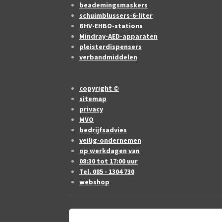
beademingsmaskers
schuimblussers-6-liter
BHV-EHBO-stations
Mindray-AED-apparaten
pleisterdispensers
verbandmiddelen
copyright ©
sitemap
privacy
MVO
bedrijfsadvies
veilig-ondernemen
op werkdagen van
08:30 tot 17:00 uur
Tel. 085 - 1304 730
webshop