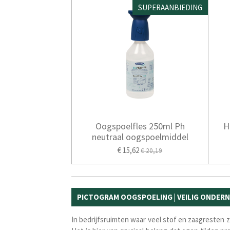
SUPERAANBIEDING
Oogspoelfles 250ml Ph
H
neutraal oogspoelmiddel
€ 15,62
€ 20,19
PICTOGRAM OOGSPOELING | VEILIG ONDER
In bedrijfsruimten waar
veel stof en zaagresten z