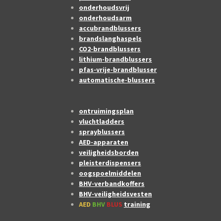
onderhoudsvrij
onderhoudsarm
accubrandblussers
brandslanghaspels
CO2-brandblussers
lithium-brandblussers
pfas-vrije-brandblusser
automatische-blussers
ontruimingsplan
vluchtladders
sprayblussers
AED-apparaten
veiligheidsborden
pleisterdispensers
oogspoelmiddelen
BHV-verbandkoffers
BHV-veiligheidsvesten
AED
BHV
BLUS
training