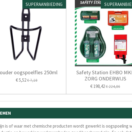
SUPERAANBIEDING
SUPERAANBIE
ouder oogspoelfles 250ml
Safety Station EHBO MK
ZORG ONDERWIJS
€ 5,52
€ 7,18
€ 198,42
€ 224,86
NEMEN
ijn is of waar met chemische producten wordt gewerkt is oogspoeling wet