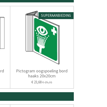
SUPERAANBIEDING
ord
Pictogram oogspoeling bord
haaks 20x20cm
€ 23,68
€ 25,31