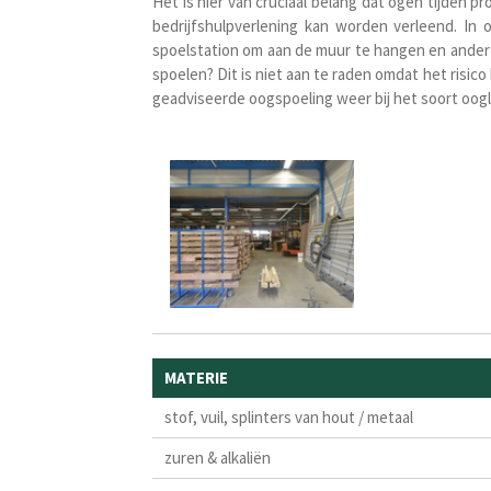
Het is hier van cruciaal belang dat ogen tijden 
bedrijfshulpverlening kan worden verleend. In
spoelstation om aan de muur te hangen en anderzi
spoelen? Dit is niet aan te raden omdat het
risico
geadviseerde oogspoeling weer bij het soort oogl
MATERIE
stof, vuil, splinters van hout / metaal
zuren & alkaliën