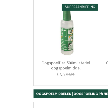
SUPERAANBIEDING
Oogspoelfles 500ml steriel
oogspoelmiddel
€ 7,72
€ 9,91
OOGSPOELMIDDELEN | OOGSPOELING Ph N