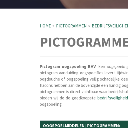
HOME
»
PICTOGRAMMEN
»
BEDRIJFSVEILIGHE
PICTOGRAMME
Pictogram oogspoeling BHV
. Een
oogspoelin
pictogram aanduiding oogspoelfles levert tijdwin
oogdouche of oogspoeling veilig schadelijke de
flacons hebben aan de bovenzijde een handig oog
pictogrammen is direct zichtbaar waar bedrijfshul
bieden wij de de goedkoopste
bedrijfsveilighe
oogspoeling.
OOGSPOELMIDDELEN | PICTOGRAMMEN: