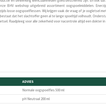
productie en bewerking werkzaamheden goed beschermd zijn. En ook dat b
 onze BHV webshop uitgebreid assortiment oogspoelmiddelen. Enerzi
jds losse oogspoelflessen. Wij krijgen vaak de vraag of je oogletsel m
 bestaat dat het slachtoffer geen al te lange spoeltijd volhoudt. Onders
etsel
. Raadpleeg voor alle zekerheid voor nacontrole altijd een dokter in
ADVIES
Normale oogspoelfles 500 ml
pH Neutraal 200 ml