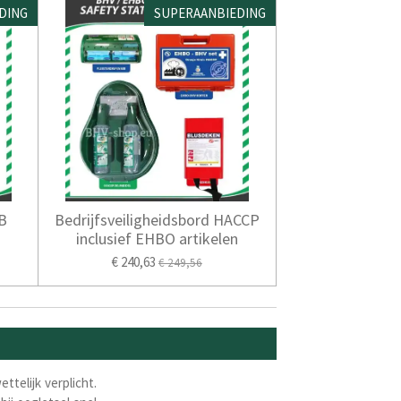
DING
SUPERAANBIEDING
B
Bedrijfsveiligheidsbord HACCP
inclusief EHBO artikelen
€ 240,63
€ 249,56
telijk verplicht.