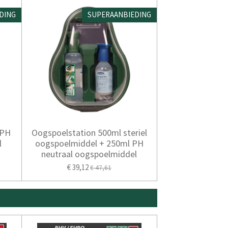
DING
SUPERAANBIEDING
 PH
Oogspoelstation 500ml steriel
l
oogspoelmiddel + 250ml PH
neutraal oogspoelmiddel
€ 39,12
€ 47,61