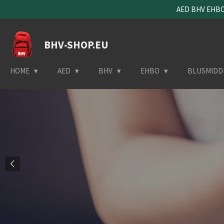
AED BHV EHBO 
Ga
direct
naar
BHV-SHOP.EU
de
hoofdinhoud
HOME
AED
BHV
EHBO
BLUSMIDD