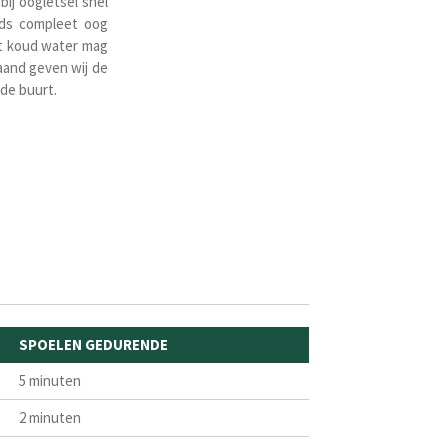
ij oogletsel snel
jds compleet oog
et koud water
mag
taand geven wij de
 de buurt.
SPOELEN GEDURENDE
5 minuten
2 minuten