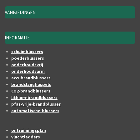
AANBIEDINGEN
INFORMATIE
schuimblussers
poederblussers
onderhoudsvrij
onderhoudsarm
accubrandblussers
brandslanghaspels
CO2-brandblussers
lithium-brandblussers
pfas-vrije-brandblusser
automatische-blussers
ontruimingsplan
vluchtladders