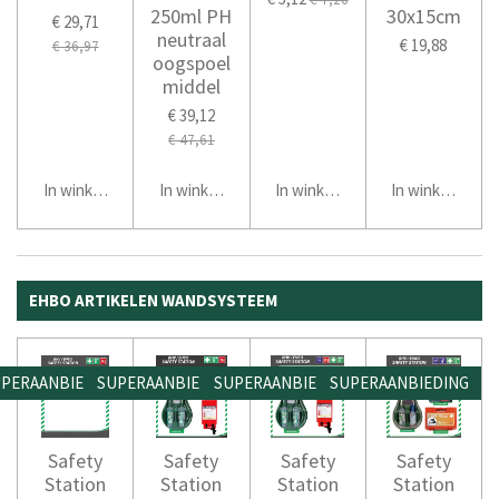
250ml PH
30x15cm
€ 29,71
neutraal
€ 19,88
€ 36,97
oogspoel
middel
€ 39,12
€ 47,61
In winkelwagen
In winkelwagen
In winkelwagen
In winkelwage
EHBO ARTIKELEN WANDSYSTEEM
PERAANBIEDING
SUPERAANBIEDING
SUPERAANBIEDING
SUPERAANBIEDING
Safety
Safety
Safety
Safety
Station
Station
Station
Station