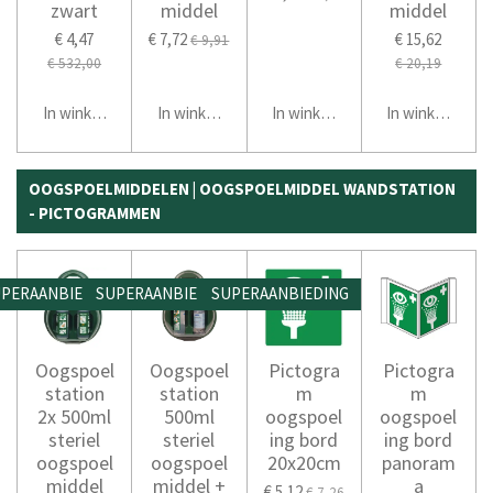
zwart
middel
middel
€ 4,47
€ 7,72
€ 15,62
€ 9,91
€ 532,00
€ 20,19
In winkelwagen
In winkelwagen
In winkelwagen
In winkelwage
OOGSPOELMIDDELEN | OOGSPOELMIDDEL WANDSTATION
- PICTOGRAMMEN
PERAANBIEDING
SUPERAANBIEDING
SUPERAANBIEDING
Oogspoel
Oogspoel
Pictogra
Pictogra
station
station
m
m
2x 500ml
500ml
oogspoel
oogspoel
steriel
steriel
ing bord
ing bord
oogspoel
oogspoel
20x20cm
panoram
middel
middel +
a
€ 5,12
€ 7,26