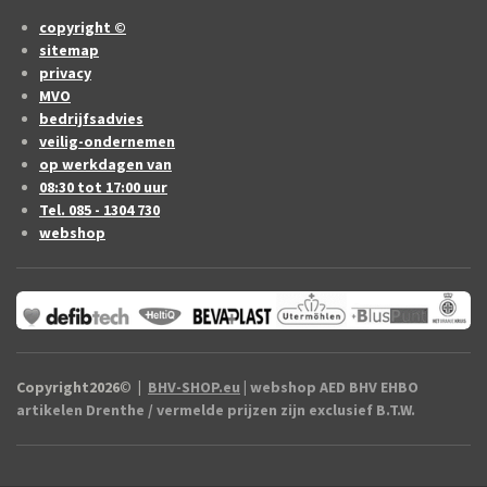
copyright ©
sitemap
privacy
MVO
bedrijfsadvies
veilig-ondernemen
op werkdagen van
08:30 tot 17:00 uur
Tel. 085 - 1304 730
webshop
Copyright2026
©
|
BHV-SHOP.eu
| webshop AED BHV EHBO
artikelen Drenthe / vermelde prijzen zijn exclusief B.T.W.