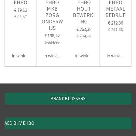
EHBO
EHBO
EHBO
EHBO
MKB
HOUT
METAAL
€ 79,12
ZORG
BEWERKI
BEDRIJF
€ 86,67
ONDERW
NG
€ 272,36
IJS
€ 263,38
€ 291,68
€ 198,42
€ 284,18
€ 224,86
In winkelwagen
In winkelwagen
In winkelwagen
In winkelwage
BRANDBLUSSERS
AED BHV EHBO