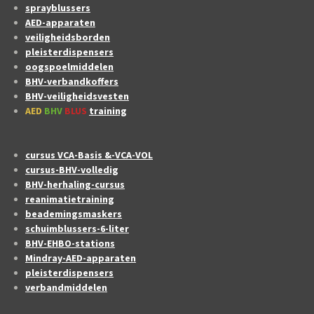
sprayblussers
AED-apparaten
veiligheidsborden
pleisterdispensers
oogspoelmiddelen
BHV-verbandkoffers
BHV-veiligheidsvesten
AED
BHV
BLUS
training
cursus VCA-Basis &-VCA-VOL
cursus-BHV-volledig
BHV-herhaling-cursus
reanimatietraining
beademingsmaskers
schuimblussers-6-liter
BHV-EHBO-stations
Mindray-AED-apparaten
pleisterdispensers
verbandmiddelen