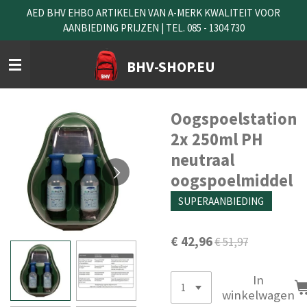
AED BHV EHBO ARTIKELEN VAN A-MERK KWALITEIT VOOR
Ga
AANBIEDING PRIJZEN | TEL. 085 - 1304 730
direct
naar
de
BHV-SHOP.EU
hoofdinhoud
Oogspoelstation
2x 250ml PH
neutraal
oogspoelmiddel
SUPERAANBIEDING
€ 42,96
€ 51,97
In
winkelwagen