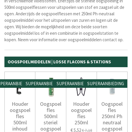
in verschillende vloeistoffen. Enerzijds de steriele oogspoeling in
500ml oogspoelflessen voor uitspoelen van stof en zaagsel uit de
ogen. Anderzijds de oogspoelflessen met 250ml Ph-neutraal
oogspoelmiddel voor het uitspoelen van zuren en logen uit de
ogen. Wij bieden de mogelijkheid om deze beide soorten
oogspoelmiddel los of in een combinatie in oogspoelstation te
kopen. Neem voor informatie over oogspoelmiddelen contact op.
OOGSPOELMIDDELEN | LOSSE FLACONS & STATIONS
PERAANBIEDING
SUPERAANBIEDING
SUPERAANBIEDING
SUPERAANBIEDING
Houder
Oogspoel
Houder
Oogspoel
oogspoel
fles
oogspoel
fles
fles
500ml
fles
250ml Ph
500ml
steriel
250ml
neutraal
inhoud
oogspoel
oogspoel
€ 5,52
€ 7,18