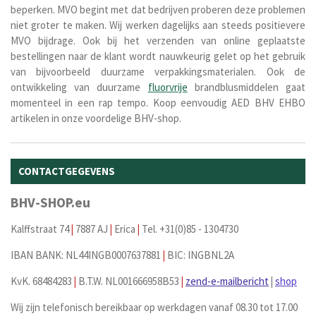
beperken. MVO begint met dat bedrijven proberen deze problemen
niet groter te maken. Wij werken dagelijks aan steeds positievere
MVO bijdrage. Ook bij het verzenden van online geplaatste
bestellingen naar de klant wordt nauwkeurig gelet op het gebruik
van bijvoorbeeld duurzame verpakkingsmaterialen. Ook de
ontwikkeling van duurzame
fluorvrije
brandblusmiddelen gaat
momenteel in een rap tempo. Koop eenvoudig AED BHV EHBO
artikelen in onze voordelige BHV-shop.
CONTACTGEGEVENS
BHV-SHOP.eu
Kalffstraat 74
|
7887 AJ
|
Erica
|
Tel. +31(0)85 - 1304730
IBAN BANK: NL44INGB0007637881
|
BIC: INGBNL2A
KvK. 68484283
|
B.T.W. NL001666958B53
|
zend-e-mailbericht
|
shop
Wij zijn telefonisch bereikbaar op werkdagen vanaf 08.30 tot 17.00