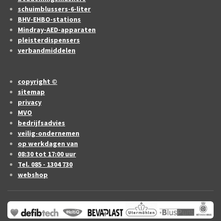
schuimblussers-6-liter
BHV-EHBO-stations
Mindray-AED-apparaten
pleisterdispensers
verbandmiddelen
copyright ©
sitemap
privacy
MVO
bedrijfsadvies
veilig-ondernemen
op werkdagen van
08:30 tot 17:00 uur
Tel. 085 - 1304 730
webshop