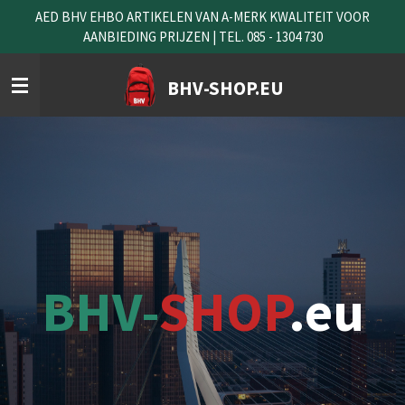
AED BHV EHBO ARTIKELEN VAN A-MERK KWALITEIT VOOR
Ga
AANBIEDING PRIJZEN | TEL. 085 - 1304 730
direct
naar
de
BHV-SHOP.EU
hoofdinhoud
BHV-
SHOP
.eu