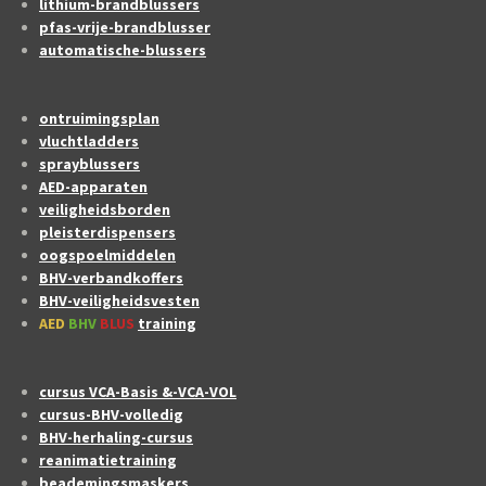
lithium-brandblussers
pfas-vrije-brandblusser
automatische-blussers
ontruimingsplan
vluchtladders
sprayblussers
AED-apparaten
veiligheidsborden
pleisterdispensers
oogspoelmiddelen
BHV-verbandkoffers
BHV-veiligheidsvesten
AED
BHV
BLUS
training
cursus VCA-Basis &-VCA-VOL
cursus-BHV-volledig
BHV-herhaling-cursus
reanimatietraining
beademingsmaskers