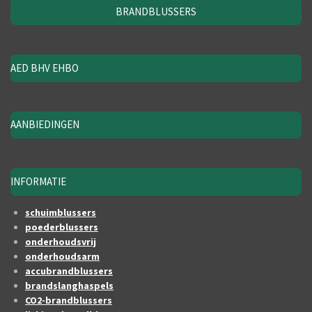
BRANDBLUSSERS
AED BHV EHBO
AANBIEDINGEN
INFORMATIE
schuimblussers
poederblussers
onderhoudsvrij
onderhoudsarm
accubrandblussers
brandslanghaspels
CO2-brandblussers