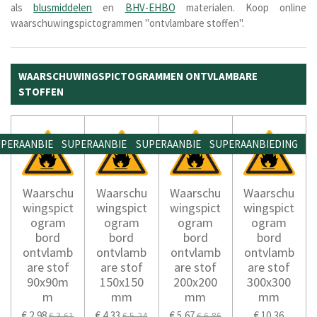
als
blusmiddelen
en
BHV-EHBO
materialen. Koop online
waarschuwingspictogrammen "ontvlambare stoffen".
WAARSCHUWINGSPICTOGRAMMEN ONTVLAMBARE
STOFFEN
PERAANBIEDING
SUPERAANBIEDING
SUPERAANBIEDING
SUPERAANBIEDING
Waarschu
Waarschu
Waarschu
Waarschu
wingspict
wingspict
wingspict
wingspict
ogram
ogram
ogram
ogram
bord
bord
bord
bord
ontvlamb
ontvlamb
ontvlamb
ontvlamb
are stof
are stof
are stof
are stof
90x90m
150x150
200x200
300x300
m
mm
mm
mm
€ 2,98
€ 4,33
€ 5,67
€ 10,36
€ 3,61
€ 5,24
€ 6,86