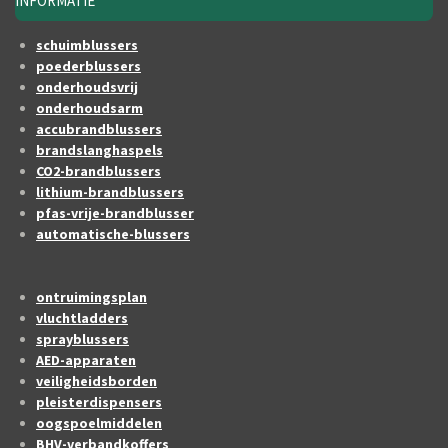
INFORMATIE
schuimblussers
poederblussers
onderhoudsvrij
onderhoudsarm
accubrandblussers
brandslanghaspels
CO2-brandblussers
lithium-brandblussers
pfas-vrije-brandblusser
automatische-blussers
ontruimingsplan
vluchtladders
sprayblussers
AED-apparaten
veiligheidsborden
pleisterdispensers
oogspoelmiddelen
BHV-verbandkoffers