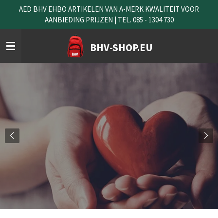
AED BHV EHBO ARTIKELEN VAN A-MERK KWALITEIT VOOR
Ga
AANBIEDING PRIJZEN | TEL. 085 - 1304 730
direct
naar
de
BHV-SHOP.EU
hoofdinhoud