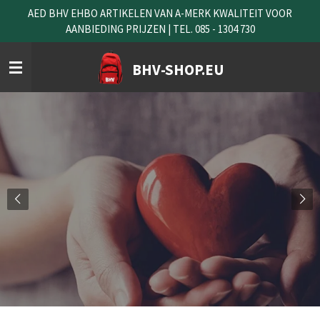
AED BHV EHBO ARTIKELEN VAN A-MERK KWALITEIT VOOR
Ga
AANBIEDING PRIJZEN | TEL. 085 - 1304 730
direct
naar
de
BHV-SHOP.EU
hoofdinhoud