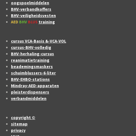
oogspoelmiddelen
BHV-verbandkoffers
BHV-veiligheidsvesten
AED
BHV
BLUS
training
cursus VCA-Basis &-VCA-VOL
cursus-BHV-volledig
BHV-herhaling-cursus
reanimatietraining
beademingsmaskers
schuimblussers-6-liter
BHV-EHBO-stations
Mindray-AED-apparaten
pleisterdispensers
verbandmiddelen
copyright ©
sitemap
privacy