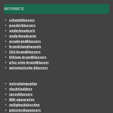
INFORMATIE
schuimblussers
poederblussers
onderhoudsvrij
onderhoudsarm
accubrandblussers
brandslanghaspels
CO2-brandblussers
lithium-brandblussers
pfas-vrije-brandblusser
automatische-blussers
ontruimingsplan
vluchtladders
sprayblussers
AED-apparaten
veiligheidsborden
pleisterdispensers