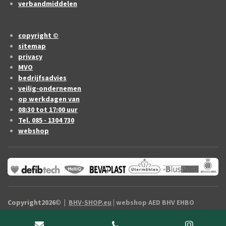
verbandmiddelen
copyright ©
sitemap
privacy
MVO
bedrijfsadvies
veilig-ondernemen
op werkdagen van
08:30 tot 17:00 uur
Tel. 085 - 1304 730
webshop
Copyright2026
©
|
BHV-SHOP.eu
| webshop AED BHV EHBO
artikelen Drenthe / vermelde prijzen zijn exclusief B.T.W.