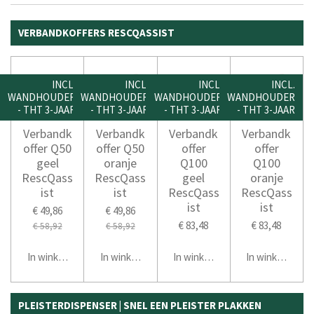
VERBANDKOFFERS RESCQASSIST
INCL.
INCL.
INCL.
INCL.
WANDHOUDER
WANDHOUDER
WANDHOUDER
WANDHOUDER
- THT 3-JAAR
- THT 3-JAAR
- THT 3-JAAR
- THT 3-JAAR
Verbandk
Verbandk
Verbandk
Verbandk
offer Q50
offer Q50
offer
offer
geel
oranje
Q100
Q100
RescQass
RescQass
geel
oranje
ist
ist
RescQass
RescQass
ist
ist
€ 49,86
€ 49,86
€ 83,48
€ 83,48
€ 58,92
€ 58,92
In winkelwagen
In winkelwagen
In winkelwagen
In winkelwage
PLEISTERDISPENSER | SNEL EEN PLEISTER PLAKKEN