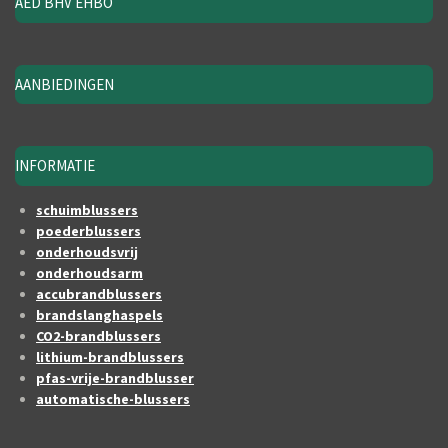
AED BHV EHBO
AANBIEDINGEN
INFORMATIE
schuimblussers
poederblussers
onderhoudsvrij
onderhoudsarm
accubrandblussers
brandslanghaspels
CO2-brandblussers
lithium-brandblussers
pfas-vrije-brandblusser
automatische-blussers