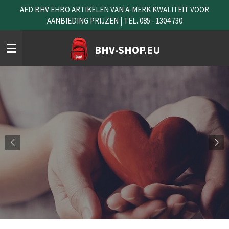
AED BHV EHBO ARTIKELEN VAN A-MERK KWALITEIT VOOR
Ga
AANBIEDING PRIJZEN | TEL. 085 - 1304 730
direct
naar
de
BHV-SHOP.EU
hoofdinhoud