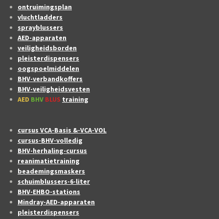
ontruimingsplan
vluchtladders
sprayblussers
AED-apparaten
veiligheidsborden
pleisterdispensers
oogspoelmiddelen
BHV-verbandkoffers
BHV-veiligheidsvesten
AED
BHV
BLUS
training
cursus VCA-Basis &-VCA-VOL
cursus-BHV-volledig
BHV-herhaling-cursus
reanimatietraining
beademingsmaskers
schuimblussers-6-liter
BHV-EHBO-stations
Mindray-AED-apparaten
pleisterdispensers