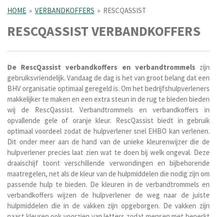
HOME
»
VERBANDKOFFERS
»
RESCQASSIST
RESCQASSIST VERBANDKOFFERS
De RescQassist verbandkoffers en verbandtrommels
zijn
gebruiksvriendelijk. Vandaag de dag is het van groot belang dat een
BHV organisatie optimaal geregeld is. Om het bedrijfshulpverleners
makkelijker te maken en een extra steun in de rug te bieden bieden
wij de RescQassist. Verbandtrommels en verbandkoffers in
opvallende gele of oranje kleur. RescQassist biedt in gebruik
optimaal voordeel zodat de hulpverlener snel EHBO kan verlenen.
Dit onder meer aan de hand van de unieke kleurenwijzer die de
hulpverlener precies laat zien wat te doen bij welk ongeval. Deze
draaischijf toont verschillende verwondingen en bijbehorende
maatregelen, net als de kleur van de hulpmiddelen die nodig zijn om
passende hulp te bieden. De kleuren in de verbandtrommels en
verbandkoffers wijzen de hulpverlener de weg naar de juiste
hulpmiddelen die in de vakken zijn opgeborgen. De vakken zijn
naast kleuren ook voorzien van letters zodat mensen met beperkt