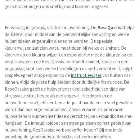
gezichtsvermogen ook snel bij nood kunnen reageren.
Eenvoudig in gebruik, sterk in hulpverlening. De
RescQassist
helpt
de BHV’er door middel van de overzichtelijke aanwijzingen welke
hulpmiddelen er gebruikt dienen te worden. De speciale
kleurenwijzer laat zien wat u moet doen bij welke calamiteit. De
kleuren op de kleurenwijzer corresponderen met de kleuren op de
verpakkingen in de RescQassist verbandtrommel, zodat u in een
oogopslag kunt zien welke handelingen u moet verrichten. U volgt
simpelweg het stappenplan op de
instructiewijzer
van buiten naar
binnen.
Altijd de juiste hulp bieden door duidelijke instructies. De
RescQassist geeft de hulpverlener veel zekerheid ten tijde van
stressvolle situaties zoals een ongeval. Hierdoor kan de
hulpverlener snel, efficiënt en adequaat handelen. In veel gevallen
wordt dan ook erger voorkomen. Z
owel ervaren als onervaren
hulpverleners kunnen met deze
overzichtelijke verbandkoffer snel
handelen. De inhoud voldoet aan
strenge eisen op het gebied van
hulpverlening. ResQassist verbandkoffer kopen? Bij ons in de
webshop de goedkoopste RescQassist verbandkoffers.