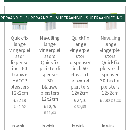
PERAANBIEDING
SUPERAANBIEDING
SUPERAANBIEDING
SUPERAANBIEDING
Quickfix
Navulling
Quickfix
Navulling
lange
lange
lange
lange
vingerplei
vingerplei
vingerplei
vingerplei
ster
sters
ster
sters
dispenser
Quickfix
dispenser
Quickfix
incl. 60
pleisterdi
incl. 60
pleisterdi
blauwe
spenser
elastisch
spenser
HACCP
30
e textiel
30 textiel
pleisters
blauwe
pleisters
pleisters
12x2cm
pleisters
12x2cm
12x2cm
12x2cm
€ 32,19
€ 27,16
€ 7,92
€ 8,38
€ 10,76
€ 40,52
€ 32,95
€ 11,63
In winkelwagen
In winkelwagen
In winkelwagen
In winkelwage