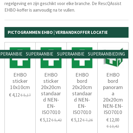
regelgeving en zijn geschikt voor elke branche. De RescQAssist
EHBO-koffer is aanvoudig na te vullen.
PICTOGRAMMEN EHBO | VERBANDKOFFER LOCATIE
PERAANBIEDING
SUPERAANBIEDING
SUPERAANBIEDING
SUPERAANBIEDING
EHBO
EHBO
EHBO
EHBO
sticker
sticker
bord
bord
10x10cm
20x20cm
20x20cm
panoram
standaar
standaar
a
€ 4,12
€ 5,17
d NEN-
d NEN-
20x20cm
EN-
EN-
NEN-EN-
ISO7010
ISO7010
ISO7010
€ 5,12
€ 5,12
€ 12,00
€ 5,42
€ 7,26
€ 13,42