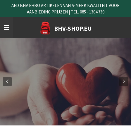
AED BHV EHBO ARTIKELEN VAN A-MERK KWALITEIT VOOR
Ga
AANBIEDING PRIJZEN | TEL. 085 - 1304 730
direct
naar
de
BHV-SHOP.EU
hoofdinhoud