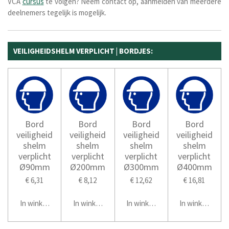
VCA
cursus
te volgen? Neem contact op, aanmelden van meerdere
deelnemers tegelijk is mogelijk.
VEILIGHEIDSHELM VERPLICHT | BORDJES:
Bord
Bord
Bord
Bord
veiligheid
veiligheid
veiligheid
veiligheid
shelm
shelm
shelm
shelm
verplicht
verplicht
verplicht
verplicht
Ø90mm
Ø200mm
Ø300mm
Ø400mm
€ 6,31
€ 8,12
€ 12,62
€ 16,81
In winkelwagen
In winkelwagen
In winkelwagen
In winkelwage