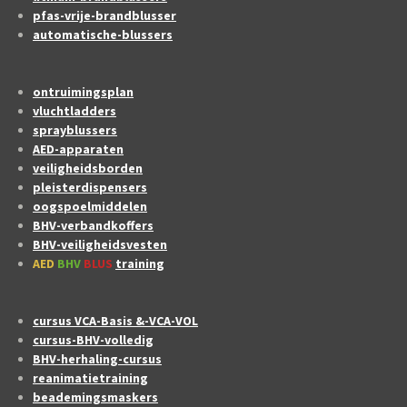
pfas-vrije-brandblusser
automatische-blussers
ontruimingsplan
vluchtladders
sprayblussers
AED-apparaten
veiligheidsborden
pleisterdispensers
oogspoelmiddelen
BHV-verbandkoffers
BHV-veiligheidsvesten
AED
BHV
BLUS
training
cursus VCA-Basis &-VCA-VOL
cursus-BHV-volledig
BHV-herhaling-cursus
reanimatietraining
beademingsmaskers