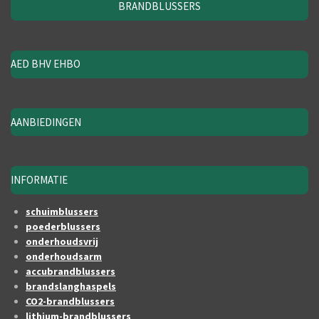
BRANDBLUSSERS
AED BHV EHBO
AANBIEDINGEN
INFORMATIE
schuimblussers
poederblussers
onderhoudsvrij
onderhoudsarm
accubrandblussers
brandslanghaspels
CO2-brandblussers
lithium-brandblussers