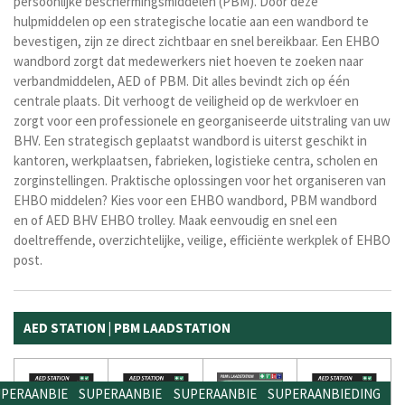
persoonlijke beschermingsmiddelen (PBM). Door deze
hulpmiddelen op een strategische locatie aan een wandbord te
bevestigen, zijn ze direct zichtbaar en snel bereikbaar. Een EHBO
wandbord zorgt dat medewerkers niet hoeven te zoeken naar
verbandmiddelen, AED of PBM. Dit alles bevindt zich op één
centrale plaats. Dit verhoogt de veiligheid op de werkvloer en
zorgt voor een professionele en georganiseerde uitstraling van uw
BHV. Een strategisch geplaatst wandbord is uiterst geschikt in
kantoren, werkplaatsen, fabrieken, logistieke centra, scholen en
zorginstellingen. Praktische oplossingen voor het organiseren van
EHBO middelen? Kies voor een EHBO wandbord, PBM wandbord
en of AED BHV EHBO trolley. Maak eenvoudig en snel een
doeltreffende, overzichtelijke, veilige, efficiënte werkplek of EHBO
post.
AED STATION | PBM LAADSTATION
PERAANBIEDING
SUPERAANBIEDING
SUPERAANBIEDING
SUPERAANBIEDING