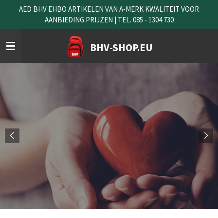
AED BHV EHBO ARTIKELEN VAN A-MERK KWALITEIT VOOR
Ga
AANBIEDING PRIJZEN | TEL. 085 - 1304 730
direct
naar
de
BHV-SHOP.EU
hoofdinhoud