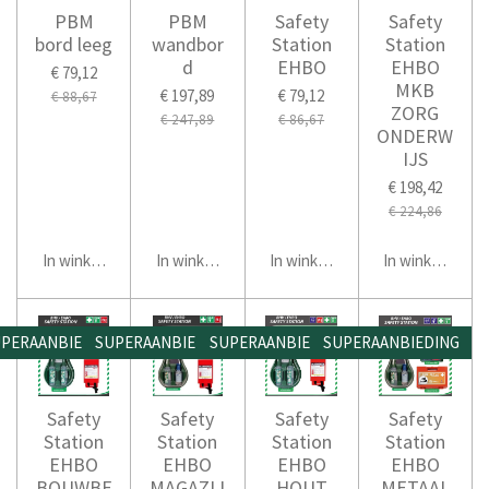
PBM
PBM
Safety
Safety
bord leeg
wandbor
Station
Station
d
EHBO
EHBO
€ 79,12
MKB
€ 197,89
€ 79,12
€ 88,67
ZORG
€ 247,89
€ 86,67
ONDERW
IJS
€ 198,42
€ 224,86
In winkelwagen
In winkelwagen
In winkelwagen
In winkelwage
PERAANBIEDING
SUPERAANBIEDING
SUPERAANBIEDING
SUPERAANBIEDING
Safety
Safety
Safety
Safety
Station
Station
Station
Station
EHBO
EHBO
EHBO
EHBO
BOUWBE
MAGAZIJ
HOUT
METAAL