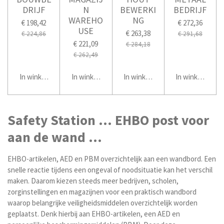
DRIJF
N
BEWERKI
BEDRIJF
WAREHO
NG
€ 198,42
€ 272,36
USE
€ 263,38
€ 224,86
€ 291,68
€ 221,09
€ 284,18
€ 262,49
In winkelwagen
In winkelwagen
In winkelwagen
In winkelwage
Safety Station ... EHBO post voor
aan de wand ...
EHBO-artikelen, AED en PBM overzichtelijk aan een wandbord. Een
snelle reactie tijdens een ongeval of noodsituatie kan het verschil
maken. Daarom kiezen steeds meer bedrijven, scholen,
zorginstellingen en magazijnen voor een praktisch wandbord
waarop belangrijke veiligheidsmiddelen overzichtelijk worden
geplaatst. Denk hierbij aan EHBO-artikelen, een AED en