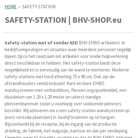
HOME
»
SAFETY-STATION
SAFETY-STATION
|
BHV-SHOP.eu
Safety-station met of zonder AED
BHV EHBO artikelen). In
bedrijfsomgevingen en situaties waar meerdere personen tegelijk
bijeen zijn is het raadzaam om artikelen voor snelle hulpverlening
direct beschikbaar te hebben. Het safety-station biedt deze
mogelijkheid en is eenvoudig aan de wand te monteren. Moderne
safety-stations met bord afmeting 75 x 90 cm. Ook zijn de
afstandhouders veelal inclusief. Kant en klare EHBO
wandsystemen met verbanddoos, flessen oogspoelmiddel, een
blusdeken van 1.20 x 1.20 meter en uiterst handige
pleisterdispenser zodat u voorlopig over voldoende pleisters
beschikt. Wij adviseren om u een safety-station wandsysteem op
(een) centrale plaats(en) in bedrijfsruimten op te hangen.
Bijvoorbeeld bij de receptie, bij de ingang van de productie
afdeling, de fabriek, het magazijn, kantoor en dat per verdieping.
Eenieder weet bij dagelijks voorbijgaan dat de BHV EHBO artikelen