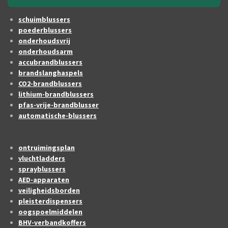
schuimblussers
poederblussers
onderhoudsvrij
onderhoudsarm
accubrandblussers
brandslanghaspels
CO2-brandblussers
lithium-brandblussers
pfas-vrije-brandblusser
automatische-blussers
ontruimingsplan
vluchtladders
sprayblussers
AED-apparaten
veiligheidsborden
pleisterdispensers
oogspoelmiddelen
BHV-verbandkoffers