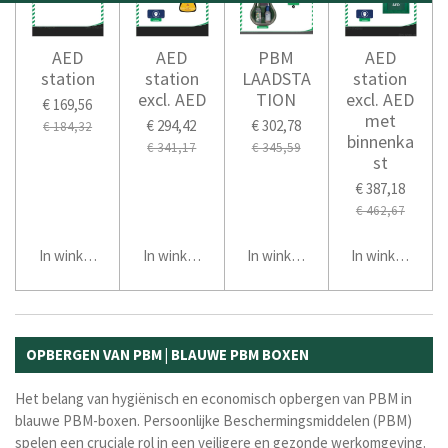
AED
AED
PBM
AED
station
station
LAADSTA
station
excl. AED
TION
excl. AED
€ 169,56
met
€ 294,42
€ 302,78
€ 184,32
binnenka
€ 341,17
€ 345,59
st
€ 387,18
€ 462,67
In winkelwagen
In winkelwagen
In winkelwagen
In winkelwage
OPBERGEN VAN PBM | BLAUWE PBM BOXEN
Het belang van hygiënisch en economisch opbergen van PBM in
blauwe PBM-boxen. Persoonlijke Beschermingsmiddelen (PBM)
spelen een cruciale rol in een veiligere en gezonde werkomgeving.