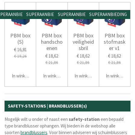
PERAANBIEDING
SUPERAANBIEDING
SUPERAANBIEDING
SUPERAANBIEDING
PBM box
PBM box
PBM box
PBM box
(S)
handscho
veiligheid
stofmask
enen
sbril
er v1
€ 16,81
€ 18,62
€ 18,62
€ 18,62
€ 19,26
€ 21,86
€ 21,86
€ 21,86
In winkelwagen
In winkelwagen
In winkelwagen
In winkelwage
SAFETY-STATIONS | BRANDBLUSSER(s)
Mogelijk wilt u onder of naast een
safety-station
een bepaald
type brandblusser ophangen. Wij bieden in de webshop alle
soorten
brandblussers
. Voor binnen adviseren wij schuimblussers