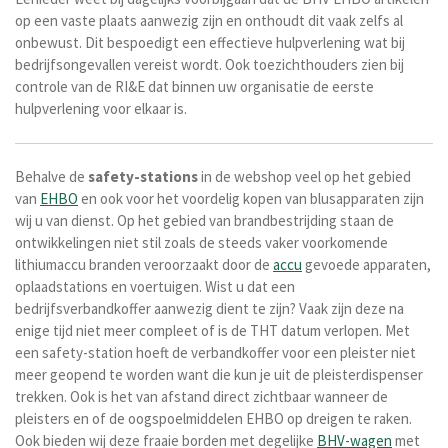
op een vaste plaats aanwezig zijn en onthoudt dit vaak zelfs al
onbewust. Dit bespoedigt een effectieve hulpverlening wat bij
bedrijfsongevallen vereist wordt. Ook toezichthouders zien bij
controle van de RI&E dat binnen uw organisatie de eerste
hulpverlening voor elkaar is.
Behalve de
safety-stations
in de webshop veel op het gebied
van
EHBO
en ook voor het voordelig kopen van blusapparaten zijn
wij u van dienst. Op het gebied van brandbestrijding staan de
ontwikkelingen niet stil zoals de steeds vaker voorkomende
lithiumaccu branden veroorzaakt door de
accu
gevoede apparaten,
oplaadstations en voertuigen. Wist u dat een
bedrijfsverbandkoffer aanwezig dient te zijn? Vaak zijn deze na
enige tijd niet meer compleet of is de THT datum verlopen. Met
een safety-station hoeft de verbandkoffer voor een pleister niet
meer geopend te worden want die kun je uit de pleisterdispenser
trekken.
Ook is het van afstand direct zichtbaar wanneer de
pleisters en of de oogspoelmiddelen EHBO op dreigen te raken.
Ook bieden wij deze fraaie borden met degelijke
BHV-wagen
met