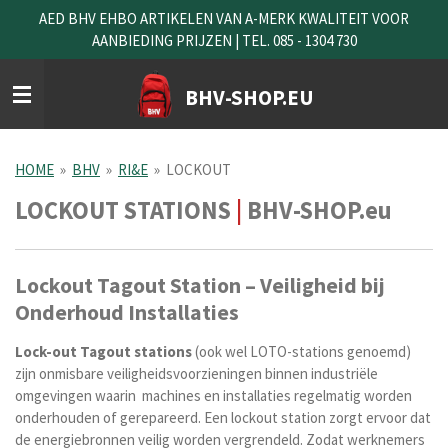
AED BHV EHBO ARTIKELEN VAN A-MERK KWALITEIT VOOR
Ga
AANBIEDING PRIJZEN | TEL. 085 - 1304 730
direct
naar
de
BHV-SHOP.EU
hoofdinhoud
HOME
»
BHV
»
RI&E
»
LOCKOUT
LOCKOUT STATIONS
|
BHV-SHOP.eu
Lockout Tagout Station – Veiligheid bij
Onderhoud Installaties
Lock-out Tagout stations
(ook wel LOTO-stations genoemd)
zijn onmisbare veiligheidsvoorzieningen binnen industriële
omgevingen waarin machines en installaties regelmatig worden
onderhouden of gerepareerd. Een lockout station zorgt ervoor dat
de energiebronnen veilig worden vergrendeld. Zodat werknemers