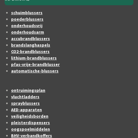
schuimblussers
poederblussers
onderhoudsvrij
onderhoudsarm
accubrandblussers
brandslanghaspels
CO2-brandblussers
lithium-brandblussers
pfas-vrije-brandblusser
automatische-blussers
ontruimingsplan
vluchtladders
sprayblussers
AED-apparaten
veiligheidsborden
pleisterdispensers
oogspoelmiddelen
BHV-verbandkoffers