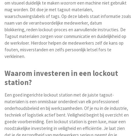
om visueel duidelijk te maken
waarom
een machine niet gebruikt
mag worden. Dit doe je met tagout-materialen,
waarschuwingslabels of tags. Op deze labels staat informatie zoals
n
aam van de verantwoordelijke medewerker,
datum
blokkering,
reden lockout-proces en
aanvullende instructies.
De
Tagout materialen zorgen voor communicatie en duidelijkheid op
de werkvloer. Hierdoor helpen de medewerkers zelf de kans op
fouten, misverstanden en zelfs persoonlijk letsel fors te
verkleinen.
Waarom investeren in een lockout
station?
Een goed ingerichte lockout station met de juiste tagout-
materialen is een onmisbaar onderdeel van elk professioneel
onderhoudsbeleid en bij werkzaamheden. Of je nu in de industrie,
techniek of logistiek actief bent. Veiligheid begint bij overzicht en
goede voorbereiding. Een lockout station is geen luxe, maar een
noodzakelijke investering in veiligheid en efficiëntie. Je laat zien
dat je de gezondheid van medewerkers serieus neemt én je