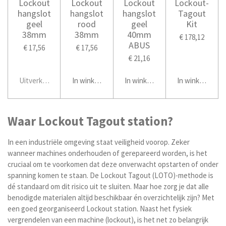
Lockout
Lockout
Lockout
Lockout-
hangslot
hangslot
hangslot
Tagout
geel
rood
geel
Kit
38mm
38mm
40mm
€ 178,12
ABUS
€ 17,56
€ 17,56
€ 21,16
Uitverkocht
In winkelwagen
In winkelwagen
In winkelwage
Waar Lockout Tagout station?
In een industriële omgeving staat veiligheid voorop. Zeker
wanneer machines onderhouden of gerepareerd worden, is het
cruciaal om te voorkomen dat deze onverwacht opstarten of onder
spanning komen te staan. De Lockout Tagout (LOTO)-methode is
dé standaard om dit risico uit te sluiten. Maar hoe zorg je dat alle
benodigde materialen altijd beschikbaar én overzichtelijk zijn? Met
een goed georganiseerd Lockout station. Naast het fysiek
vergrendelen van een machine (lockout), is het net zo belangrijk