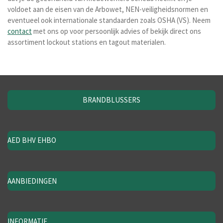
voldoet aan de eisen van de Arbowet, NEN-veiligheidsnormen en
eventueel ook internationale standaarden zoals OSHA (VS). Neem
contact
met ons op voor persoonlijk advies of bekijk direct ons
assortiment lockout stations en tagout materialen.
BRANDBLUSSERS
AED BHV EHBO
AANBIEDINGEN
INFORMATIE