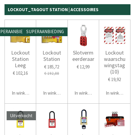
LOCKOUT_TAGOUT STATION | ACCESSOIRES
PERAANBIEDING
SUPERAANBIEDING
Lockout
Lockout
Slotverm
Lockout
Station
Station
eerderaar
waarschu
Leeg
wingstag
€ 185,72
€ 12,99
(10)
€ 102,16
€ 192,88
€ 19,92
In winkelwagen
In winkelwagen
In winkelwagen
In winkelwage
Uitverkocht