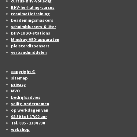
cursus-BHV-volledig
BHV-herhaling-cursus
reanimatietraining
beademingsmaskers
schuimblussers-6-liter
BHV-EHBO-stations
Mindray-AED-apparaten
pleisterdispensers
verbandmiddelen
copyright ©
sitemap
privacy
MVO
bedrijfsadvies
veilig-ondernemen
op werkdagen van
08:30 tot 17:00 uur
Tel. 085 - 1304 730
webshop