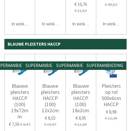
€ 10,76
€ 40,52
€ 11,63
In winkelwagen
In winkelwagen
In winkelwagen
In winkelwage
BLAUWE PLEISTERS HACCP
PERAANBIEDING
SUPERAANBIEDING
SUPERAANBIEDING
SUPERAANBIEDING
Blauwe
Blauwe
Blauwe
Pleisters
pleisters
pleisters
pleisters
op rol
HACCP
HACCP
HACCP
500x6cm
(100)
(100)
(100)
HACCP
19x72m
12x2cm
18x2cm
€ 8,98
m
€ 8,02
€ 8,95
€ 12,39
€ 7,56
€ 9,97
€ 10,97
€ 11,68