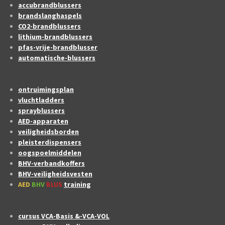
accubrandblussers
brandslanghaspels
CO2-brandblussers
lithium-brandblussers
pfas-vrije-brandblusser
automatische-blussers
ontruimingsplan
vluchtladders
sprayblussers
AED-apparaten
veiligheidsborden
pleisterdispensers
oogspoelmiddelen
BHV-verbandkoffers
BHV-veiligheidsvesten
AED
BHV
BLUS
training
cursus VCA-Basis &-VCA-VOL