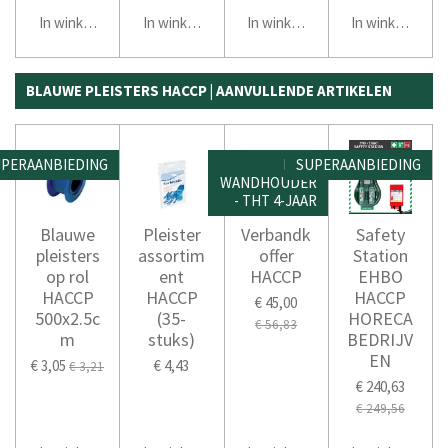
In winkelwagen
In winkelwagen
In winkelwagen
In winkelwage
BLAUWE PLEISTERS HACCP | AANVULLENDE ARTIKELEN
PERAANBIEDING
INCL.
SUPERAANBIEDING
WANDHOUDER
- THT 4-JAAR
Blauwe
Pleister
Verbandk
Safety
pleisters
assortim
offer
Station
op rol
ent
HACCP
EHBO
HACCP
HACCP
HACCP
€ 45,00
500x2.5c
(35-
HORECA
€ 56,83
m
stuks)
BEDRIJV
EN
€ 3,05
€ 4,43
€ 3,21
€ 240,63
€ 249,56