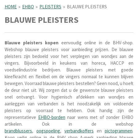
HOME
»
EHBO
»
PLEISTERS
»
BLAUWE PLEISTERS
BLAUWE PLEISTERS
Blauwe pleisters kopen
eenvoudig online in de BHV-shop.
Webshop blauwe pleisters voor aanbieding prijzen. De blauwe
pleisters zijn bedoeld voor het verplegen van wondjes aan de
vingers. Bijvoorbeeld in keukens van horeca, HACCP en
voedselindustrie bedrijven. Blauwe pleisters met goede
kleefkracht en flexibel om de vingers normaal te kunnen blijven
bewegen. Voorraad blauwe pleisters bestellen? Geen nood, u hoeft
de deur niet uit. Wij zorgen dat u de gewenste blauwe pleisters
snel ontvangt. Voor hygienisch afdekken van wondjes en
aanleggen van verbanden is het noodzakelijk om voldoende
pleisters op voorraad te hebben. Ook handig zijn de
representatieve
EHBO-borden
naar wens met of zonder EHBO
artikelen. Ook in de webshop
brandblussers
,
oogspoeling
,
verbandkoffers
en
pictogrammen
.
Koop veilig online in de BHV shop A-merk aanbieding blauwe