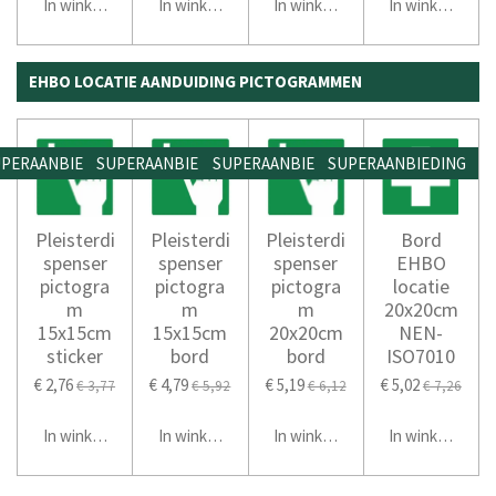
In winkelwagen
In winkelwagen
In winkelwagen
In winkelwage
EHBO LOCATIE AANDUIDING PICTOGRAMMEN
PERAANBIEDING
SUPERAANBIEDING
SUPERAANBIEDING
SUPERAANBIEDING
Pleisterdi
Pleisterdi
Pleisterdi
Bord
spenser
spenser
spenser
EHBO
pictogra
pictogra
pictogra
locatie
m
m
m
20x20cm
15x15cm
15x15cm
20x20cm
NEN-
sticker
bord
bord
ISO7010
€ 2,76
€ 4,79
€ 5,19
€ 5,02
€ 3,77
€ 5,92
€ 6,12
€ 7,26
In winkelwagen
In winkelwagen
In winkelwagen
In winkelwage