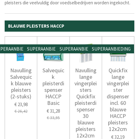
pleisters die veelvuldig door voedselbedrijven worden ingekocht.
BLAUWE PLEISTERS HACCP
PERAANBIEDING
SUPERAANBIEDING
SUPERAANBIEDING
SUPERAANBIEDING
Navulling
Salvequic
Navulling
Quickfix
Salvequic
k
lange
lange
k blauwe
pleisterdi
vingerplei
vingerplei
pleisters
spenser
sters
ster
(2-stuks)
HACCP
Quickfix
dispenser
Basic
pleisterdi
incl. 60
€ 23,98
spenser
blauwe
€ 31,28
€ 26,42
30
HACCP
€ 33,95
blauwe
pleisters
pleisters
12x2cm
12x2cm
€ 32,19