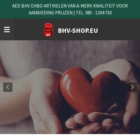
AED BHV EHBO ARTIKELEN VAN A-MERK KWALITEIT VOOR
Ga
AANBIEDING PRIJZEN | TEL. 085 - 1304 730
direct
naar
de
BHV-SHOP.EU
hoofdinhoud