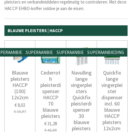
pleisters en verbandmiddelen regelmatig te controleren. Met deze
HACCP EHBO-koffer voldoe je aan de eisen.
BLAUWE PLEISTERS | HACCP
PERAANBIEDING
SUPERAANBIEDING
SUPERAANBIEDING
SUPERAANBIEDING
Blauwe
Cederrot
Navulling
Quickfix
pleisters
h
lange
lange
HACCP
pleisterdi
vingerplei
vingerplei
(100)
spenser
sters
ster
12x2cm
HACCP
Quickfix
dispenser
70
pleisterdi
incl. 60
€ 8,02
blauwe
spenser
blauwe
€ 10,97
pleisters
30
HACCP
blauwe
pleisters
€ 31,28
pleisters
12x2cm
€ 42,90