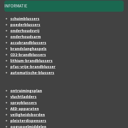
INFORMATIE
schuimblussers
poederblussers
onderhoudsvrij
onderhoudsarm
accubrandblussers
brandslanghaspels
CO2-brandblussers
lithium-brandblussers
pfas-vrije-brandblusser
automatische-blussers
ontruimingsplan
vluchtladders
sprayblussers
AED-apparaten
veiligheidsborden
pleisterdispensers
oogspoelmiddelen