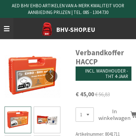
AED BHV EHBO ARTIKELEN VAN A-MERK KWALITEIT VOOR
Ga
AANBIEDING PRIJZEN | TEL. 085 - 1304 730
direct
naar
de
BHV-SHOP.EU
hoofdinhoud
Verbandkoffer
HACCP
INCL. WANDHOUDER -
THT 4-JAAR
€ 45,00
€ 56,83
In
winkelwagen
Artikelnummer:
8041711