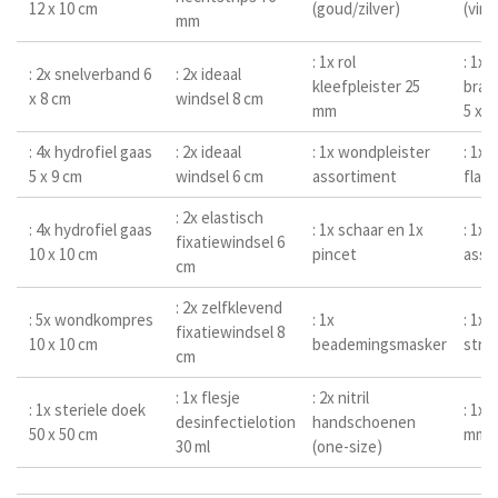
12 x 10 cm
(goud/zilver)
(vin
mm
: 1x rol
: 1x
: 2x snelverband 6
: 2x ideaal
kleefpleister 25
bran
x 8 cm
windsel 8 cm
mm
5 x 1
: 4x hydrofiel gaas
: 2x ideaal
: 1x wondpleister
: 1x
5 x 9 cm
windsel 6 cm
assortiment
flaco
: 2x elastisch
: 4x hydrofiel gaas
: 1x schaar en 1x
: 1x 
fixatiewindsel 6
10 x 10 cm
pincet
asso
cm
: 2x zelfklevend
: 5x wondkompres
: 1x
: 1x 
fixatiewindsel 8
10 x 10 cm
beademingsmasker
strip
cm
: 1x flesje
: 2x nitril
: 1x steriele doek
: 1x 
desinfectielotion
handschoenen
50 x 50 cm
mm d
30 ml
(one-size)