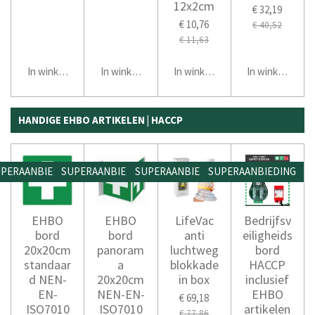
12x2cm
€ 32,19
€ 10,76
€ 40,52
€ 11,63
In winkelwagen
In winkelwagen
In winkelwagen
In winkelwage
HANDIGE EHBO ARTIKELEN | HACCP
PERAANBIEDING
SUPERAANBIEDING
SUPERAANBIEDING
SUPERAANBIEDING
EHBO
EHBO
LifeVac
Bedrijfsv
bord
bord
anti
eiligheids
20x20cm
panoram
luchtweg
bord
standaar
a
blokkade
HACCP
d NEN-
20x20cm
in box
inclusief
EN-
NEN-EN-
EHBO
€ 69,18
ISO7010
ISO7010
artikelen
€ 77,86