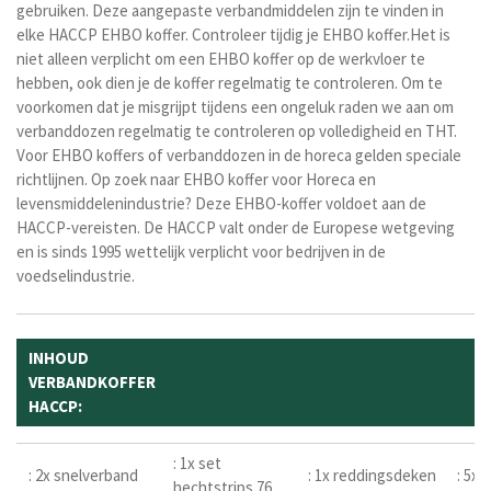
gebruiken. Deze aangepaste verbandmiddelen zijn te vinden in
elke HACCP EHBO koffer. Controleer tijdig je EHBO koffer.Het is
niet alleen verplicht om een EHBO koffer op de werkvloer te
hebben, ook dien je de koffer regelmatig te controleren. Om te
voorkomen dat je misgrijpt tijdens een ongeluk raden we aan om
verbanddozen regelmatig te controleren op volledigheid en THT.
Voor EHBO koffers of verbanddozen in de horeca gelden speciale
richtlijnen. Op zoek naar EHBO koffer voor Horeca en
levensmiddelenindustrie? Deze EHBO-koffer voldoet aan de
HACCP-vereisten. De HACCP valt onder de Europese wetgeving
en is sinds 1995 wettelijk verplicht voor bedrijven in de
voedselindustrie.
INHOUD
VERBANDKOFFER
HACCP:
: 1x set
: 2x snelverband
: 1x reddingsdeken
: 5x 
hechtstrips 76