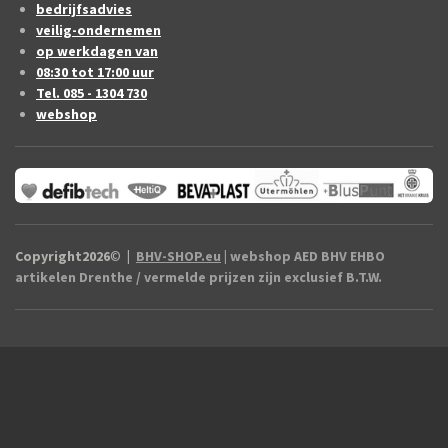
bedrijfsadvies
veilig-ondernemen
op werkdagen van
08:30 tot 17:00 uur
Tel. 085 - 1304 730
webshop
Copyright2026
©
|
BHV-SHOP.eu
| webshop AED BHV EHBO
artikelen Drenthe / vermelde prijzen zijn exclusief B.T.W.