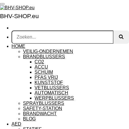
Ga
direct
BHV-SHOP.eu
naar
de
hoofdinhoud
HOME
VEILIG-ONDERNEMEN
BRANDBLUSSERS
CO2
ACCU
SCHUIM
PFAS VRIJ
KUNSTSTOF
VETBLUSSERS
AUTOMATISCH
WERPBLUSSERS
SPRAYBLUSSERS
SAFETY-STATION
BRANDWACHT
BLOG
AED