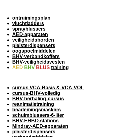
ontruimingsplan
vluchtladders
sprayblussers
AED-apparaten
veiligheidsborden
pleisterdispensers
oogspoelmiddelen
BHV-verbandkoffers
BHV-veiligheidsvesten
AED
BHV
BLUS
training
cursus VCA-Basis &-VCA-VOL
cursus-BHV-volledig
BHV-herhaling-cursus
reanimatietraining
beademingsmaskers
schuimblussers-6-liter
BHV-EHBO-stations
Mindray-AED-apparaten
pleisterdispensers