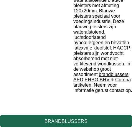
waterafstotende blauwe
pleisters met afmeting
120x20mm. Blauwe
pleisters speciaal voor
voedingsindustrie. Deze
blauwe pleisters zijn
waterafstotend,
luchtdoorlatend
hypoallergeen en bevatten
latexvrije kleefstof.
HACCP
pleisters zijn wondvocht
absorberend met niet-
verklevend wondkussen. In
de webshop groot
assortiment
brandblussers
AED
EHBO-BHV
&
Corona
artikelen. Neem voor
informatie gerust contact op.
BRANDBLUSSERS