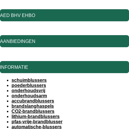
AED BHV EHBO
AANBIEDINGEN
INFORMATIE
schuimblussers
poederblussers
onderhoudsvrij
onderhoudsarm
accubrandblussers
brandslanghaspels
CO2-brandblussers
lithium-brandblussers
pfas-vrije-brandblusser
automatische-blussers