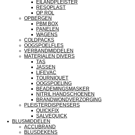
EILANDPLEISTER
RESQPLAST
OP ROL
OPBERGEN
PBM BOX
PANELEN
WAGENS
COLDPACKS
OOGSPOELFLES
VERBANDMIDDELEN
MATERIALEN DIVERS
TAS
JASSEN
LIFEVAC
TOURNIQUET
OOGSPOELING
BEADEMINGSMASKER
NITRIL HANDSCHOENEN
BRANDWONDVERZORGING
PLEISTERDISPENSERS
QUICKFIX
SALVEQUICK
BLUSMIDDELEN
ACCUBRAND
BLUSDEKENS