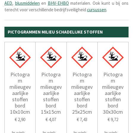
AED
,
blusmiddelen
en
BHV-EHBO
materialen. Ook kunt u bij ons
terecht voor verschillende bedrijfsveiligheid
cursussen
.
PICTOGRAMMEN MILIEU SCHADELIJKE STOFFEN
Pictogra
Pictogra
Pictogra
Pictogra
m
m
m
m
milieugev
milieugev
milieugev
milieugev
aarlijke
aarlijke
aarlijke
aarlijke
stoffen
stoffen
stoffen
stoffen
bord
bord
bord
bord
10x10cm
15x15cm
25x25cm
30x30cm
€ 2,90
€ 4,07
€ 7,43
€ 9,72
In winkelwagen
In winkelwagen
In winkelwagen
In winkelwage