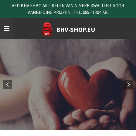
AED BHV EHBO ARTIKELEN VAN A-MERK KWALITEIT VOOR
Ga
AANBIEDING PRIJZEN | TEL. 085 - 1304 730
direct
naar
de
BHV-SHOP.EU
hoofdinhoud