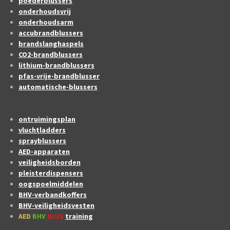
poederblussers
onderhoudsvrij
onderhoudsarm
accubrandblussers
brandslanghaspels
CO2-brandblussers
lithium-brandblussers
pfas-vrije-brandblusser
automatische-blussers
ontruimingsplan
vluchtladders
sprayblussers
AED-apparaten
veiligheidsborden
pleisterdispensers
oogspoelmiddelen
BHV-verbandkoffers
BHV-veiligheidsvesten
AED
BHV
BLUS
training