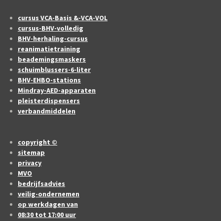
cursus VCA-Basis &-VCA-VOL
cursus-BHV-volledig
BHV-herhaling-cursus
reanimatietraining
beademingsmaskers
schuimblussers-6-liter
BHV-EHBO-stations
Mindray-AED-apparaten
pleisterdispensers
verbandmiddelen
copyright ©
sitemap
privacy
MVO
bedrijfsadvies
veilig-ondernemen
op werkdagen van
08:30 tot 17:00 uur