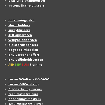
pfas-vrije-brandblusser
automatische-blussers
ontruimingsplan
vluchtladders
sprayblussers
AED-apparaten
veiligheidsborden
pleisterdispensers
oogspoelmiddelen
BHV-verbandkoffers
BHV-veiligheidsvesten
AED
BHV
BLUS
training
cursus VCA-Basis &-VCA-VOL
cursus-BHV-volledig
BHV-herhaling-cursus
reanimatietraining
beademingsmaskers
schuimblussers-6-liter