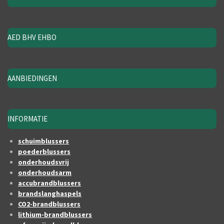
AED BHV EHBO
AANBIEDINGEN
INFORMATIE
schuimblussers
poederblussers
onderhoudsvrij
onderhoudsarm
accubrandblussers
brandslanghaspels
CO2-brandblussers
lithium-brandblussers