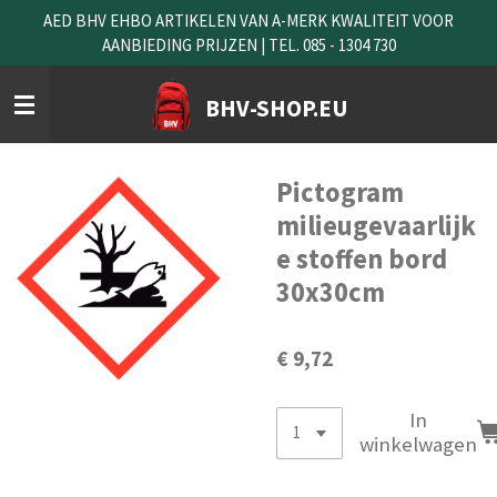
AED BHV EHBO ARTIKELEN VAN A-MERK KWALITEIT VOOR
Ga
AANBIEDING PRIJZEN | TEL. 085 - 1304 730
direct
naar
de
BHV-SHOP.EU
hoofdinhoud
Pictogram
milieugevaarlijk
e stoffen bord
30x30cm
€ 9,72
In
winkelwagen