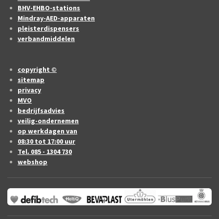
BHV-EHBO-stations
Mindray-AED-apparaten
pleisterdispensers
verbandmiddelen
copyright ©
sitemap
privacy
MVO
bedrijfsadvies
veilig-ondernemen
op werkdagen van
08:30 tot 17:00 uur
Tel. 085 - 1304 730
webshop