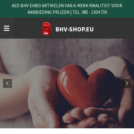
AED BHV EHBO ARTIKELEN VAN A-MERK KWALITEIT VOOR
Ga
AANBIEDING PRIJZEN | TEL. 085 - 1304 730
direct
naar
de
BHV-SHOP.EU
hoofdinhoud