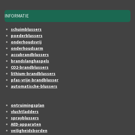
INFORMATIE
schuimblussers
poederblussers
onderhoudsvrij
onderhoudsarm
accubrandblussers
brandslanghaspels
CO2-brandblussers
lithium-brandblussers
pfas-vrije-brandblusser
automatische-blussers
ontruimingsplan
vluchtladders
sprayblussers
AED-apparaten
veiligheidsborden