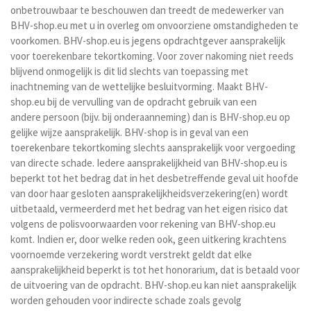
onbetrouwbaar te beschouwen dan treedt de medewerker van
BHV-shop.eu met u in overleg om onvoorziene omstandigheden te
voorkomen. BHV-shop.eu is jegens opdrachtgever aansprakelijk
voor toerekenbare tekortkoming. Voor zover nakoming niet reeds
blijvend onmogelijk is dit lid slechts van toepassing met
inachtneming van de wettelijke besluitvorming. Maakt BHV-
shop.eu bij de vervulling van de opdracht gebruik van een
andere persoon (bijv. bij onderaanneming) dan is BHV-shop.eu op
gelijke wijze aansprakelijk. BHV-shop is in geval van een
toerekenbare tekortkoming slechts aansprakelijk voor vergoeding
van directe schade. Iedere aansprakelijkheid van BHV-shop.eu is
beperkt tot het bedrag dat in het desbetreffende geval uit hoofde
van door haar gesloten aansprakelijkheidsverzekering(en) wordt
uitbetaald, vermeerderd met het bedrag van het eigen risico dat
volgens de polisvoorwaarden voor rekening van BHV-shop.eu
komt. Indien er, door welke reden ook, geen uitkering krachtens
voornoemde verzekering wordt verstrekt geldt dat elke
aansprakelijkheid beperkt is tot het honorarium, dat is betaald voor
de uitvoering van de opdracht. BHV-shop.eu kan niet aansprakelijk
worden gehouden voor indirecte schade zoals gevolg