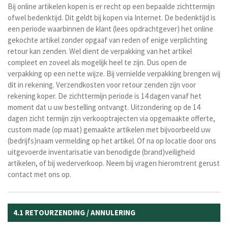
Bij online artikelen kopen is er recht op een bepaalde zichttermijn
ofwel bedenktijd. Dit geldt bij kopen via Internet. De bedenktijd is
een periode waarbinnen de klant (lees opdrachtgever) het online
gekochte artikel zonder opgaaf van reden of enige verplichting
retour kan zenden. Wel dient de verpakking van het artikel
compleet en zoveel als mogelijk heel te zijn. Dus open de
verpakking op een nette wijze. Bij vernielde verpakking brengen wij
dit in rekening. Verzendkosten voor retour zenden zijn voor
rekening koper. De zichttermijn periode is 14 dagen vanaf het
moment dat u uw bestelling ontvangt. Uitzondering op de 14
dagen zicht termijn zijn verkooptrajecten via opgemaakte offerte,
custom made (op maat) gemaakte artikelen met bijvoorbeeld uw
(bedrijfs)naam vermelding op het artikel. Of na op locatie door ons
uitgevoerde inventarisatie van benodigde (brand)veiligheid
artikelen, of bij wederverkoop. Neem bij vragen hieromtrent gerust
contact met ons op.
4.1 RETOURZENDING / ANNULERING