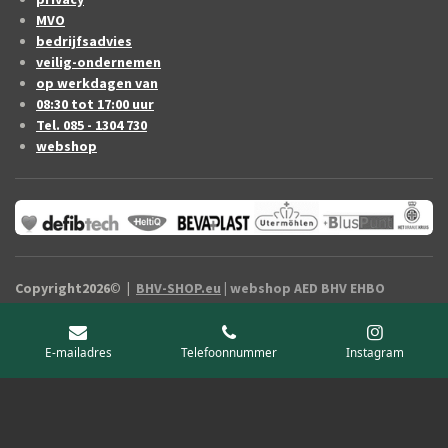
MVO
bedrijfsadvies
veilig-ondernemen
op werkdagen van
08:30 tot 17:00 uur
Tel. 085 - 1304 730
webshop
Copyright2026
©
|
BHV-SHOP.eu
| webshop AED BHV EHBO
artikelen Drenthe / vermelde prijzen zijn exclusief B.T.W.
E-mailadres
Telefoonnummer
Instagram