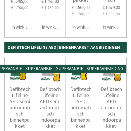
€ 1.495,00
€ 1.495,00
€ 1.562,00
€ 1.679,00
€ 1.768,00
€ 1.768,00
€ 1.788,00
€ 1.889,00
In winkelwagen
In winkelwagen
In winkelwagen
In winkelwage
DEFIBTECH LIFELINE AED | BINNENPAKKET AANBIEDINGEN
PERAANBIEDING
SUPERAANBIEDING
SUPERAANBIEDING
SUPERAANBIEDING
Defibtech
Defibtech
Defibtech
Defibtech
Lifeline
Lifeline
Lifeline
Lifeline
AED semi
AED semi
AED
AED
automati
automati
automati
automati
sch
sch
sch
sch
binnenpa
indoorpa
binnenpa
indoorpa
kket
kket
kket
kket