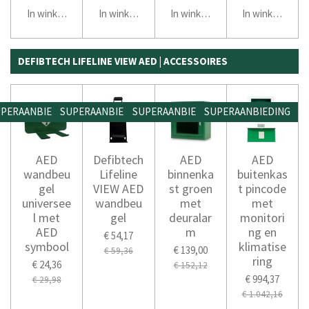
In winkelwagen
In winkelwagen
In winkelwagen
In winkelwage
DEFIBTECH LIFELINE VIEW AED | ACCESSOIRES
PERAANBIEDING
SUPERAANBIEDING
SUPERAANBIEDING
SUPERAANBIEDING
AED
Defibtech
AED
AED
wandbeu
Lifeline
binnenka
buitenkas
gel
VIEW AED
st groen
t pincode
universee
wandbeu
met
met
l met
gel
deuralar
monitori
AED
m
ng en
€ 54,17
symbool
klimatise
€ 139,00
€ 59,36
ring
€ 24,36
€ 152,12
€ 994,37
€ 29,98
€ 1.042,16