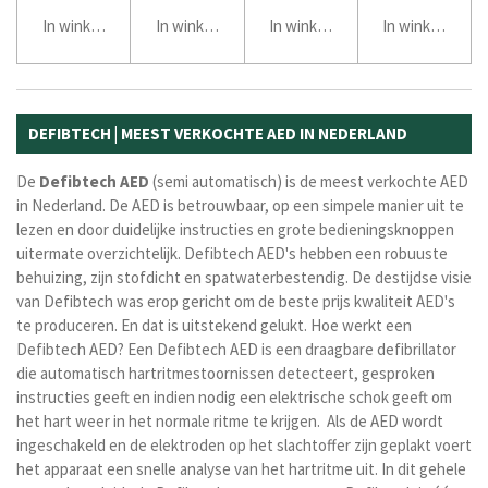
In winkelwagen
In winkelwagen
In winkelwagen
In winkelwage
DEFIBTECH | MEEST VERKOCHTE AED IN NEDERLAND
De
Defibtech AED
(semi automatisch) is de meest verkochte AED
in Nederland. De AED is betrouwbaar, op een simpele manier uit te
lezen en door duidelijke instructies en grote bedieningsknoppen
uitermate overzichtelijk. Defibtech AED's hebben een robuuste
behuizing, zijn stofdicht en spatwaterbestendig. De destijdse visie
van Defibtech was erop gericht om de beste prijs kwaliteit AED's
te produceren. En dat is uitstekend gelukt.
Hoe werkt een
Defibtech AED?
Een Defibtech AED is een draagbare defibrillator
die automatisch hartritmestoornissen detecteert, gesproken
instructies geeft en indien nodig een elektrische schok geeft om
het hart weer in het normale ritme te krijgen. Als de AED wordt
ingeschakeld en de elektroden op het slachtoffer zijn geplakt voert
het apparaat een snelle analyse van het hartritme uit. In dit gehele