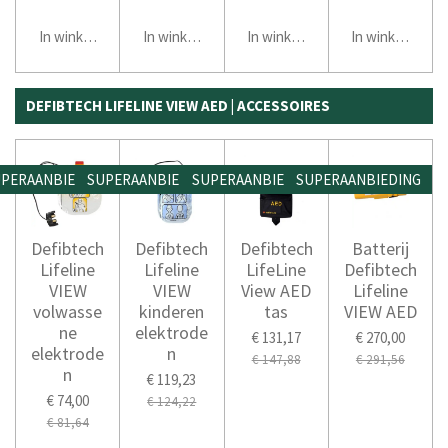
In winkelwagen
In winkelwagen
In winkelwagen
In winkelwage
DEFIBTECH LIFELINE VIEW AED | ACCESSOIRES
PERAANBIEDING
SUPERAANBIEDING
SUPERAANBIEDING
SUPERAANBIEDING
Defibtech
Defibtech
Defibtech
Batterij
Lifeline
Lifeline
LifeLine
Defibtech
VIEW
VIEW
View AED
Lifeline
volwasse
kinderen
tas
VIEW AED
ne
elektrode
€ 131,17
€ 270,00
elektrode
n
€ 147,88
€ 291,56
n
€ 119,23
€ 74,00
€ 124,22
€ 81,64