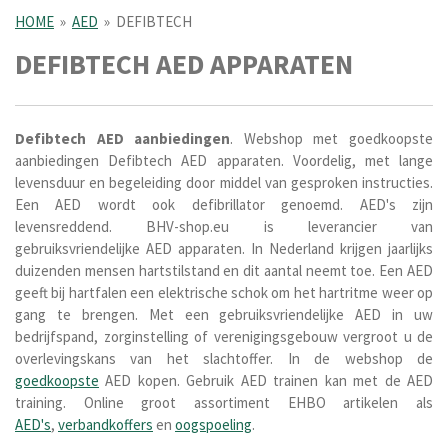
HOME
»
AED
»
DEFIBTECH
DEFIBTECH AED APPARATEN
Defibtech AED
aanbiedingen
. Webshop met goedkoopste
aanbiedingen Defibtech AED apparaten. Voordelig, met lange
levensduur en begeleiding door middel van gesproken instructies.
Een AED wordt ook defibrillator genoemd. AED's zijn
levensreddend. BHV-shop.eu is l
everancier van
gebruiksvriendelijke AED apparaten. In Nederland krijgen jaarlijks
duizenden mensen hartstilstand en dit aantal neemt toe. Een AED
geeft bij hartfalen een elektrische schok om het hartritme weer op
gang te brengen. Met een gebruiksvriendelijke AED in uw
bedrijfspand, zorginstelling of verenigingsgebouw vergroot u de
overlevingskans van het slachtoffer. In de webshop de
goedkoopste
AED kopen. Gebruik AED trainen kan met de AED
training. Online groot assortiment EHBO artikelen als
AED's
,
verbandkoffers
en
oogspoeling
.