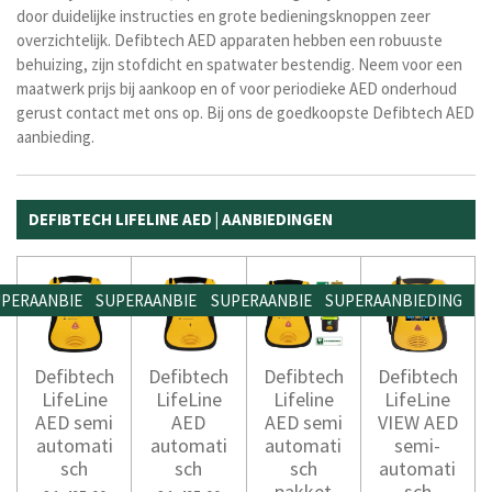
door duidelijke instructies en grote bedieningsknoppen zeer
overzichtelijk. Defibtech AED apparaten hebben een robuuste
behuizing, zijn stofdicht en spatwater bestendig.
Neem voor een
maatwerk prijs bij aankoop en of voor periodieke AED onderhoud
gerust contact met ons op. Bij ons de goedkoopste Defibtech AED
aanbieding.
DEFIBTECH LIFELINE AED | AANBIEDINGEN
PERAANBIEDING
SUPERAANBIEDING
SUPERAANBIEDING
SUPERAANBIEDING
Defibtech
Defibtech
Defibtech
Defibtech
LifeLine
LifeLine
Lifeline
LifeLine
AED semi
AED
AED semi
VIEW AED
automati
automati
automati
semi-
sch
sch
sch
automati
pakket
sch