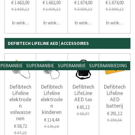
€ 1.662,00
€ 1.662,00
€ 1.674,00
€ 1.674,00
€ 1.920,12
€ 1.920,12
€ 2.000,12
€ 2.000,12
In winkelwagen
In winkelwagen
In winkelwagen
In winkelwage
DEFIBTECH LIFELINE AED | ACCESSOIRES
PERAANBIEDING
SUPERAANBIEDING
SUPERAANBIEDING
SUPERAANBIEDING
Defibtech
Defibtech
Defibtech
Defibtech
Lifeline
Lifeline
LifeLine
Lifeline
elektrode
elektrode
AED tas
AED
n
n
batterij
€ 65,12
volwasse
kinderen
€ 291,12
€ 88,97
nen
€ 114,44
€ 299,56
€ 58,72
€ 135,16
€ 67,22