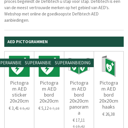
proces begeleidt de Defibtech u stap voor stap.
Defibtech is één
van de meest vertrouwde merken op het gebied van AED's.
Webshop met online de goedkoopste Defibtech AED
aanbiedingen.
AED PICTOGRAMMEN
PERAANBIEDING
SUPERAANBIEDING
SUPERAANBIEDING
Pictogra
Pictogra
Pictogra
Pictogra
m AED
m AED
m AED
m AED
sticker
bord
bord
bord
20x20cm
20x20cm
20x20cm
20x20cm
panoram
haaks
€ 3,41
€ 5,12
€ 5,42
€ 7,18
a
€ 26,38
€ 17,11
€ 19,42