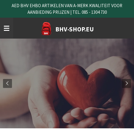
AED BHV EHBO ARTIKELEN VAN A-MERK KWALITEIT VOOR
Ga
AANBIEDING PRIJZEN | TEL. 085 - 1304 730
direct
naar
de
BHV-SHOP.EU
hoofdinhoud