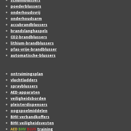
schuimblussers
poederblussers
onderhoudsvrij
onderhoudsarm
accubrandblussers
brandslanghaspels
CO2-brandblussers
lithium-brandblussers
pfas-vrije-brandblusser
automatische-blussers
ontruimingsplan
vluchtladders
sprayblussers
AED-apparaten
veiligheidsborden
pleisterdispensers
oogspoelmiddelen
BHV-verbandkoffers
BHV-veiligheidsvesten
AED
BHV
BLUS
training