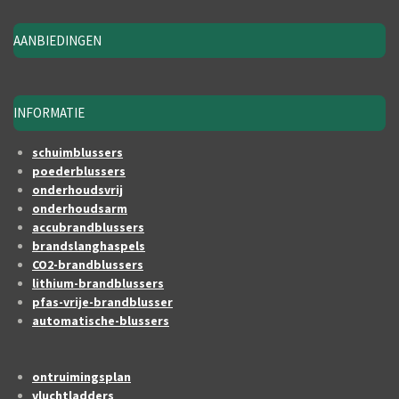
AANBIEDINGEN
INFORMATIE
schuimblussers
poederblussers
onderhoudsvrij
onderhoudsarm
accubrandblussers
brandslanghaspels
CO2-brandblussers
lithium-brandblussers
pfas-vrije-brandblusser
automatische-blussers
ontruimingsplan
vluchtladders