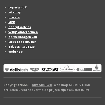
copyright ©
sitemap
privacy
MVO
bedrijfsadvies
veilig-ondernemen
op werkdagen van
08:30 tot 17:00 uur
Tel. 085 - 1304 730
webshop
Copyright2026
©
|
BHV-SHOP.eu
| webshop AED BHV EHBO
artikelen Drenthe / vermelde prijzen zijn exclusief B.T.W.