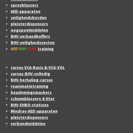
sprayblussers
AED-apparaten
veiligheidsborden
pleisterdispensers
oogspoelmiddelen
BHV-verbandkoffers
BHV-veiligheidsvesten
AED
BHV
BLUS
training
cursus VCA-Basis &-VCA-VOL
cursus-BHV-volledig
BHV-herhaling-cursus
reanimatietraining
beademingsmaskers
schuimblussers-6-liter
BHV-EHBO-stations
Mindray-AED-apparaten
pleisterdispensers
verbandmiddelen