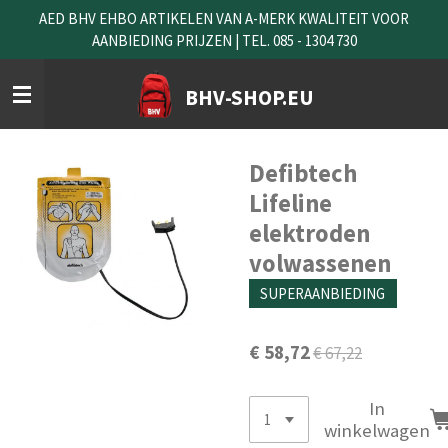
AED BHV EHBO ARTIKELEN VAN A-MERK KWALITEIT VOOR
Ga
AANBIEDING PRIJZEN | TEL. 085 - 1304 730
direct
naar
de
BHV-SHOP.EU
hoofdinhoud
Defibtech
Lifeline
elektroden
volwassenen
SUPERAANBIEDING
€ 58,72
€ 67,22
In
winkelwagen