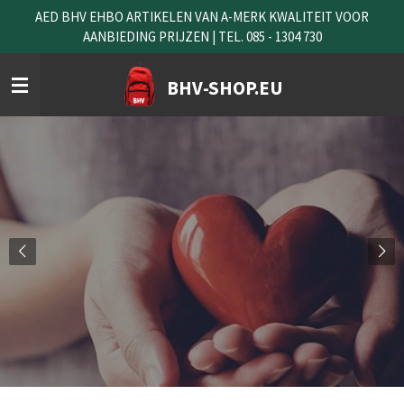
AED BHV EHBO ARTIKELEN VAN A-MERK KWALITEIT VOOR
Ga
AANBIEDING PRIJZEN | TEL. 085 - 1304 730
direct
naar
de
BHV-SHOP.EU
hoofdinhoud