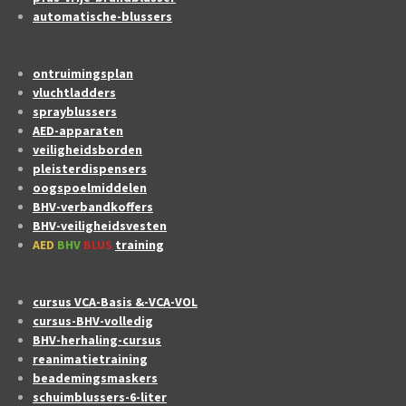
automatische-blussers
ontruimingsplan
vluchtladders
sprayblussers
AED-apparaten
veiligheidsborden
pleisterdispensers
oogspoelmiddelen
BHV-verbandkoffers
BHV-veiligheidsvesten
AED
BHV
BLUS
training
cursus VCA-Basis &-VCA-VOL
cursus-BHV-volledig
BHV-herhaling-cursus
reanimatietraining
beademingsmaskers
schuimblussers-6-liter