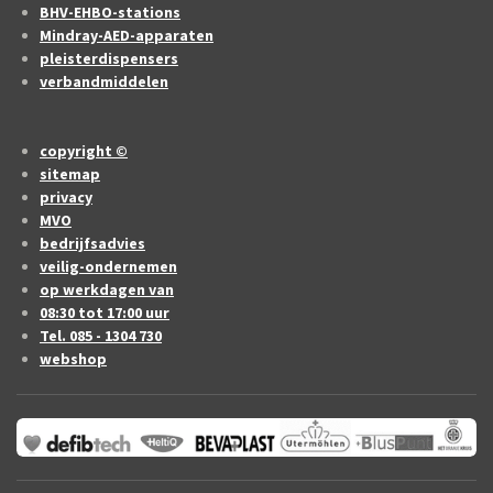
BHV-EHBO-stations
Mindray-AED-apparaten
pleisterdispensers
verbandmiddelen
copyright ©
sitemap
privacy
MVO
bedrijfsadvies
veilig-ondernemen
op werkdagen van
08:30 tot 17:00 uur
Tel. 085 - 1304 730
webshop