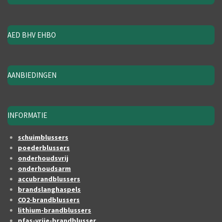
AED BHV EHBO
AANBIEDINGEN
INFORMATIE
schuimblussers
poederblussers
onderhoudsvrij
onderhoudsarm
accubrandblussers
brandslanghaspels
CO2-brandblussers
lithium-brandblussers
pfas-vrije-brandblusser