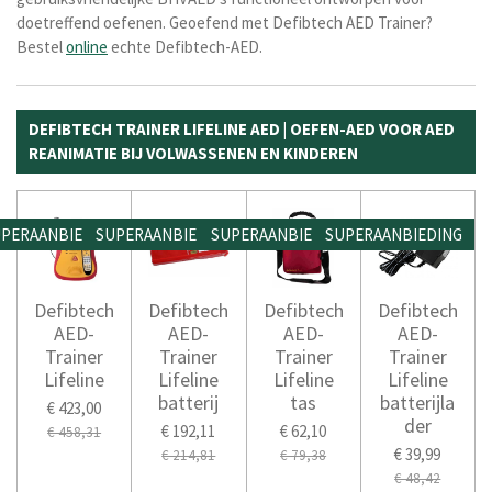
doetreffend oefenen. Geoefend met Defibtech AED Trainer?
Bestel
online
echte Defibtech-AED.
DEFIBTECH TRAINER LIFELINE AED | OEFEN-AED VOOR AED
REANIMATIE BIJ VOLWASSENEN EN KINDEREN
PERAANBIEDING
SUPERAANBIEDING
SUPERAANBIEDING
SUPERAANBIEDING
Defibtech
Defibtech
Defibtech
Defibtech
AED-
AED-
AED-
AED-
Trainer
Trainer
Trainer
Trainer
Lifeline
Lifeline
Lifeline
Lifeline
batterij
tas
batterijla
€ 423,00
der
€ 192,11
€ 62,10
€ 458,31
€ 39,99
€ 214,81
€ 79,38
€ 48,42