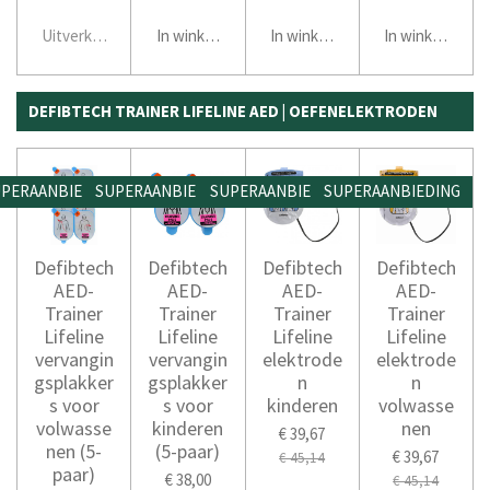
Uitverkocht
In winkelwagen
In winkelwagen
In winkelwage
DEFIBTECH TRAINER LIFELINE AED | OEFENELEKTRODEN
PERAANBIEDING
SUPERAANBIEDING
SUPERAANBIEDING
SUPERAANBIEDING
Defibtech
Defibtech
Defibtech
Defibtech
AED-
AED-
AED-
AED-
Trainer
Trainer
Trainer
Trainer
Lifeline
Lifeline
Lifeline
Lifeline
vervangin
vervangin
elektrode
elektrode
gsplakker
gsplakker
n
n
s voor
s voor
kinderen
volwasse
volwasse
kinderen
nen
€ 39,67
nen (5-
(5-paar)
€ 39,67
€ 45,14
paar)
€ 38,00
€ 45,14