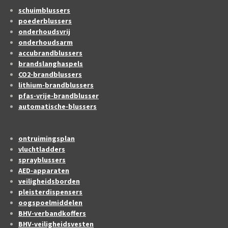
schuimblussers
poederblussers
onderhoudsvrij
onderhoudsarm
accubrandblussers
brandslanghaspels
CO2-brandblussers
lithium-brandblussers
pfas-vrije-brandblusser
automatische-blussers
ontruimingsplan
vluchtladders
sprayblussers
AED-apparaten
veiligheidsborden
pleisterdispensers
oogspoelmiddelen
BHV-verbandkoffers
BHV-veiligheidsvesten