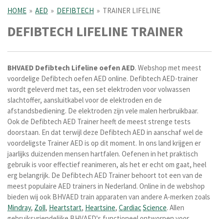
HOME
»
AED
»
DEFIBTECH
»
TRAINER LIFELINE
DEFIBTECH LIFELINE TRAINER
BHVAED Defibtech
Lifeline
oefen
AED
. Webshop met meest
voordelige Defibtech oefen AED online. Defibtech AED-trainer
wordt geleverd met tas, een set elektroden voor volwassen
slachtoffer, aansluitkabel voor de elektroden en de
afstandsbediening. De elektroden zijn vele malen herbruikbaar.
Ook de Defibtech AED Trainer heeft de meest strenge tests
doorstaan. En dat terwijl deze Defibtech AED in aanschaf wel de
voordeligste Trainer AED is op dit moment. In ons land krijgen er
jaarlijks duizenden mensen hartfalen. Oefenen in het praktisch
gebruik is voor effectief reanimeren, als het er echt om gaat, heel
erg belangrijk. De Defibtech AED Trainer behoort tot een van de
meest populaire AED trainers in Nederland. Online in de webshop
bieden wij ook BHVAED train apparaten van andere A-merken zoals
Mindray
,
Zoll
,
Heartstart
,
Heartsine
,
Cardiac
Science
. Allen
gebruiksvriendelijke BHVAED's functioneel ontworpen voor