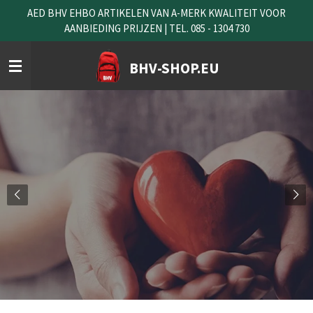
AED BHV EHBO ARTIKELEN VAN A-MERK KWALITEIT VOOR
Ga
AANBIEDING PRIJZEN | TEL. 085 - 1304 730
direct
naar
de
BHV-SHOP.EU
hoofdinhoud