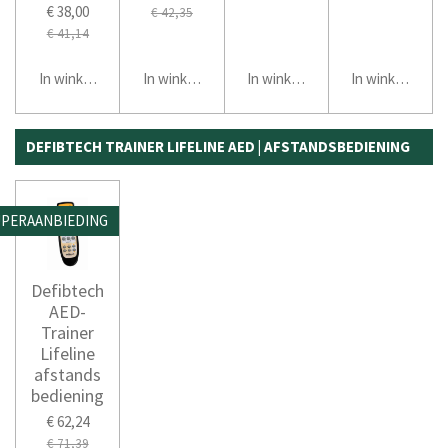
€ 38,00
€ 42,35
€ 41,14
In winkelwagen
In winkelwagen
In winkelwagen
In winkelwage
DEFIBTECH TRAINER LIFELINE AED | AFSTANDSBEDIENING
PERAANBIEDING
Defibtech
AED-
Trainer
Lifeline
afstands
bediening
€ 62,24
€ 71,39