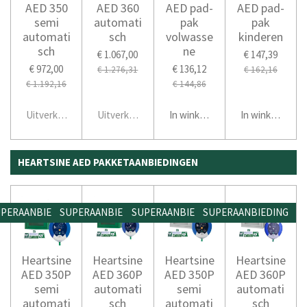
AED 350
AED 360
AED pad-
AED pad-
semi
automati
pak
pak
automati
sch
volwasse
kinderen
sch
ne
€ 1.067,00
€ 147,39
€ 972,00
€ 136,12
€ 1.276,31
€ 162,16
€ 1.192,16
€ 144,86
Uitverkocht
Uitverkocht
In winkelwagen
In winkelwage
HEARTSINE AED PAKKETAANBIEDINGEN
PERAANBIEDING
SUPERAANBIEDING
SUPERAANBIEDING
SUPERAANBIEDING
Heartsine
Heartsine
Heartsine
Heartsine
AED 350P
AED 360P
AED 350P
AED 360P
semi
automati
semi
automati
automati
sch
automati
sch