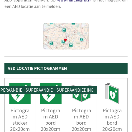
een AED locatie aan te melden.
AED LOCATIE PICTOGRAMMEN
PERAANBIEDING
SUPERAANBIEDING
SUPERAANBIEDING
Pictogra
Pictogra
Pictogra
Pictogra
m AED
m AED
m AED
m AED
sticker
bord
bord
bord
20x20cm
20x20cm
20x20cm
20x20cm