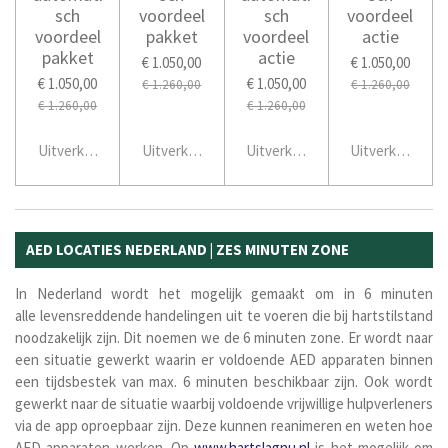
sch
voordeel
sch
voordeel
voordeel
pakket
voordeel
actie
pakket
actie
€ 1.050,00
€ 1.050,00
€ 1.050,00
€ 1.050,00
€ 1.260,00
€ 1.260,00
€ 1.260,00
€ 1.260,00
Uitverkocht
Uitverkocht
Uitverkocht
Uitverkocht
AED LOCATIES NEDERLAND | ZES MINUTEN ZONE
In Nederland wordt het mogelijk gemaakt om in 6 minuten
alle
levensreddende
handelingen uit te voeren die bij hartstilstand
noodzakelijk zijn. Dit noemen we de 6 minuten zone. Er wordt naar
een situatie gewerkt waarin er
voldoende AED apparaten binnen
een tijdsbestek van max. 6 minuten beschikbaar zijn. Ook wordt
gewerkt naar de situatie waarbij voldoende vrijwillige hulpverleners
via de app oproepbaar zijn. Deze kunnen
reanimeren
en weten hoe
AED apparaten werken.
Op
www.hartslagnu.nl
is het mogelijk om