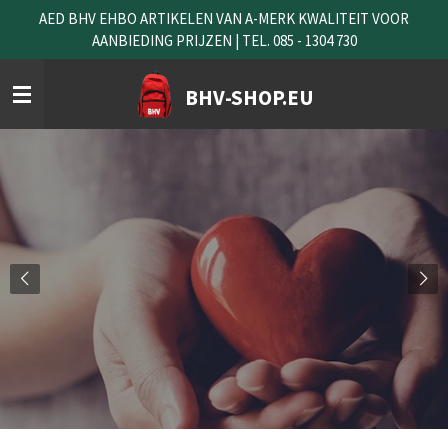
AED BHV EHBO ARTIKELEN VAN A-MERK KWALITEIT VOOR
Ga
AANBIEDING PRIJZEN | TEL. 085 - 1304 730
direct
naar
de
BHV-SHOP.EU
hoofdinhoud