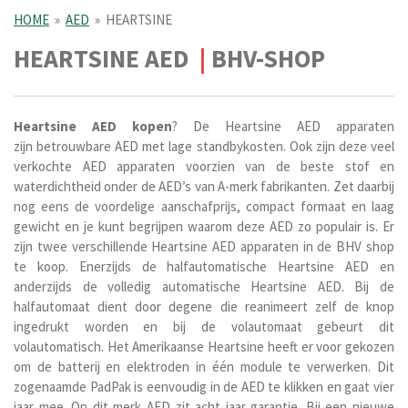
HOME
»
AED
»
HEARTSINE
HEARTSINE AED
|
BHV-SHOP
Heartsine
AED
kopen
? De Heartsine AED apparaten
zijn betrouwbare AED met lage standbykosten. Ook zijn deze veel
verkochte AED apparaten voorzien van de beste stof en
waterdichtheid onder de AED’s van A-merk fabrikanten. Zet daarbij
nog eens de voordelige aanschafprijs, compact formaat en laag
gewicht en je kunt begrijpen waarom deze AED zo populair is. Er
zijn twee verschillende Heartsine AED apparaten in de BHV shop
te koop. Enerzijds de halfautomatische Heartsine AED en
anderzijds de volledig automatische Heartsine AED. Bij de
halfautomaat dient door degene die reanimeert zelf de knop
ingedrukt worden en bij de volautomaat gebeurt dit
volautomatisch.
Het Amerikaanse Heartsine heeft er voor gekozen
om de batterij en elektroden in één module te verwerken. Dit
zogenaamde PadPak is eenvoudig in de AED te klikken en gaat vier
jaar mee. Op dit merk AED zit acht jaar garantie. Bij een nieuwe