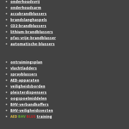
onderhoudsvrij
onderhoudsarm
accubrandblussers
brandslanghaspels
CO2-brandblussers
lithium-brandblussers
pfas-vrije-brandblusser
automatische-blussers
ontruimingsplan
vluchtladders
sprayblussers
AED-apparaten
veiligheidsborden
pleisterdispensers
oogspoelmiddelen
BHV-verbandkoffers
BHV-veiligheidsvesten
AED
BHV
BLUS
training