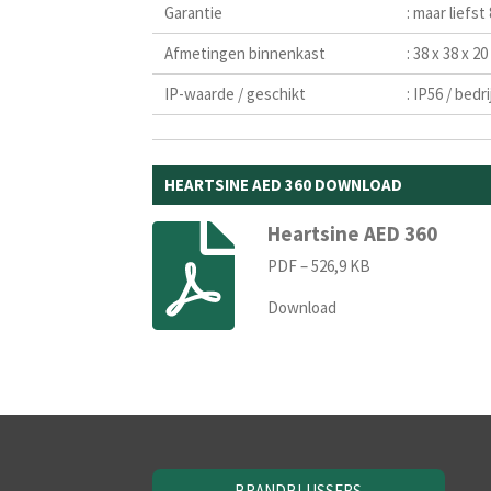
Garantie
: maar liefst
Afmetingen binnenkast
: 38 x 38 x 2
IP-waarde / geschikt
: IP56 / bed
HEARTSINE AED 360 DOWNLOAD
Heartsine AED 360
PDF – 526,9 KB
Download
BRANDBLUSSERS