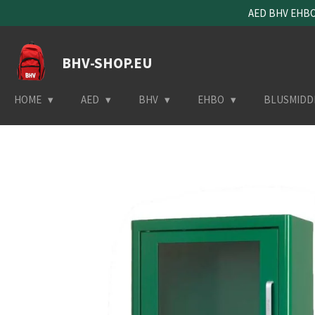
AED BHV EHBO 
Ga
direct
naar
BHV-SHOP.EU
de
hoofdinhoud
HOME
AED
BHV
EHBO
BLUSMIDD