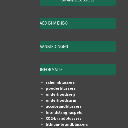
AED BHV EHBO
AANBIEDINGEN
INFORMATIE
schuimblussers
poederblussers
onderhoudsvrij
onderhoudsarm
accubrandblussers
brandslanghaspels
CO2-brandblussers
lithium-brandblussers