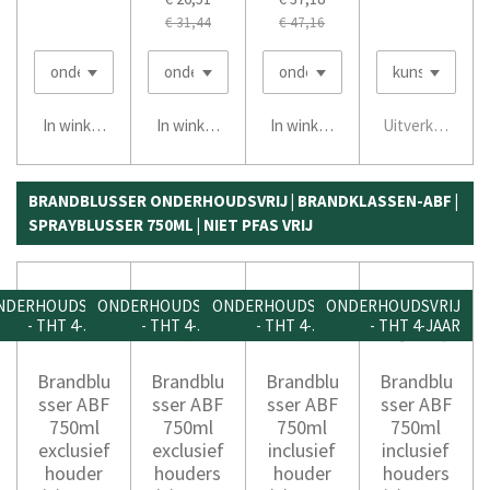
€ 31,44
€ 47,16
In winkelwagen
In winkelwagen
In winkelwagen
Uitverkocht
BRANDBLUSSER ONDERHOUDSVRIJ | BRANDKLASSEN-ABF |
SPRAYBLUSSER 750ML | NIET PFAS VRIJ
NDERHOUDSVRIJ
ONDERHOUDSVRIJ
ONDERHOUDSVRIJ
ONDERHOUDSVRIJ
- THT 4-JAAR
- THT 4-JAAR
- THT 4-JAAR
- THT 4-JAAR
Brandblu
Brandblu
Brandblu
Brandblu
sser ABF
sser ABF
sser ABF
sser ABF
750ml
750ml
750ml
750ml
exclusief
exclusief
inclusief
inclusief
houder
houders
houder
houders