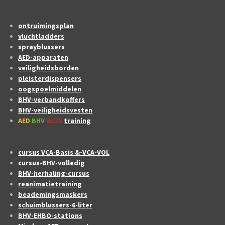
ontruimingsplan
vluchtladders
sprayblussers
AED-apparaten
veiligheidsborden
pleisterdispensers
oogspoelmiddelen
BHV-verbandkoffers
BHV-veiligheidsvesten
AED
BHV
BLUS
training
cursus VCA-Basis &-VCA-VOL
cursus-BHV-volledig
BHV-herhaling-cursus
reanimatietraining
beademingsmaskers
schuimblussers-6-liter
BHV-EHBO-stations