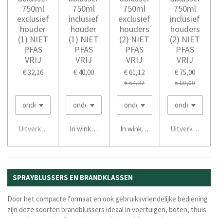
750ml
750ml
750ml
750ml
exclusief
inclusief
exclusief
inclusief
houder
houder
houders
houders
(1) NIET
(1) NIET
(2) NIET
(2) NIET
PFAS
PFAS
PFAS
PFAS
VRIJ
VRIJ
VRIJ
VRIJ
€ 32,16
€ 40,00
€ 61,12
€ 75,00
€ 64,32
€ 80,00
Uitverkocht
In winkelwagen
In winkelwagen
Uitverkocht
SPRAYBLUSSERS EN BRANDKLASSEN
Door het compacte formaat en ook gebruiksvriendelijke bediening
zijn deze soorten brandblussers ideaal in voertuigen, boten, thuis