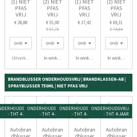
(1) NIET
(2) NIET
(1) NIET
(2) NIET
PFAS
PFAS
PFAS
PFAS
VRIJ
VRIJ
VRIJ
VRIJ
€ 28,88
€ 55,00
€ 37,42
€ 69,31
€ 57,76
€ 74,84
Uitverkocht
In winkelwagen
In winkelwagen
In winkelwage
BRANDBLUSSER ONDERHOUDSVRIJ | BRANDKLASSEN-AB |
SPRAYBLUSSER 750ML | NIET PFAS VRIJ
NDERHOUDSVRIJ
ONDERHOUDSVRIJ
ONDERHOUDSVRIJ
ONDERHOUDSVRIJ
- THT 4-JAAR
- THT 4-JAAR
- THT 4-JAAR
- THT 4-JAAR
Autobran
Autobran
Autobran
Autobran
dblusser
dblusser
dblusser
dblusser