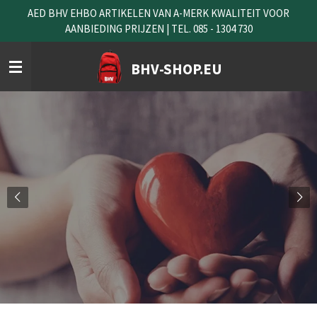
AED BHV EHBO ARTIKELEN VAN A-MERK KWALITEIT VOOR
Ga
AANBIEDING PRIJZEN | TEL. 085 - 1304 730
direct
naar
de
BHV-SHOP.EU
hoofdinhoud