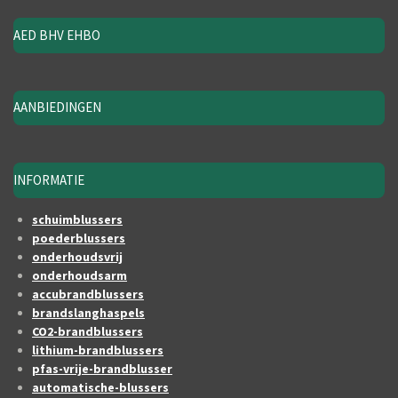
AED BHV EHBO
AANBIEDINGEN
INFORMATIE
schuimblussers
poederblussers
onderhoudsvrij
onderhoudsarm
accubrandblussers
brandslanghaspels
CO2-brandblussers
lithium-brandblussers
pfas-vrije-brandblusser
automatische-blussers