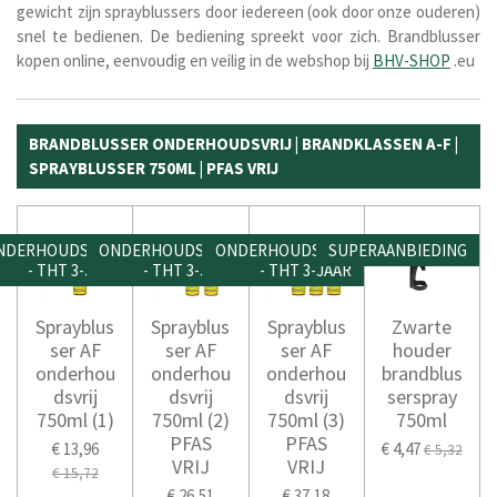
gewicht zijn sprayblussers door iedereen (ook door onze ouderen)
snel te bedienen. De bediening spreekt voor zich. Brandblusser
kopen online, eenvoudig en veilig in de webshop bij
BHV-SHOP
.eu
BRANDBLUSSER ONDERHOUDSVRIJ | BRANDKLASSEN A-F |
SPRAYBLUSSER 750ML | PFAS VRIJ
NDERHOUDSVRIJ
ONDERHOUDSVRIJ
ONDERHOUDSVRIJ
SUPERAANBIEDING
- THT 3-JAAR
- THT 3-JAAR
- THT 3-JAAR
Sprayblus
Sprayblus
Sprayblus
Zwarte
ser AF
ser AF
ser AF
houder
onderhou
onderhou
onderhou
brandblus
dsvrij
dsvrij
dsvrij
serspray
750ml (1)
750ml (2)
750ml (3)
750ml
PFAS
PFAS
€ 13,96
€ 4,47
€ 5,32
VRIJ
VRIJ
€ 15,72
€ 26,51
€ 37,18