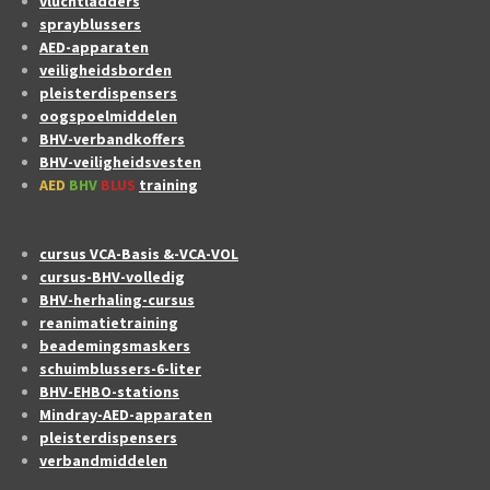
vluchtladders
sprayblussers
AED-apparaten
veiligheidsborden
pleisterdispensers
oogspoelmiddelen
BHV-verbandkoffers
BHV-veiligheidsvesten
AED
BHV
BLUS
training
cursus VCA-Basis &-VCA-VOL
cursus-BHV-volledig
BHV-herhaling-cursus
reanimatietraining
beademingsmaskers
schuimblussers-6-liter
BHV-EHBO-stations
Mindray-AED-apparaten
pleisterdispensers
verbandmiddelen