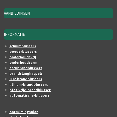
AANBIEDINGEN
INFORMATIE
schuimblussers
poederblussers
onderhoudsvrij
onderhoudsarm
accubrandblussers
brandslanghaspels
CO2-brandblussers
lithium-brandblussers
pfas-vrije-brandblusser
automatische-blussers
ontruimingsplan