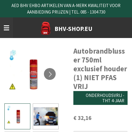
AED BHV EHBO ARTIKELEN VAN A-MERK KWALITEIT VOOR
Ga
AANBIEDING PRIJZEN | TEL. 085 - 1304 730
direct
naar
de
BHV-SHOP.EU
hoofdinhoud
Autobrandbluss
er 750ml
exclusief houder
(1) NIET PFAS
VRIJ
ONDERHOUDSVRIJ -
THT 4-JAAR
€ 32,16