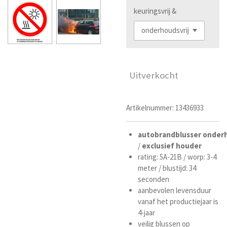
keuringsvrij &
Uitverkocht
Artikelnummer:
13436933
autobrandblusser
onderh
/
exclusief houder
rating: 5A-21B / worp: 3-4
meter / blustijd: 34
seconden
aanbevolen levensduur
vanaf het productiejaar is
4-jaar
veilig blussen op