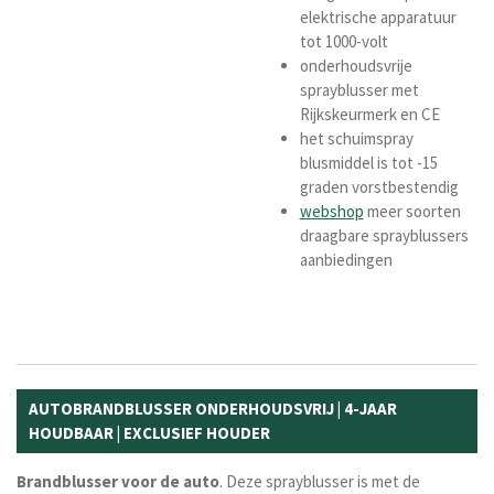
elektrische apparatuur
tot 1000-volt
onderhoudsvrije
sprayblusser met
Rijkskeurmerk en CE
het schuimspray
blusmiddel is tot -15
graden vorstbestendig
webshop
meer soorten
draagbare sprayblussers
aanbiedingen
AUTOBRANDBLUSSER ONDERHOUDSVRIJ | 4-JAAR
HOUDBAAR | EXCLUSIEF HOUDER
Brandblusser
voor
de
auto
. Deze sprayblusser is met de