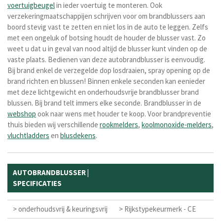
voertuigbeugel
in ieder voertuig te monteren. Ook
verzekeringmaatschappijen schrijven voor om brandblussers aan
boord stevig vast te zetten en niet los in de auto te leggen. Zelfs
met een ongeluk of botsing houdt de houder de blusser vast. Zo
weet u dat u in geval van nood altijd de blusser kunt vinden op de
vaste plaats.
Bedienen van deze autobrandblusser is eenvoudig.
Bij brand enkel de verzegelde dop losdraaien, spray opening op de
brand richten en blussen! Binnen enkele seconden kan eenieder
met deze lichtgewicht en onderhoudsvrije brandblusser brand
blussen. Bij brand telt immers elke seconde. Brandblusser in de
webshop
ook naar wens met houder te koop. Voor brandpreventie
thuis bieden wij verschillende
rookmelders
,
koolmonoxide-melders
,
vluchtladders
en
blusdekens
.
AUTOBRANDBLUSSER |
SPECIFICATIES
> onderhoudsvrij & keuringsvrij
> Rijkstypekeurmerk - CE