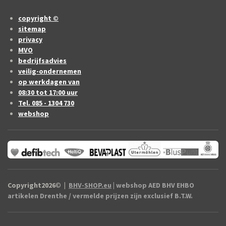
copyright ©
sitemap
privacy
MVO
bedrijfsadvies
veilig-ondernemen
op werkdagen van
08:30 tot 17:00 uur
Tel. 085 - 1304 730
webshop
Copyright2026
©
|
BHV-SHOP.eu
| webshop AED BHV EHBO
artikelen Drenthe / vermelde prijzen zijn exclusief B.T.W.