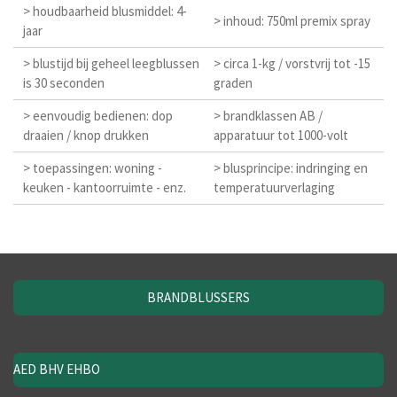
> houdbaarheid blusmiddel: 4-
> inhoud: 750ml premix spray
jaar
> blustijd bij geheel leegblussen
> circa 1-kg / vorstvrij tot -15
is 30 seconden
graden
> eenvoudig bedienen: dop
> brandklassen AB /
draaien / knop drukken
apparatuur tot 1000-volt
> toepassingen: woning -
> blusprincipe: indringing en
keuken - kantoorruimte - enz.
temperatuurverlaging
BRANDBLUSSERS
AED BHV EHBO