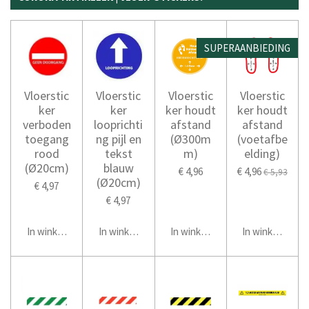
SUPERAANBIEDING
Vloerstic
Vloerstic
Vloerstic
Vloerstic
ker
ker
ker houdt
ker houdt
verboden
looprichti
afstand
afstand
toegang
ng pijl en
(Ø300m
(voetafbe
rood
tekst
m)
elding)
(Ø20cm)
blauw
€ 4,96
€ 4,96
€ 5,93
(Ø20cm)
€ 4,97
€ 4,97
In winkelwagen
In winkelwagen
In winkelwagen
In winkelwage