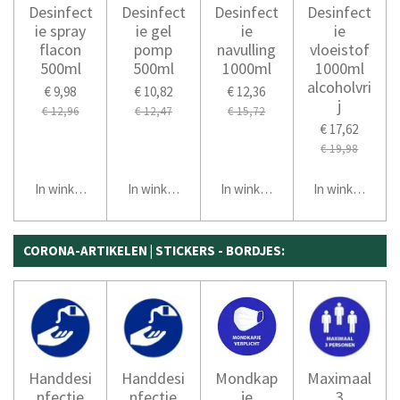
Desinfect
Desinfect
Desinfect
Desinfect
ie spray
ie gel
ie
ie
flacon
pomp
navulling
vloeistof
500ml
500ml
1000ml
1000ml
alcoholvri
€ 9,98
€ 10,82
€ 12,36
j
€ 12,96
€ 12,47
€ 15,72
€ 17,62
€ 19,98
In winkelwagen
In winkelwagen
In winkelwagen
In winkelwage
CORONA-ARTIKELEN | STICKERS - BORDJES:
Handdesi
Handdesi
Mondkap
Maximaal
nfectie
nfectie
je
3