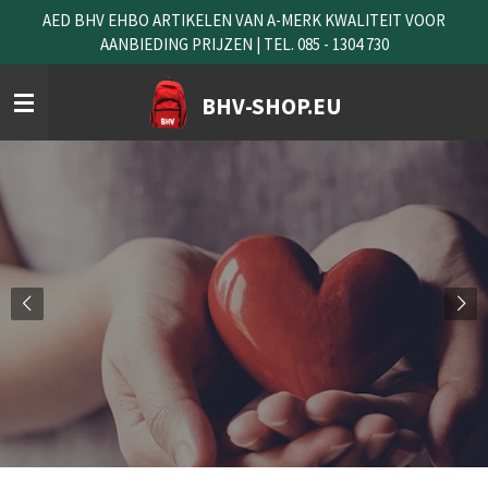
AED BHV EHBO ARTIKELEN VAN A-MERK KWALITEIT VOOR
Ga
AANBIEDING PRIJZEN | TEL. 085 - 1304 730
direct
naar
de
BHV-SHOP.EU
hoofdinhoud