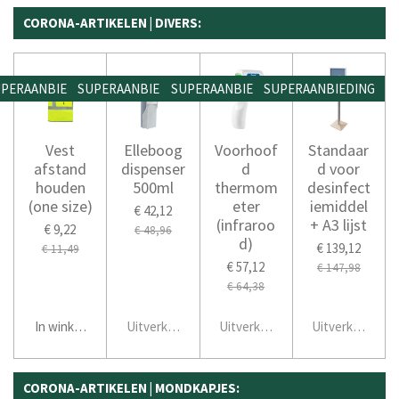
CORONA-ARTIKELEN | DIVERS:
PERAANBIEDING
SUPERAANBIEDING
SUPERAANBIEDING
SUPERAANBIEDING
Vest
Elleboog
Voorhoof
Standaar
afstand
dispenser
d
d voor
houden
500ml
thermom
desinfect
(one size)
eter
iemiddel
€ 42,12
(infraroo
+ A3 lijst
€ 9,22
€ 48,96
d)
€ 139,12
€ 11,49
€ 57,12
€ 147,98
€ 64,38
In winkelwagen
Uitverkocht
Uitverkocht
Uitverkocht
CORONA-ARTIKELEN | MONDKAPJES: