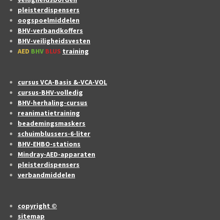
pleisterdispensers
oogspoelmiddelen
BHV-verbandkoffers
BHV-veiligheidsvesten
AED
BHV
BLUS
training
cursus VCA-Basis &-VCA-VOL
cursus-BHV-volledig
BHV-herhaling-cursus
reanimatietraining
beademingsmaskers
schuimblussers-6-liter
BHV-EHBO-stations
Mindray-AED-apparaten
pleisterdispensers
verbandmiddelen
copyright ©
sitemap