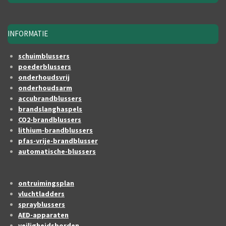
INFORMATIE
schuimblussers
poederblussers
onderhoudsvrij
onderhoudsarm
accubrandblussers
brandslanghaspels
CO2-brandblussers
lithium-brandblussers
pfas-vrije-brandblusser
automatische-blussers
ontruimingsplan
vluchtladders
sprayblussers
AED-apparaten
veiligheidsborden