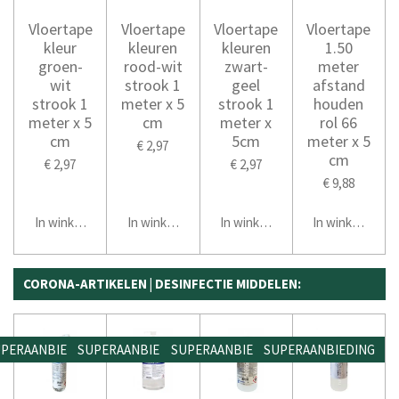
Vloertape
Vloertape
Vloertape
Vloertape
kleur
kleuren
kleuren
1.50
groen-
rood-wit
zwart-
meter
wit
strook 1
geel
afstand
strook 1
meter x 5
strook 1
houden
meter x 5
cm
meter x
rol 66
cm
5cm
meter x 5
€ 2,97
cm
€ 2,97
€ 2,97
€ 9,88
In winkelwagen
In winkelwagen
In winkelwagen
In winkelwage
CORONA-ARTIKELEN | DESINFECTIE MIDDELEN:
PERAANBIEDING
SUPERAANBIEDING
SUPERAANBIEDING
SUPERAANBIEDING