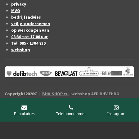
privacy
MVO
bedrijfsadvies
veilig-ondernemen
op werkdagen van
08:30 tot 17:00 uur
Tel. 085 - 1304 730
webshop
Copyright2026
©
|
BHV-SHOP.eu
| webshop AED BHV EHBO
artikelen Drenthe / vermelde prijzen zijn exclusief B.T.W.
E-mailadres
Telefoonnummer
Instagram