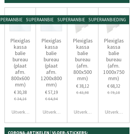
PERAANBIEDING
SUPERAANBIEDING
SUPERAANBIEDING
SUPERAANBIEDING
Plexiglas
Plexiglas
Plexiglas
Plexiglas
kassa
kassa
kassa
kassa
balie
balie
balie
balie
bureau
bureau
bureau
bureau
(plaat
(plaat
(afm.
(afm.
afm.
afm.
800x500
1000x750
800x600
1200x800
mm)
mm)
mm)
mm)
€ 38,12
€ 68,32
€ 30,38
€ 57,19
€ 43,98
€ 79,18
€ 34,16
€ 64,94
Uitverkocht
Uitverkocht
Uitverkocht
Uitverkocht
CORONA-ARTIKELEN | VLOER-STICKERS: