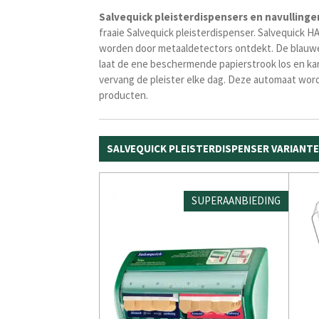
Salvequick
pleisterdispensers
en
navullinge
fraaie Salvequick pleisterdispenser. Salvequick 
worden door metaaldetectors ontdekt. De blauwe k
laat de ene beschermende papierstrook los en ka
vervang de pleister elke dag. Deze automaat wor
producten.
SALVEQUICK PLEISTERDISPENSER VARIANT
SUPERAANBIEDING