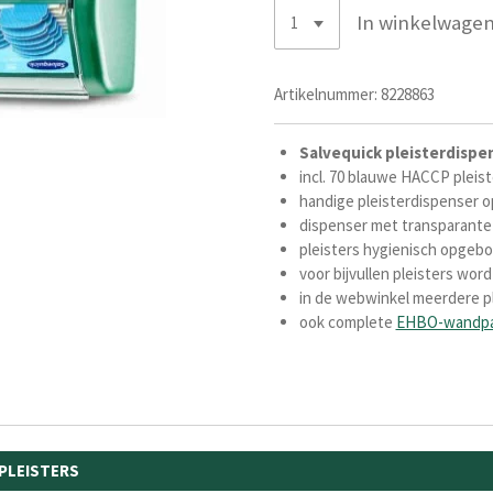
In winkelwage
Artikelnummer:
8228863
Salvequick pleisterdisp
incl. 70 blauwe HACCP pleist
handige pleisterdispenser o
dispenser met transparante 
pleisters hygienisch opgebo
voor bijvullen pleisters wor
in de webwinkel meerdere pl
ook complete
EHBO-wandpa
 PLEISTERS