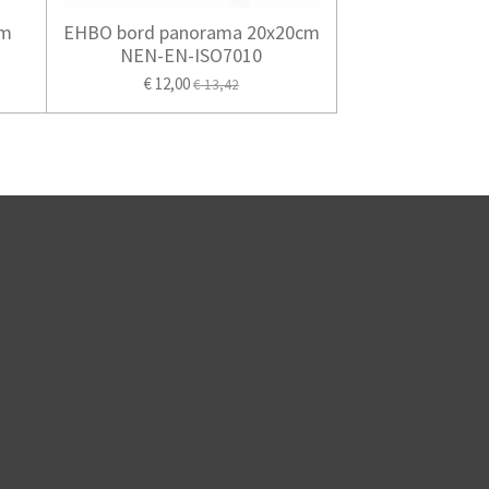
cm
EHBO bord panorama 20x20cm
NEN-EN-ISO7010
€ 12,00
€ 13,42