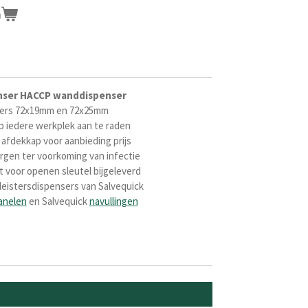
n
enser HACCP wanddispenser
ers
72x19mm en 72x25mm
p iedere werkplek aan te raden
afdekkap voor aanbieding prijs
rgen ter voorkoming van infectie
dt voor openen sleutel bijgeleverd
eistersdispensers van Salvequick
nelen
en Salvequick
navullingen