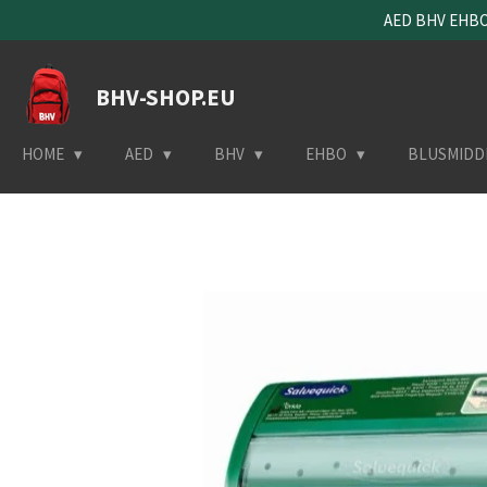
AED BHV EHBO 
Ga
direct
naar
BHV-SHOP.EU
de
hoofdinhoud
HOME
AED
BHV
EHBO
BLUSMIDD