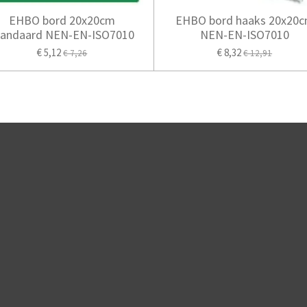
EHBO bord 20x20cm
EHBO bord haaks 20x20
tandaard NEN-EN-ISO7010
NEN-EN-ISO7010
€ 5,12
€ 8,32
€ 7,26
€ 12,91