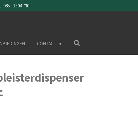
085 - 1304 730
NBIEDINGEN
CONTACT
pleisterdispenser
c