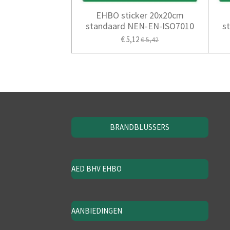
EHBO sticker 20x20cm
standaard NEN-EN-ISO7010
s
€ 5,12
€ 5,42
BRANDBLUSSERS
AED BHV EHBO
AANBIEDINGEN