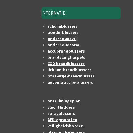
INFORMATIE
schuimblussers
poederblussers
onderhoudsvrij
onderhoudsarm
accubrandblussers
brandslanghaspels
CO2-brandblussers
lithium-brandblussers
pfas-vrije-brandblusser
automatische-blussers
ontruimingsplan
vluchtladders
sprayblussers
AED-apparaten
veiligheidsborden
pleisterdispensers