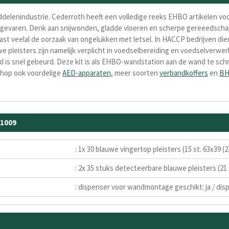
delenindustrie. Cederroth heeft een volledige reeks EHBO artikelen vo
e gevaren. Denk aan snijwonden, gladde vloeren en scherpe gereeedsch
ast veelal de oorzaak van ongelukken met letsel. In HACCP bedrijven di
e pleisters zijn namelijk verplicht in voedselbereiding en voedselverwe
 is snel gebeurd. Deze kit is als EHBO-wandstation aan de wand te schr
shop ook voordelige
AED-apparaten
, meer soorten
verbandkoffers
en
BH
11009
: 1x 30 blauwe vingertop pleisters (15 st. 63x39 
: 2x 35 stuks detecteerbare blauwe pleisters (21
: dispenser voor wandmontage geschikt: ja / disp