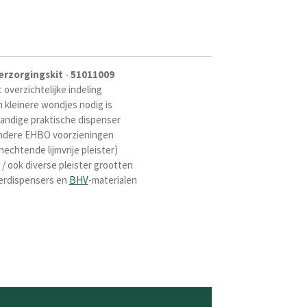
rzorgingskit
-
51011009
 overzichtelijke indeling
 kleinere wondjes nodig is
handige praktische dispenser
 andere EHBO voorzieningen
hechtende lijmvrije pleister)
/ ook diverse pleister grootten
erdispensers en
BHV
-materialen