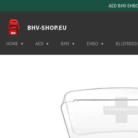
AED BHV EHBO 
Ga
direct
naar
BHV-SHOP.EU
de
hoofdinhoud
HOME
AED
BHV
EHBO
BLUSMIDD