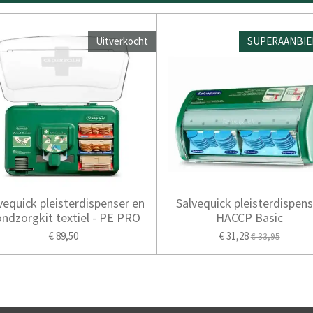
Uitverkocht
SUPERAANBIE
vequick pleisterdispenser en
Salvequick pleisterdispens
ndzorgkit textiel - PE PRO
HACCP Basic
€ 89,50
€ 31,28
€ 33,95