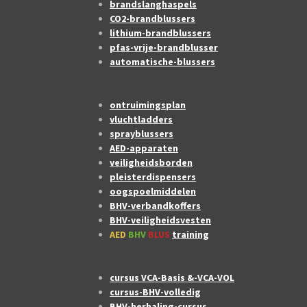
brandslanghaspels
CO2-brandblussers
lithium-brandblussers
pfas-vrije-brandblusser
automatische-blussers
ontruimingsplan
vluchtladders
sprayblussers
AED-apparaten
veiligheidsborden
pleisterdispensers
oogspoelmiddelen
BHV-verbandkoffers
BHV-veiligheidsvesten
AED
BHV
BLUS
training
cursus VCA-Basis &-VCA-VOL
cursus-BHV-volledig
BHV-herhaling-cursus