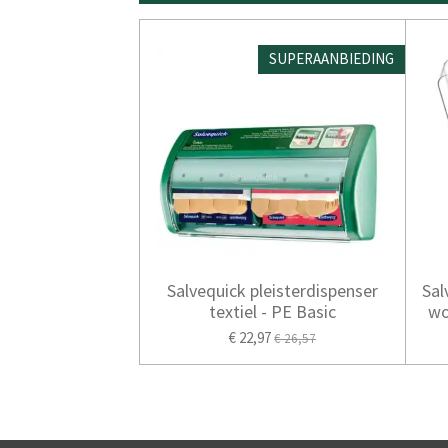
SUPERAANBIEDING
Salvequick pleisterdispenser
Sal
textiel - PE Basic
wo
€ 22,97
€ 26,57