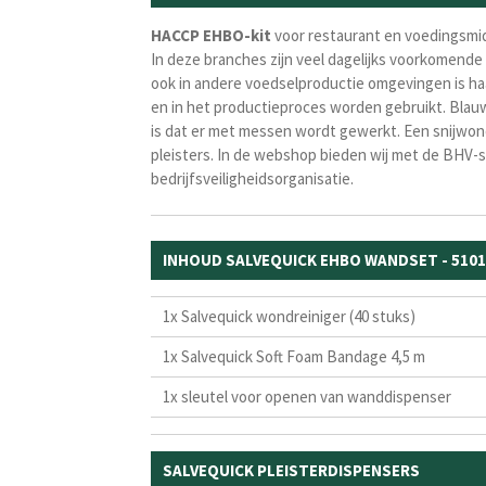
HACCP
EHBO-kit
voor restaurant en voedingsmid
In deze branches zijn veel dagelijks voorkomend
ook in andere voedselproductie omgevingen is ha
en in het productieproces worden gebruikt. Blauw
is dat er met messen wordt gewerkt. Een snijwond
pleisters. In de webshop bieden wij met de BHV-
bedrijfsveiligheidsorganisatie.
INHOUD SALVEQUICK EHBO WANDSET - 510
1x Salvequick wondreiniger (40 stuks)
1x Salvequick Soft Foam Bandage 4,5 m
1x sleutel voor openen van wanddispenser
SALVEQUICK PLEISTERDISPENSERS