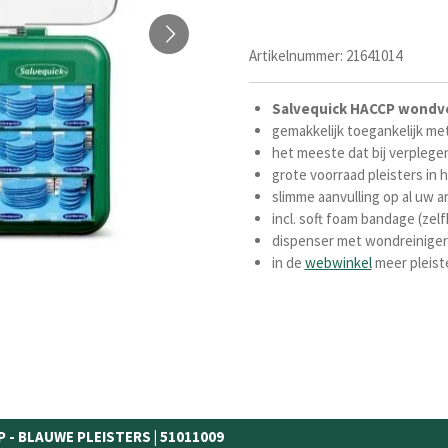
Artikelnummer:
21641014
Salvequick HACCP wondve
gemakkelijk toegankelijk met
het meeste dat bij verplegen
grote voorraad pleisters in 
slimme aanvulling op al uw
incl. soft foam bandage (zelf
dispenser met wondreiniger 
in de
webwinkel
meer pleist
- BLAUWE PLEISTERS | 51011009