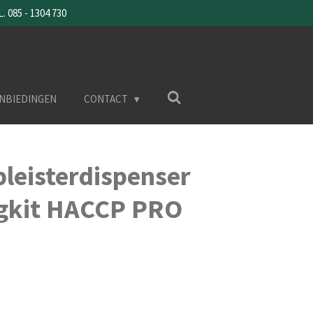
085 - 1304 730
NBIEDINGEN
CONTACT
pleisterdispenser
gkit HACCP PRO