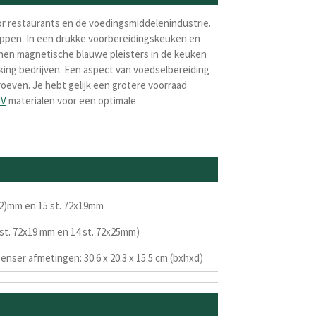
or restaurants en de voedingsmiddelenindustrie.
appen. In een drukke voorbereidingskeuken en
enen magnetische blauwe pleisters in de keuken
rking bedrijven. Een aspect van voedselbereiding
oeven. Je hebt gelijk een grotere voorraad
V
materialen voor een optimale
(22)mm en 15 st. 72x19mm
 st. 72x19 mm en 14 st. 72x25mm)
enser afmetingen: 30.6 x 20.3 x 15.5 cm (bxhxd)