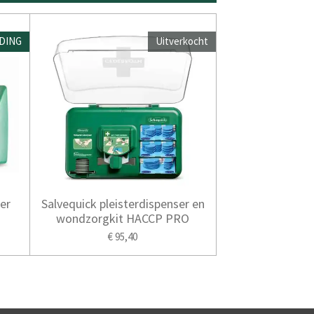
DING
Uitverkocht
er
Salvequick pleisterdispenser en
wondzorgkit HACCP PRO
€ 95,40