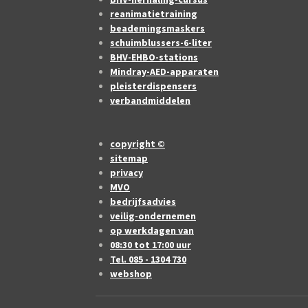
reanimatietraining
beademingsmaskers
schuimblussers-6-liter
BHV-EHBO-stations
Mindray-AED-apparaten
pleisterdispensers
verbandmiddelen
copyright ©
sitemap
privacy
MVO
bedrijfsadvies
veilig-ondernemen
op werkdagen van
08:30 tot 17:00 uur
Tel. 085 - 1304 730
webshop