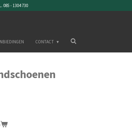
085 - 1304 730
NBIEDINGEN
CONTACT
ndschoenen
n