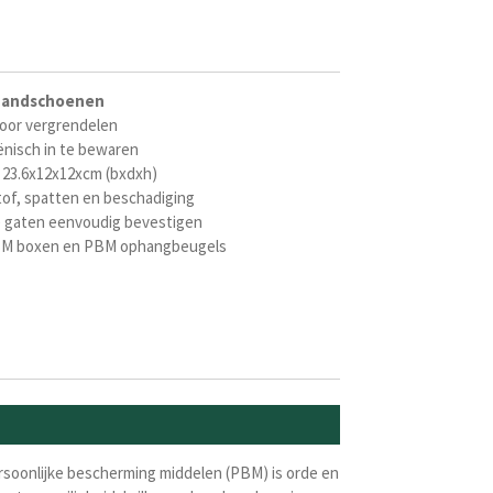
handschoenen
voor vergrendelen
ë
nisch in te bewaren
 23.6x12x12xcm (bxdxh)
of, spatten en beschadiging
e gaten eenvoudig bevestigen
M boxen en PBM ophangbeugels
rsoonlijke bescherming middelen (PBM) is orde en