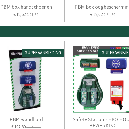
PBM box handschoenen
PBM box oogbeschermin
€ 18,62
€ 18,62
€ 21,86
€ 21,86
SUPERAANBIEDING
SUPERAANBIE
PBM wandbord
Safety Station EHBO HO
BEWERKING
€ 197,89
€ 247,89