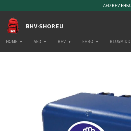
AED BHV EHBO 
Ga
direct
naar
BHV-SHOP.EU
de
hoofdinhoud
HOME
AED
BHV
EHBO
BLUSMIDD