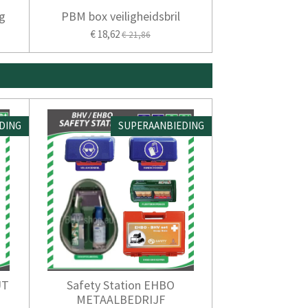
g
PBM box veiligheidsbril
€ 18,62
€ 21,86
DING
SUPERAANBIEDING
UT
Safety Station EHBO
METAALBEDRIJF