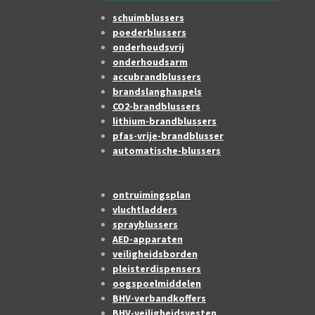
schuimblussers
poederblussers
onderhoudsvrij
onderhoudsarm
accubrandblussers
brandslanghaspels
CO2-brandblussers
lithium-brandblussers
pfas-vrije-brandblusser
automatische-blussers
ontruimingsplan
vluchtladders
sprayblussers
AED-apparaten
veiligheidsborden
pleisterdispensers
oogspoelmiddelen
BHV-verbandkoffers
BHV-veiligheidsvesten