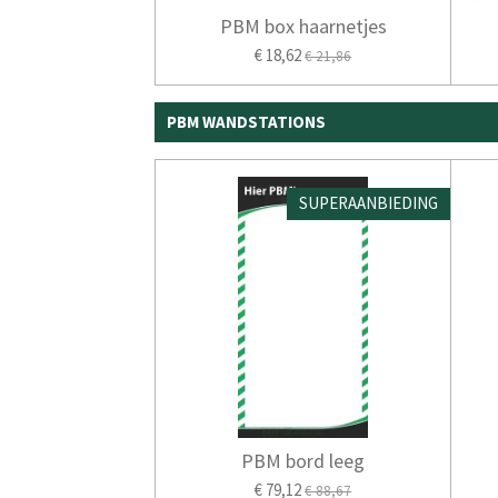
PBM box haarnetjes
€ 18,62
€ 21,86
PBM WANDSTATIONS
SUPERAANBIEDING
PBM bord leeg
€ 79,12
€ 88,67