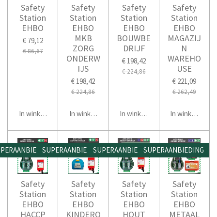
Safety
Safety
Safety
Safety
Station
Station
Station
Station
EHBO
EHBO
EHBO
EHBO
MKB
BOUWBE
MAGAZIJ
€ 79,12
ZORG
DRIJF
N
€ 86,67
ONDERW
WAREHO
€ 198,42
IJS
USE
€ 224,86
€ 198,42
€ 221,09
€ 224,86
€ 262,49
In winkelwagen
In winkelwagen
In winkelwagen
In winkelwage
PERAANBIEDING
SUPERAANBIEDING
SUPERAANBIEDING
SUPERAANBIEDING
Safety
Safety
Safety
Safety
Station
Station
Station
Station
EHBO
EHBO
EHBO
EHBO
HACCP
KINDERO
HOUT
METAAL