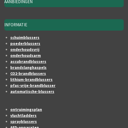
AANBIEDINGEN
INFORMATIE
schuimblussers
poederblussers
onderhoudsvrij
onderhoudsarm
accubrandblussers
brandslanghaspels
CO2-brandblussers
lithium-brandblussers
pfas-vrije-brandblusser
automatische-blussers
ontruimingsplan
vluchtladders
sprayblussers
AED-apparaten