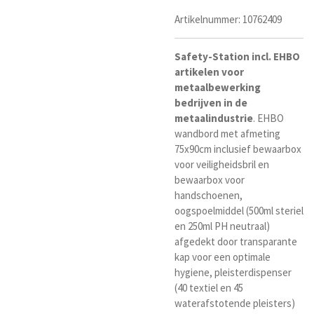
Artikelnummer:
10762409
Safety-Station incl. EHBO
artikelen voor
metaalbewerking
bedrijven in de
metaalindustrie
. EHBO
wandbord met afmeting
75x90cm inclusief bewaarbox
voor veiligheidsbril en
bewaarbox voor
handschoenen,
oogspoelmiddel (500ml steriel
en 250ml PH neutraal)
afgedekt door transparante
kap voor een optimale
hygiene, pleisterdispenser
(
40 textiel en 45
waterafstotende pleisters)