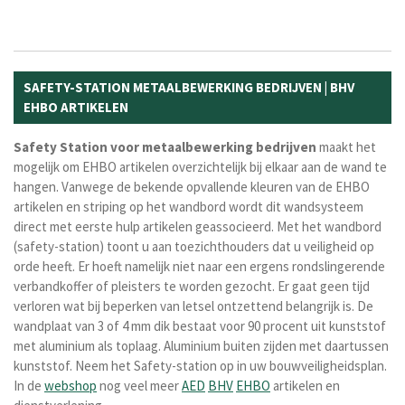
SAFETY-STATION METAALBEWERKING BEDRIJVEN | BHV
EHBO ARTIKELEN
Safety Station voor metaalbewerking bedrijven
maakt het
mogelijk om EHBO artikelen overzichtelijk bij elkaar aan de wand te
hangen. Vanwege de bekende opvallende kleuren van de EHBO
artikelen en striping op het wandbord wordt dit wandsysteem
direct met eerste hulp artikelen geassocieerd. Met het wandbord
(safety-station) toont u aan toezichthouders dat u veiligheid op
orde heeft. Er hoeft namelijk niet naar een ergens rondslingerende
verbandkoffer of pleisters te worden gezocht. Er gaat geen tijd
verloren wat bij beperken van letsel ontzettend belangrijk is. De
wandplaat van 3 of 4 mm dik bestaat voor 90 procent uit kunststof
met aluminium als toplaag
. Aluminium buiten zijden met daartussen
kunststof.
Neem het Safety-station op in uw bouwveiligheidsplan.
In de
webshop
nog veel meer
AED
BHV
EHBO
artikelen en