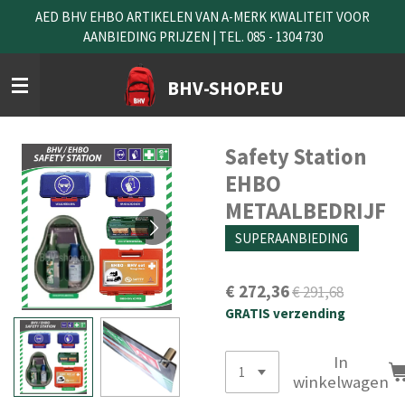
AED BHV EHBO ARTIKELEN VAN A-MERK KWALITEIT VOOR
Ga
AANBIEDING PRIJZEN | TEL. 085 - 1304 730
direct
naar
de
BHV-SHOP.EU
hoofdinhoud
Safety Station
EHBO
METAALBEDRIJF
SUPERAANBIEDING
€ 272,36
€ 291,68
GRATIS verzending
In
winkelwagen