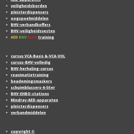
veiligheidsborden
pleisterdispensers
oogspoelmiddelen
BHV-verbandkoffers
BHV-veiligheidsvesten
AED
BHV
BLUS
training
cursus VCA-Basis &-VCA-VOL
cursus-BHV-volledig
BHV-herhaling-cursus
reanimatietraining
beademingsmaskers
schuimblussers-6-liter
BHV-EHBO-stations
Mindray-AED-apparaten
pleisterdispensers
verbandmiddelen
copyright ©