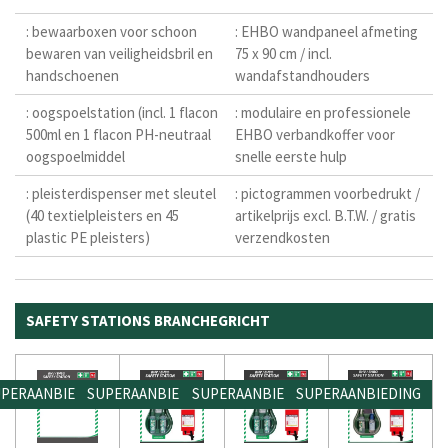
: bewaarboxen voor schoon
: EHBO wandpaneel afmeting
bewaren van veiligheidsbril en
75 x 90 cm / incl.
handschoenen
wandafstandhouders
: oogspoelstation (incl. 1 flacon
: modulaire en professionele
500ml en 1 flacon PH-neutraal
EHBO verbandkoffer voor
oogspoelmiddel
snelle eerste hulp
: pleisterdispenser met sleutel
: pictogrammen voorbedrukt /
(40 textielpleisters en 45
artikelprijs excl. B.T.W. / gratis
plastic PE pleisters)
verzendkosten
SAFETY STATIONS BRANCHEGRICHT
PERAANBIEDING
SUPERAANBIEDING
SUPERAANBIEDING
SUPERAANBIEDING