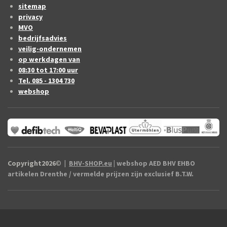
sitemap
privacy
MVO
bedrijfsadvies
veilig-ondernemen
op werkdagen van
08:30 tot 17:00 uur
Tel. 085 - 1304 730
webshop
Copyright2026
©
|
BHV-SHOP.eu
| webshop AED BHV EHBO
artikelen Drenthe / vermelde prijzen zijn exclusief B.T.W.