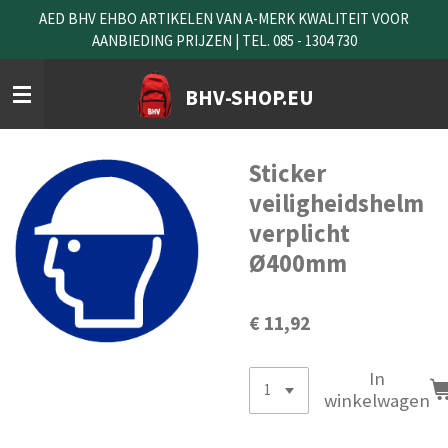
AED BHV EHBO ARTIKELEN VAN A-MERK KWALITEIT VOOR
Ga
AANBIEDING PRIJZEN | TEL. 085 - 1304 730
direct
naar
de
BHV-SHOP.EU
hoofdinhoud
Sticker
veiligheidshelm
verplicht
Ø400mm
€ 11,92
In
winkelwagen