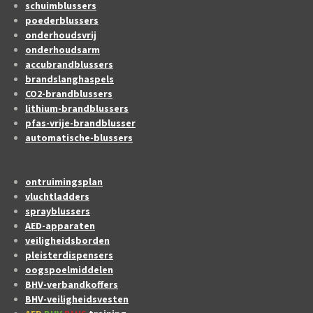
schuimblussers
poederblussers
onderhoudsvrij
onderhoudsarm
accubrandblussers
brandslanghaspels
CO2-brandblussers
lithium-brandblussers
pfas-vrije-brandblusser
automatische-blussers
ontruimingsplan
vluchtladders
sprayblussers
AED-apparaten
veiligheidsborden
pleisterdispensers
oogspoelmiddelen
BHV-verbandkoffers
BHV-veiligheidsvesten