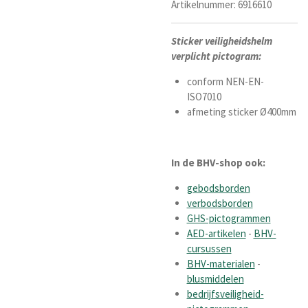
Artikelnummer:
6916610
Sticker veiligheidshelm
verplicht pictogram:
conform NEN-EN-
ISO7010
afmeting sticker
Ø400mm
In de BHV-shop ook:
gebodsborden
verbodsborden
GHS-pictogrammen
AED-artikelen
-
BHV-
cursussen
BHV-materialen
-
blusmiddelen
bedrijfsveiligheid-