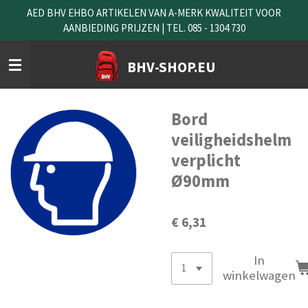
AED BHV EHBO ARTIKELEN VAN A-MERK KWALITEIT VOOR
Ga
AANBIEDING PRIJZEN | TEL. 085 - 1304 730
direct
naar
de
BHV-SHOP.EU
hoofdinhoud
Bord
veiligheidshelm
verplicht
Ø90mm
€ 6,31
In
winkelwagen