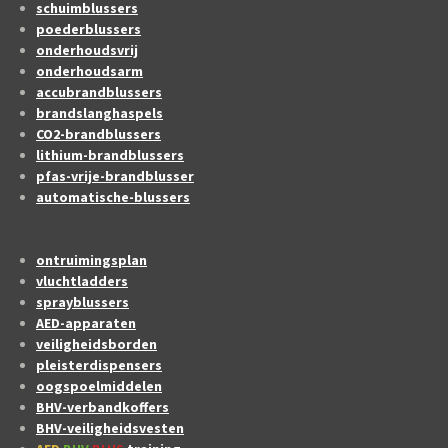
schuimblussers
poederblussers
onderhoudsvrij
onderhoudsarm
accubrandblussers
brandslanghaspels
CO2-brandblussers
lithium-brandblussers
pfas-vrije-brandblusser
automatische-blussers
ontruimingsplan
vluchtladders
sprayblussers
AED-apparaten
veiligheidsborden
pleisterdispensers
oogspoelmiddelen
BHV-verbandkoffers
BHV-veiligheidsvesten