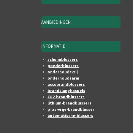
AANBIEDINGEN
INFORMATIE
schuimblussers
poederblussers
onderhoudsvrij
onderhoudsarm
accubrandblussers
brandslanghaspels
CO2-brandblussers
lithium-brandblussers
pfas-vrije-brandblusser
automatische-blussers