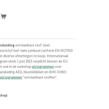
n
nduiding
ontvlambare stof.
Geel
unststof met vlam symbool conform
EN-ISO7010
n diverse afmetingen te koop. Internationaal
ram sinds 1 juni 2015 verplicht binnen de EU.
en ook in de webshop
pictogrammen
voor
r aanduiding AED, blusmiddelen en BHV-EHBO
spictogrammen
"ontvlambare stoffen".
shop
: