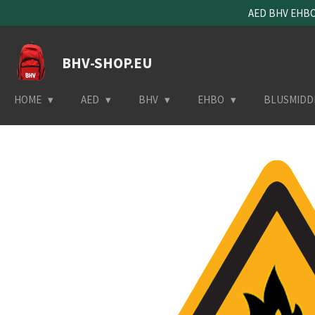
AED BHV EHBO 
Ga
direct
naar
BHV-SHOP.EU
de
hoofdinhoud
HOME
AED
BHV
EHBO
BLUSMIDD