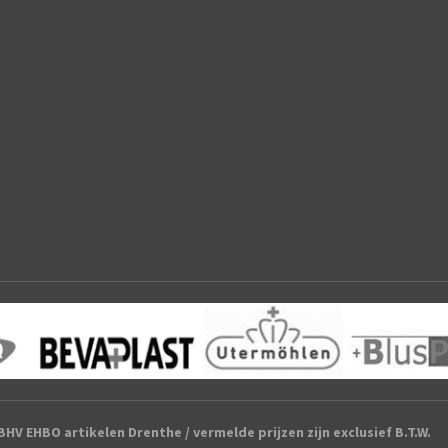
HV EHBO artikelen Drenthe / vermelde prijzen zijn exclusief B.T.W.