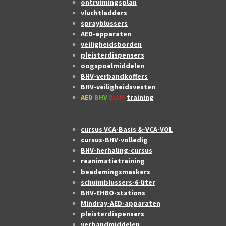
ontruimingsplan
vluchtladders
sprayblussers
AED-apparaten
veiligheidsborden
pleisterdispensers
oogspoelmiddelen
BHV-verbandkoffers
BHV-veiligheidsvesten
AED
BHV
BLUS
training
cursus VCA-Basis &-VCA-VOL
cursus-BHV-volledig
BHV-herhaling-cursus
reanimatietraining
beademingsmaskers
schuimblussers-6-liter
BHV-EHBO-stations
Mindray-AED-apparaten
pleisterdispensers
verbandmiddelen