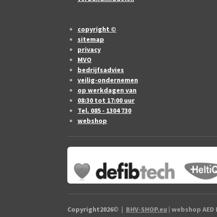
copyright ©
sitemap
privacy
MVO
bedrijfsadvies
veilig-ondernemen
op werkdagen van
08:30 tot 17:00 uur
Tel. 085 - 1304 730
webshop
Copyright2026
©
|
BHV-SHOP.eu
| webshop AED B