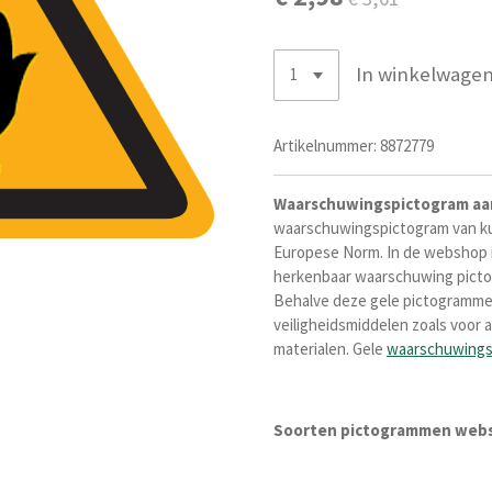
In winkelwage
Artikelnummer:
8872779
Waarschuwingspictogram
aa
waarschuwingspictogram van k
Europese Norm
. I
n de webshop i
herkenba
ar waarschuwing pictog
Behalve deze gele pictogramm
veiligheidsmiddelen zoals voo
materialen. Gele
waarschuwing
Soorten pictogrammen web