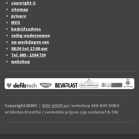
copyright ©
sitemap
privacy
MVO
bedrijfsadvies
veilig-ondernemen
op werkdagen van
08:30 tot 17:00 uur
Tel. 085 - 1304 730
webshop
Copyright2026
©
|
BHV-SHOP.eu
| webshop AED BHV EHBO
artikelen Drenthe / vermelde prijzen zijn exclusief B.T.W.