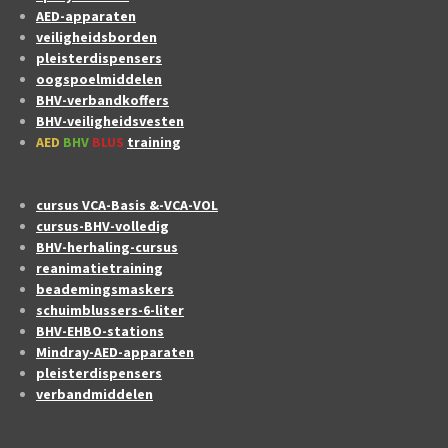
AED-apparaten
veiligheidsborden
pleisterdispensers
oogspoelmiddelen
BHV-verbandkoffers
BHV-veiligheidsvesten
AED
BHV
BLUS
training
cursus VCA-Basis &-VCA-VOL
cursus-BHV-volledig
BHV-herhaling-cursus
reanimatietraining
beademingsmaskers
schuimblussers-6-liter
BHV-EHBO-stations
Mindray-AED-apparaten
pleisterdispensers
verbandmiddelen