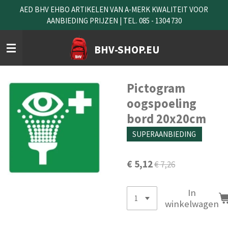
AED BHV EHBO ARTIKELEN VAN A-MERK KWALITEIT VOOR
Ga
AANBIEDING PRIJZEN | TEL. 085 - 1304 730
direct
naar
de
BHV-SHOP.EU
hoofdinhoud
Pictogram
oogspoeling
bord 20x20cm
SUPERAANBIEDING
€ 5,12
€ 7,26
In
winkelwagen