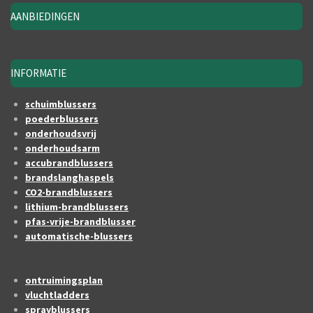
AANBIEDINGEN
INFORMATIE
schuimblussers
poederblussers
onderhoudsvrij
onderhoudsarm
accubrandblussers
brandslanghaspels
CO2-brandblussers
lithium-brandblussers
pfas-vrije-brandblusser
automatische-blussers
ontruimingsplan
vluchtladders
sprayblussers