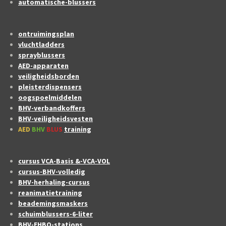
automatische-blussers
ontruimingsplan
vluchtladders
sprayblussers
AED-apparaten
veiligheidsborden
pleisterdispensers
oogspoelmiddelen
BHV-verbandkoffers
BHV-veiligheidsvesten
AED
BHV
BLUS
training
cursus VCA-Basis &-VCA-VOL
cursus-BHV-volledig
BHV-herhaling-cursus
reanimatietraining
beademingsmaskers
schuimblussers-6-liter
BHV-EHBO-stations