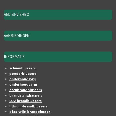
AED BHV EHBO
AANBIEDINGEN
INFORMATIE
schuimblussers
poederblussers
onderhoudsvrij
onderhoudsarm
accubrandblussers
brandslanghaspels
CO2-brandblussers
lithium-brandblussers
pfas-vrije-brandblusser