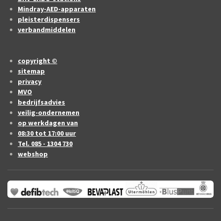
Mindray-AED-apparaten
pleisterdispensers
verbandmiddelen
copyright ©
sitemap
privacy
MVO
bedrijfsadvies
veilig-ondernemen
op werkdagen van
08:30 tot 17:00 uur
Tel. 085 - 1304 730
webshop