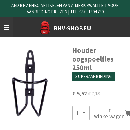
AED BHV EHBO ARTIKELEN VAN A-MERK KWALITEIT VOOR
Ga
AANBIEDING PRIJZEN | TEL. 085 - 1304 730
direct
naar
de
BHV-SHOP.EU
hoofdinhoud
Houder
oogspoelfles
250ml
SUPERAANBIEDING
€ 5,52
€ 7,18
In
winkelwagen