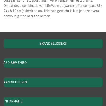
collegas, kantines, sporthallen, verenigingen en restaurants.
Omdat deze combinatie van LifeVac met (wand)koffer compact 33 x
23 x 8-10 cm (hxbxd)
en ook licht van gewicht is kun je deze overal
eenvoudig mee naar toe nemen.
BRANDBLUSSERS
AED BHV EHBO
AANBIEDINGEN
INFORMATIE