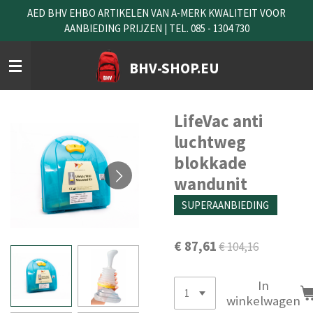
AED BHV EHBO ARTIKELEN VAN A-MERK KWALITEIT VOOR
Ga
AANBIEDING PRIJZEN | TEL. 085 - 1304 730
direct
naar
de
BHV-SHOP.EU
hoofdinhoud
LifeVac anti
luchtweg
blokkade
wandunit
SUPERAANBIEDING
€ 87,61
€ 104,16
In
winkelwagen