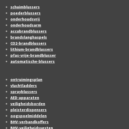
schuimblussers
poederblussers
onderhoudsvrij
onderhoudsarm
accubrandblussers
brandslanghaspels
CO2-brandblussers
lithium-brandblussers
pfas-vrije-brandblusser
automatische-blussers
ontruimingsplan
vluchtladders
sprayblussers
AED-apparaten
veiligheidsborden
pleisterdispensers
oogspoelmiddelen
BHV-verbandkoffers
BHV-veiligheidsvesten