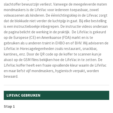
slachtoffer bewustzijn verliest. Vanwege de meegeleverde maten
mondmaskers is de LifeVac voor iedereen toepasbaar, zowel
volwassenen als kinderen. De éénrichtingsklep in de Lifevac zorgt
dat de blokkade niet verder de luchtpijp in gaat. Bij elke bestelling
is een instructieboekje inbegrepen. De instructie videos onderaan
de pagina belicht de werking in de praktijk. De LifeVac is gekeurd
op de Europese (CE) en Amerikaanse (FDA) markt en is te
gebruiken als u anderen traint in EHBO en of BHV. Wij adviseren de
LifeVac in Horecagelegenheden zoals restaurant, snackbar,
kantines, enz. Door de QR code op de koffer te scannen kun je
alvast op de GSM films bekijken hoe de LifeVac in te zetten. De
LifeVac koffer heeft een fraaie opvallende kleur waarin de LifeVac
en maar liefst vijf mondmaskers, hygienisch verpakt, worden
bewaard.
LIFEVAC GEBRUIKEN
Stap 1