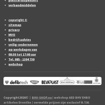
pleisterdispensers
verbandmiddelen
copyright ©
sitemap
privacy
MVO
bedrijfsadvies
veilig-ondernemen
op werkdagen van
08:30 tot 17:00 uur
Tel. 085 - 1304 730
webshop
Copyright2026
©
|
BHV-SHOP.eu
| webshop AED BHV EHBO
artikelen Drenthe / vermelde prijzen zijn exclusief B.T.W.