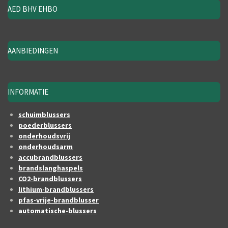
AED BHV EHBO
AANBIEDINGEN
INFORMATIE
schuimblussers
poederblussers
onderhoudsvrij
onderhoudsarm
accubrandblussers
brandslanghaspels
CO2-brandblussers
lithium-brandblussers
pfas-vrije-brandblusser
automatische-blussers