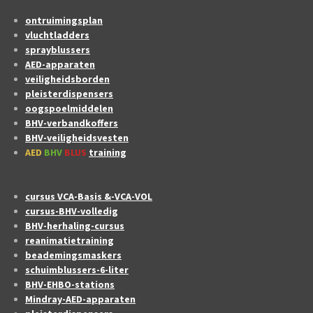
ontruimingsplan
vluchtladders
sprayblussers
AED-apparaten
veiligheidsborden
pleisterdispensers
oogspoelmiddelen
BHV-verbandkoffers
BHV-veiligheidsvesten
AED
BHV
BLUS
training
cursus VCA-Basis &-VCA-VOL
cursus-BHV-volledig
BHV-herhaling-cursus
reanimatietraining
beademingsmaskers
schuimblussers-6-liter
BHV-EHBO-stations
Mindray-AED-apparaten