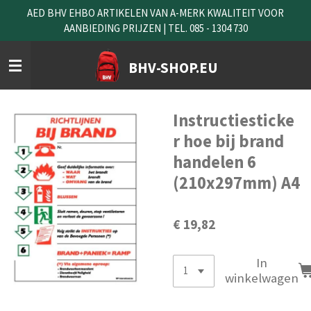
AED BHV EHBO ARTIKELEN VAN A-MERK KWALITEIT VOOR
Ga
AANBIEDING PRIJZEN | TEL. 085 - 1304 730
direct
naar
de
BHV-SHOP.EU
hoofdinhoud
Instructiesticke
r hoe bij brand
handelen 6
(210x297mm) A4
€ 19,82
In
winkelwagen