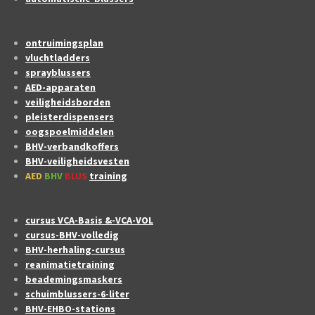
ontruimingsplan
vluchtladders
sprayblussers
AED-apparaten
veiligheidsborden
pleisterdispensers
oogspoelmiddelen
BHV-verbandkoffers
BHV-veiligheidsvesten
AED
BHV
BLUS
training
cursus VCA-Basis &-VCA-VOL
cursus-BHV-volledig
BHV-herhaling-cursus
reanimatietraining
beademingsmaskers
schuimblussers-6-liter
BHV-EHBO-stations