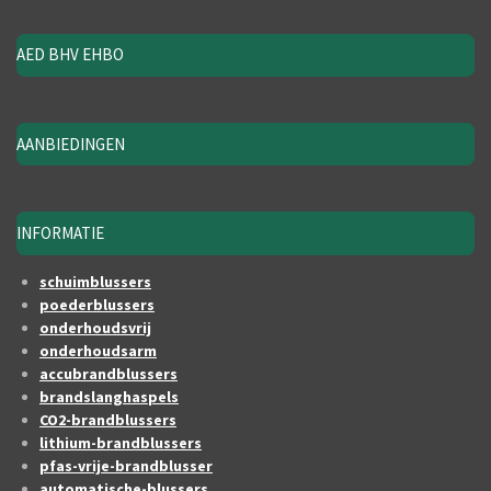
AED BHV EHBO
AANBIEDINGEN
INFORMATIE
schuimblussers
poederblussers
onderhoudsvrij
onderhoudsarm
accubrandblussers
brandslanghaspels
CO2-brandblussers
lithium-brandblussers
pfas-vrije-brandblusser
automatische-blussers