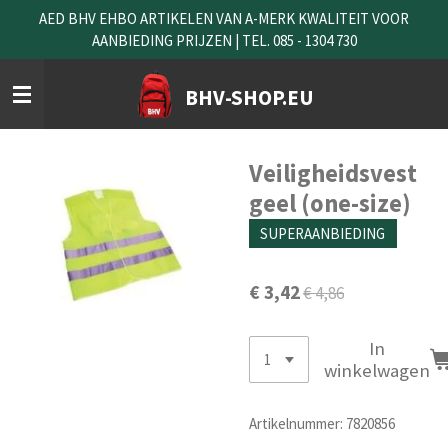
AED BHV EHBO ARTIKELEN VAN A-MERK KWALITEIT VOOR
Ga
AANBIEDING PRIJZEN | TEL. 085 - 1304 730
direct
naar
de
BHV-SHOP.EU
hoofdinhoud
Veiligheidsvest
geel (one-size)
SUPERAANBIEDING
€ 3,42
€ 4,86
In
winkelwagen
Artikelnummer:
7820856