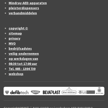
Mindray-AED-apparaten
pleisterdispensers
verbandmiddelen
copyright ©
sitemap
privacy
MVO
bedrijfsadvies
veilig-ondernemen
op werkdagen van
08:30 tot 17:00 uur
Tel. 085 - 1304 730
webshop