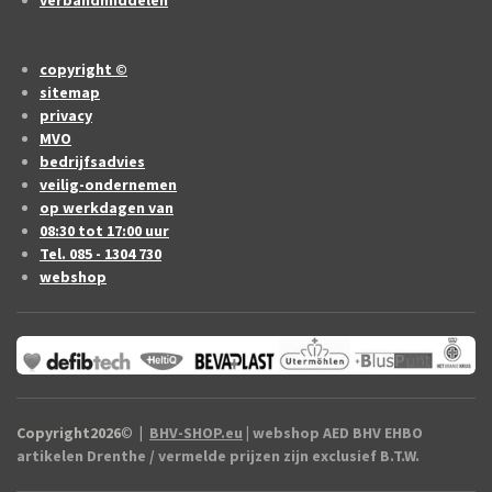
copyright ©
sitemap
privacy
MVO
bedrijfsadvies
veilig-ondernemen
op werkdagen van
08:30 tot 17:00 uur
Tel. 085 - 1304 730
webshop
Copyright2026
©
|
BHV-SHOP.eu
| webshop AED BHV EHBO
artikelen Drenthe / vermelde prijzen zijn exclusief B.T.W.