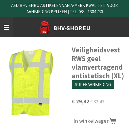
AED BHV EHBO ARTIKELEN VAN A-MERK KWALITEIT VOOR
Ga
AANBIEDING PRIJZEN | TEL. 085 - 1304 730
direct
naar
de
BHV-SHOP.EU
hoofdinhoud
Veiligheidsvest
RWS geel
vlamvertragend
antistatisch (XL)
SUPERAANBIEDING
€ 29,42
€ 32,43
In winkelwagen