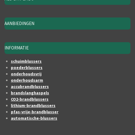
AANBIEDINGEN
INFORMATIE
schuimblussers
poederblussers
onderhoudsvrij
onderhoudsarm
accubrandblussers
brandslanghaspels
CO2-brandblussers
lithium-brandblussers
pfas-vrije-brandblusser
automatische-blussers