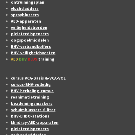
ontruimingsplan
vluchtladders
sprayblussers
AED-apparaten
veiligheidsborden
pleisterdispensers
oogspoelmiddelen
BHV-verbandkoffers
BHV-veiligheidsvesten
AED
BHV
BLUS
training
cursus VCA-Basis &-VCA-VOL
cursus-BHV-volledig
BHV-herhaling-cursus
reanimatietraining
beademingsmaskers
schuimblussers-6-liter
BHV-EHBO-stations
Mindray-AED-apparaten
pleisterdispensers
verbandmiddelen