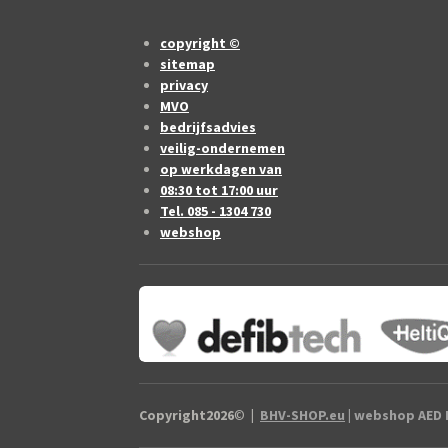
copyright ©
sitemap
privacy
MVO
bedrijfsadvies
veilig-ondernemen
op werkdagen van
08:30 tot 17:00 uur
Tel. 085 - 1304 730
webshop
Copyright2026
©
|
BHV-SHOP.eu
| webshop AED B