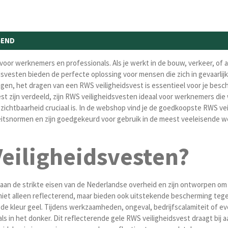
GEND
oor werknemers en professionals. Als je werkt in de bouw, verkeer, of a
dsvesten bieden de perfecte oplossing voor mensen die zich in gevaarlij
ngen, het dragen van een RWS veiligheidsvest is essentieel voor je bes
st zijn verdeeld, zijn RWS veiligheidsvesten ideaal voor werknemers die
ichtbaarheid cruciaal is. In de webshop vind je de goedkoopste RWS vei
eitsnormen en zijn goedgekeurd voor gebruik in de meest veeleisende 
eiligheidsvesten?
aan de strikte eisen van de Nederlandse overheid en zijn ontworpen om
iet alleen reflecterend, maar bieden ook uitstekende bescherming tegen
de kleur geel. Tijdens werkzaamheden, ongeval, bedrijfscalamiteit of e
t als in het donker. Dit reflecterende gele RWS veiligheidsvest draagt bi