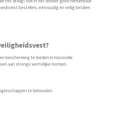
 die het draagt ook in het donker goed herkenbaar
gheidsvest bestellen, eenvoudig en veilig betalen.
veiligheidsvest?
n bescherming te bieden in risicovolle
doen aan strenge wettelijke normen.
 eigenschappen te behouden.