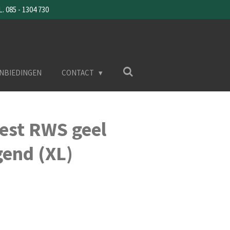
085 - 1304 730
NBIEDINGEN
CONTACT
vest RWS geel
end (XL)