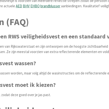
gheidshesje is voorzien van meerdere reflectie strepen zodat de persoon
re actuele
AED
BHV
EHBO
brandblusser
aanbiedingen.
Kwalitatief veili
n (FAQ)
 een RWS veiligheidsvest en een standaard 
en van Rijkswaterstaat en zijn ontworpen om de hoogste zichtbaarheid e
en. Ze zijn meestal voorzien van extra reflecterende elementen en vol
dsvest wassen?
assen worden, maar volg altijd de wasinstructies om de reflecterende
svest moet ik kiezen?
 zodat deze goed over je jas past.