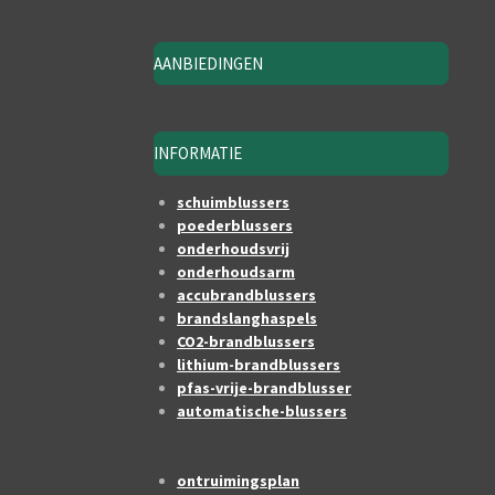
AANBIEDINGEN
INFORMATIE
schuimblussers
poederblussers
onderhoudsvrij
onderhoudsarm
accubrandblussers
brandslanghaspels
CO2-brandblussers
lithium-brandblussers
pfas-vrije-brandblusser
automatische-blussers
ontruimingsplan