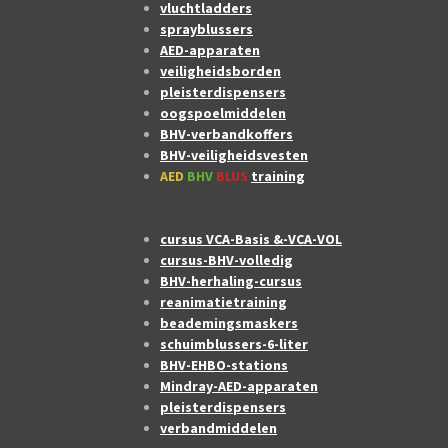
vluchtladders
sprayblussers
AED-apparaten
veiligheidsborden
pleisterdispensers
oogspoelmiddelen
BHV-verbandkoffers
BHV-veiligheidsvesten
AED
BHV
BLUS
training
cursus VCA-Basis &-VCA-VOL
cursus-BHV-volledig
BHV-herhaling-cursus
reanimatietraining
beademingsmaskers
schuimblussers-6-liter
BHV-EHBO-stations
Mindray-AED-apparaten
pleisterdispensers
verbandmiddelen