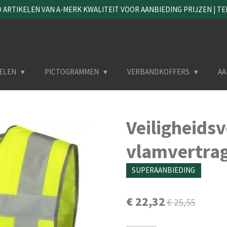
ARTIKELEN VAN A-MERK KWALITEIT VOOR AANBIEDING PRIJZEN | TEL. 
ELEN
PICTOGRAMMEN
VERBANDKOFFERS
AA
Veiligheids
vlamvertrag
SUPERAANBIEDING
€ 22,32
€ 25,55