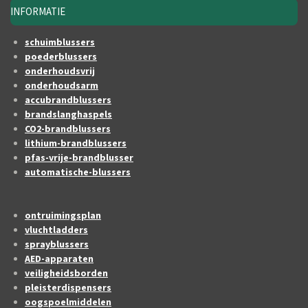
INFORMATIE
schuimblussers
poederblussers
onderhoudsvrij
onderhoudsarm
accubrandblussers
brandslanghaspels
CO2-brandblussers
lithium-brandblussers
pfas-vrije-brandblusser
automatische-blussers
ontruimingsplan
vluchtladders
sprayblussers
AED-apparaten
veiligheidsborden
pleisterdispensers
oogspoelmiddelen