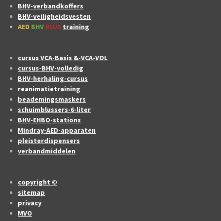
BHV-verbandkoffers
BHV-veiligheidsvesten
AED
BHV
BLUS
training
cursus VCA-Basis &-VCA-VOL
cursus-BHV-volledig
BHV-herhaling-cursus
reanimatietraining
beademingsmaskers
schuimblussers-6-liter
BHV-EHBO-stations
Mindray-AED-apparaten
pleisterdispensers
verbandmiddelen
copyright ©
sitemap
privacy
MVO