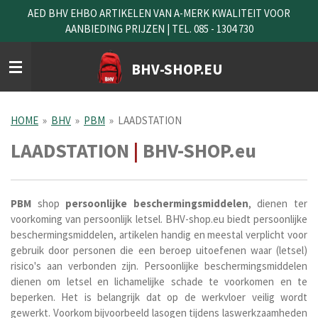
AED BHV EHBO ARTIKELEN VAN A-MERK KWALITEIT VOOR
Ga
AANBIEDING PRIJZEN | TEL. 085 - 1304 730
direct
naar
de
BHV-SHOP.EU
hoofdinhoud
HOME
»
BHV
»
PBM
»
LAADSTATION
LAADSTATION
|
BHV-SHOP.eu
PBM
shop
persoonlijke
beschermingsmiddelen
, dienen ter
voorkoming van persoonlijk letsel
. BHV-shop.eu biedt persoonlijke
beschermingsmiddelen, artikelen h
andig en meestal verplicht voor
gebruik door personen die een beroep uitoefenen waar (letsel)
risico's aan verbonden zijn. Persoonlijke beschermingsmiddelen
dienen om letsel en lichamelijke schade te voorkomen en te
beperken. Het is belangrijk dat op de werkvloer veilig wordt
gewerkt. Voorkom bijvoorbeeld lasogen tijdens laswerkzaamheden