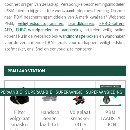
door het dragen van de laskap. Persoonlijke beschermingsmiddelen
(PBM) bieden bij gevaarlijke werkzaamheden bescherming. Op zoek
naar PBM beschermingsmiddelen van A-merk kwaliteit? Webshop
PBM,
veiligheidspictogrammen
,
brandblussers
,
EHBO-koffers
,
AED
,
EHBO-wandpanelen
en
aanbieding
artikelen veilig online
kopen! Nu in de webshop ook
wandmontage-boxen
en wandhaken
voor de verschillende PBM's zoals voor oorkappen, veiligheidsbril,
stofmasker, enz. Snel en eenvoudig te monteren.
PBM LAADSTATION
PERAANBIEDING
SUPERAANBIEDING
SUPERAANBIEDING
SUPERAANBIEDING
Filter
Handsch
Volgelaat
PBM
volgelaat
oenen
smasker
LAADSTA
smasker
laadstati
731-S
TION