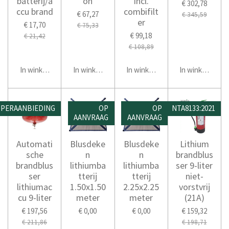
batterij/a
on
incl.
€ 302,78
ccu brand
combifilt
€ 67,27
€ 345,59
er
€ 17,70
€ 75,33
€ 99,18
€ 21,42
€ 108,89
In winkelwagen
In winkelwagen
In winkelwagen
In winkelwage
PERAANBIEDING
OP
OP
NTA8133:2021
AANVRAAG
AANVRAAG
Automati
Blusdeke
Blusdeke
Lithium
sche
n
n
brandblus
brandblus
lithiumba
lithiumba
ser 9-liter
ser
tterij
tterij
niet-
lithiumac
1.50x1.50
2.25x2.25
vorstvrij
cu 9-liter
meter
meter
(21A)
€ 197,56
€ 0,00
€ 0,00
€ 159,32
€ 211,86
€ 198,71