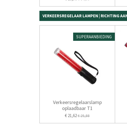
VERKEERSREGELAAR LAMPEN | RICHTING A
SUPERAANBIEDING
Verkeersregelaarslamp
oplaadbaar T1
€ 21,62
€ 25,88