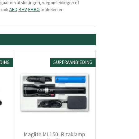
 gaat om afsluitingen, wegomleidingen of
r ook
AED
BHV
EHBO
artikelen en
DING
SUPERAANBIEDING
Maglite ML150LR zaklamp