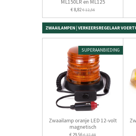
ML150LR en ML125
€ 8,82
€ 12,56
ZWAAILAMPEN | VERKEERSREGELAAR VOERT
SUPERAANBIEDING
Zwaailamp oranje LED 12-volt
Zw
magnetisch
€ 29,56
€ 37,88