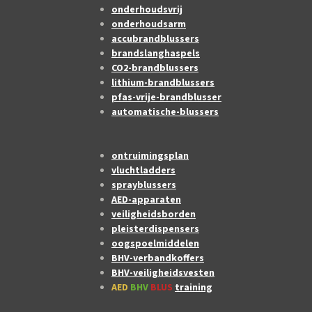
onderhoudsvrij
onderhoudsarm
accubrandblussers
brandslanghaspels
CO2-brandblussers
lithium-brandblussers
pfas-vrije-brandblusser
automatische-blussers
ontruimingsplan
vluchtladders
sprayblussers
AED-apparaten
veiligheidsborden
pleisterdispensers
oogspoelmiddelen
BHV-verbandkoffers
BHV-veiligheidsvesten
AED
BHV
BLUS
training