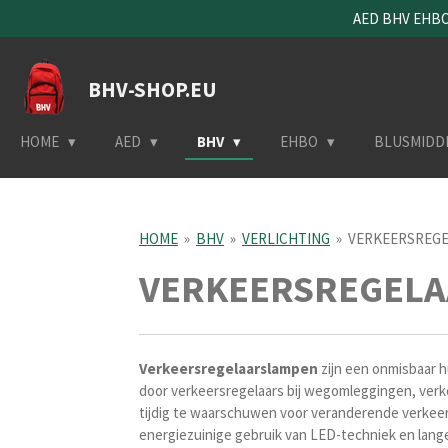
AED BHV EHBO 
Ga
direct
naar
BHV-SHOP.EU
de
hoofdinhoud
HOME
AED
BHV
EHBO
BLUSMIDD
HOME
»
BHV
»
VERLICHTING
»
VERKEERSREG
VERKEERSREGEL
Verkeersregelaarslampen
zijn een onmisbaar h
door verkeersregelaars bij wegomleggingen, ver
tijdig te waarschuwen voor veranderende verkeer
energiezuinige gebruik van LED-techniek en lan