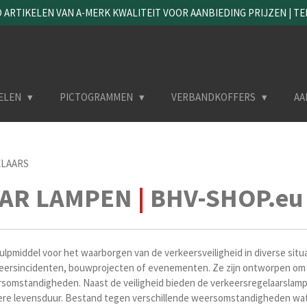
ARTIKELEN VAN A-MERK KWALITEIT VOOR AANBIEDING PRIJZEN | TEL. 
ELEN
PICTOGRAMMEN
VERBANDKOFFERS
AA
ELAARS
AAR LAMPEN
|
BHV-SHOP.eu
ulpmiddel voor het waarborgen van de verkeersveiligheid in diverse sit
keersincidenten, bouwprojecten of evenementen. Ze zijn ontworpen om 
somstandigheden. Naast de veiligheid bieden de verkeersregelaarslamp
gere levensduur. Bestand tegen verschillende weersomstandigheden wat