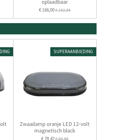
oplaadbaar
€ 166,00
€ 192,96
DING
SUPERAANBIEDING
olt
Zwaailamp oranje LED 12-volt
magnetisch black
€ 78,42
€ 89,98