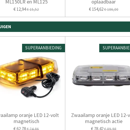
ML150LR en ML125
oplaadbaar
€ 12,94
€ 154,62
€ 15,52
€ 186,00
UIGEN
SUPERAANBIEDING
SUPERAANBIE
aailamp oranje LED 12-volt
Zwaailamp oranje LED 12-v
magnetisch
magnetisch actie
€ 62,78
€ 78,42
€ 74,86
€ 89,98