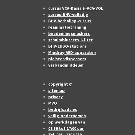
cursus VCA-Basis &-VCA-VOL
cursus-BHV-volledig
BHV-herhaling-cursus
reanimatietraining
beademingsmaskers
schuimblussers-6-liter
BHV-EHBO-stations
Mindray-AED-apparaten
pleisterdispensers
verbandmiddelen
copyright ©
sitemap
privacy
MVO
bedrijfsadvies
veilig-ondernemen
op werkdagen van
08:30 tot 17:00 uur
Tel. 085 - 1304 730