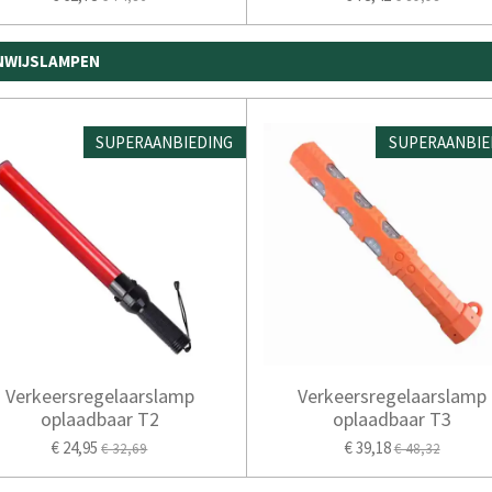
ANWIJSLAMPEN
SUPERAANBIEDING
SUPERAANBIE
Verkeersregelaarslamp
Verkeersregelaarslamp
oplaadbaar T2
oplaadbaar T3
€ 24,95
€ 39,18
€ 32,69
€ 48,32