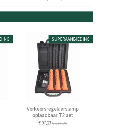
DING
SUPERAANBIEDING
Verkeersregelaarslamp
oplaadbaar T2 set
€ 97,23
€ 117,86