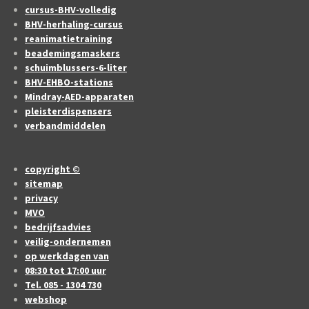
cursus-BHV-volledig
BHV-herhaling-cursus
reanimatietraining
beademingsmaskers
schuimblussers-6-liter
BHV-EHBO-stations
Mindray-AED-apparaten
pleisterdispensers
verbandmiddelen
copyright ©
sitemap
privacy
MVO
bedrijfsadvies
veilig-ondernemen
op werkdagen van
08:30 tot 17:00 uur
Tel. 085 - 1304 730
webshop