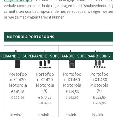
verbale communicatie. In de regel dragen bedrijfshulpverleners bij
calamiteiten qua kleur opvallende hesjes zodat aanwezigen weten
bij wie ze met vragen terecht kunnen.
MOTOROLA PORTOFOONS
PERAANBIEDING
SUPERAANBIEDING
SUPERAANBIEDING
SUPERAANBIEDING
Portofoo
Portofoo
Portofoo
Portofoo
n XT420
n XT420
n XT460
n XT460
Motorola
Motorola
Motorola
Motorola
(5)
(5)
€ 143,18
€ 149,56
€ 570,21
€ 652,85
€ 166,96
€ 162,95
€ 834,80
€ 789,95
In winkelwagen
In winkelwagen
In winkelwagen
In winkelwage