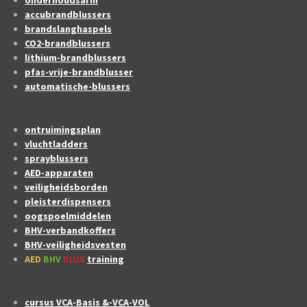
accubrandblussers
brandslanghaspels
CO2-brandblussers
lithium-brandblussers
pfas-vrije-brandblusser
automatische-blussers
ontruimingsplan
vluchtladders
sprayblussers
AED-apparaten
veiligheidsborden
pleisterdispensers
oogspoelmiddelen
BHV-verbandkoffers
BHV-veiligheidsvesten
AED
BHV
BLUS
training
cursus VCA-Basis &-VCA-VOL