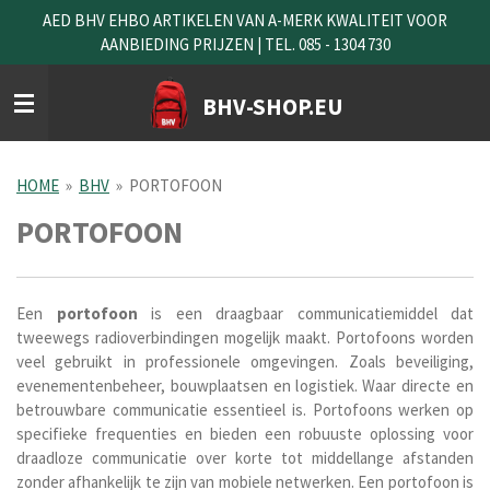
AED BHV EHBO ARTIKELEN VAN A-MERK KWALITEIT VOOR
Ga
AANBIEDING PRIJZEN | TEL. 085 - 1304 730
direct
naar
de
BHV-SHOP.EU
hoofdinhoud
HOME
»
BHV
»
PORTOFOON
PORTOFOON
Een
portofoon
is een draagbaar communicatiemiddel dat
tweewegs radioverbindingen mogelijk maakt. Portofoons worden
veel gebruikt in professionele omgevingen. Zoals beveiliging,
evenementenbeheer, bouwplaatsen en logistiek. Waar directe en
betrouwbare communicatie essentieel is. Portofoons werken op
specifieke frequenties en bieden een robuuste oplossing voor
draadloze communicatie over korte tot middellange afstanden
zonder afhankelijk te zijn van mobiele netwerken. Een portofoon is